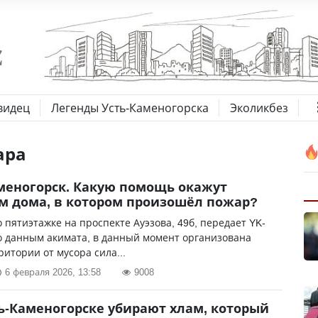
видец
Легенды Усть-Каменогорска
Эколикбез
ара
меногорск. Какую помощь окажут
 дома, в котором произошёл пожар?
о пятиэтажке на проспекте Ауэзова, 49б, передает YK-
о данным акимата, в данный момент организована
ритории от мусора сила...
6 февраля 2026, 13:58
9008
ть-Каменогорске убирают хлам, который