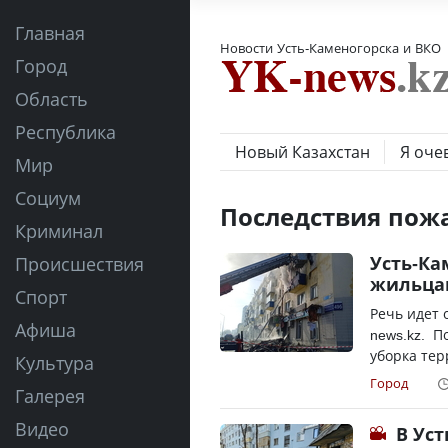
Главная
Новости Усть-Каменогорска и ВКО
Город
Область
Республика
Новый Казахстан
Я оче
Мир
Социум
Последствия пож
Криминал
Усть-Ка
Происшествия
жильцам
Спорт
Речь идет 
Афиша
news.kz. П
уборка тер
Культура
Город
Галерея
Видео
В Ус