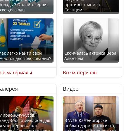
болады? Онлайн-сервис
противостояние с
іске қосылды
Солнцем
Как легко найти свой
Скончалась актриса Вера
участок для голосования?
Алентова
се материалы
Все материалы
Галерея
Видео
Минтруда назвало
В РФ вынесен заочный
отрасли с самыми
приговор по уголовному
высокими зарплатными
делу об убийстве Игоря
предложениями
Талькова
Мирас Жугунусов,
Банд’Эрос и миллион для
В Усть-Каменогорске
«супергероев»: как
поблагодарили таксиста,
прошел День металлурга
спасшего пенсионерку от