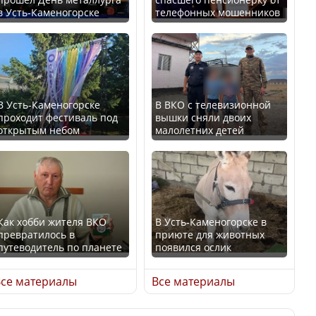
в Усть-Каменогорске
телефонных мошенников
Искусственный интеллект
В России введены
официально включили в
дополнительные
школьную программу
ограничения для
Казахстана
казахстанских прав
В Усть-Каменогорске
В ВКО с телевизионной
проходит фестиваль под
вышки сняли двоих
В Казахстане стало
открытым небом
малолетних детей
проще получить
направления на
Трамп официально
медицинские
вступил в должность
обследования
президента США
Как хобби жителя ВКО
В Усть-Каменогорске в
превратилось в
приюте для животных
путеводитель по планете
появился ослик
Луну признали объектом
Қазақстан Орталық Азия
культурного наследия,
се материалы
Все материалы
елдері арасында әл-ауқат
находящегося под
индексінде көш бастады
угрозой исчезновения