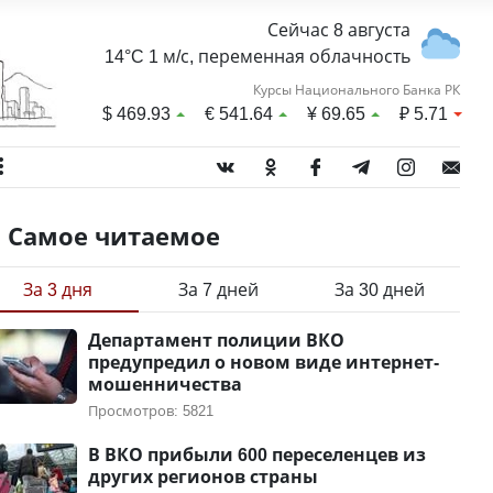
Сейчас 8 августа
14°C 1 м/с, переменная облачность
Курсы Национального Банка РК
$
469.93
€
541.64
¥
69.65
₽
5.71
Самое читаемое
За 3 дня
За 7 дней
За 30 дней
Департамент полиции ВКО
предупредил о новом виде интернет-
мошенничества
Просмотров: 5821
В ВКО прибыли 600 переселенцев из
других регионов страны