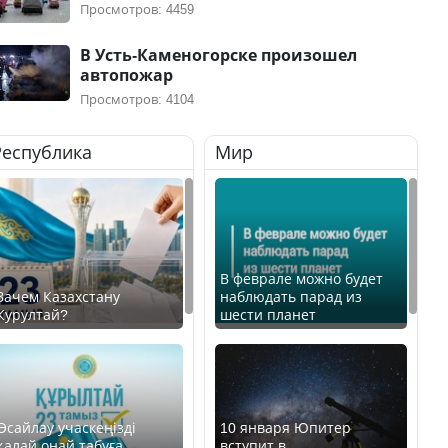
Просмотров: 4459
В Усть-Каменогорске произошел
автопожар
Просмотров: 4104
Республика
Мир
В феврале можно будет
Зачем Казахстану
наблюдать парад из
Курултай?
шести планет
Өсайлау учаскеңізді
10 января Юпитер
қалай оңай табуға
вступит в