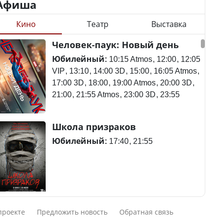
Афиша
Кино
Театр
Выставка
Казахстан возглавил
Станет ли
Человек-паук: Новый день
рейтинг благополучия
метапневмовирус
среди стран Центральной
эпидемией, рассказали в
Юбилейный:
10:15 Atmos
12:00
12:05
Азии
ВОЗ
VIP
13:10
14:00 3D
15:00
16:05 Atmos
17:00 3D
18:00
19:00 Atmos
20:00 3D
21:00
21:55 Atmos
23:00 3D
23:55
Пассажирский самолет
Школа призраков
Будут ли представлены
потерпел крушение в
интересы регионов в
Южной Корее, погибли
Юбилейный:
17:40
21:55
Курултае?
120 человек
Ең төменгі жалақы,
Авиакатастрофа близ
Смешарики сквозь вселенные
алимент, экология: жеті
Актау: Путин принес
проекте
Предложить новость
Обратная связь