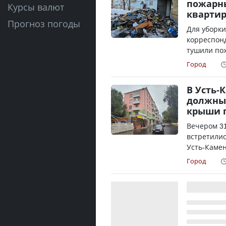
пожарн
Курсы валют
кварти
Прогноз погоды
Для уборки
корреспонд
тушили пож
Город
В Усть-
должны 
крыши 
Вечером 31
встретили
Усть-Камен
Город