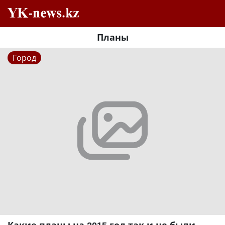
Планы
Город