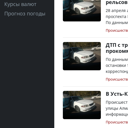
рельсов
Курсы валют
28 апреля 
Прогноз погоды
проспекта 
По данным 
Происшеств
ДТП с т
проком
По данным
остановки 
корреспонд
Происшеств
В Усть-
Происшест
улицы Алма
информации
Происшеств