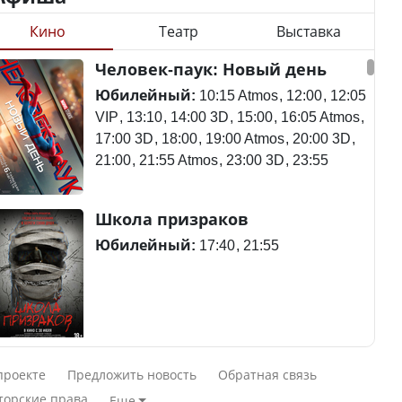
Кино
Театр
Выставка
Станет ли
Человек-паук: Новый день
Будут ли представлены
метапневмовирус
интересы регионов в
эпидемией, рассказали в
Юбилейный:
10:15 Atmos
12:00
12:05
Курултае?
ВОЗ
VIP
13:10
14:00 3D
15:00
16:05 Atmos
17:00 3D
18:00
19:00 Atmos
20:00 3D
21:00
21:55 Atmos
23:00 3D
23:55
Ең төменгі жалақы,
Пассажирский самолет
Школа призраков
алимент, экология: жеті
потерпел крушение в
партия сайлаушылармен
Южной Корее, погибли
Юбилейный:
17:40
21:55
нені талқылап жатыр?
120 человек
Минимальная зарплата,
алименты, экология — о
Авиакатастрофа близ
Смешарики сквозь вселенные
чем говорят с
Актау: Путин принес
проекте
Предложить новость
Обратная связь
избирателями
извинения президенту
Юбилейный:
10:00 VIP
11:45
15:30
торские права
Еще