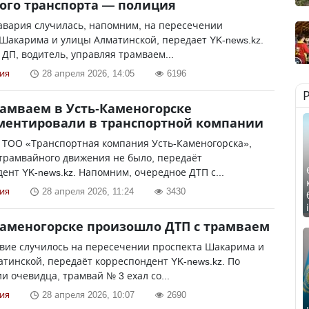
ого транспорта — полиция
авария случилась, напомним, на пересечении
Шакарима и улицы Алматинской, передает YK-news.kz.
ДП, водитель, управляя трамваем...
ия
28 апреля 2026, 14:05
6196
рамваем в Усть-Каменогорске
ментировали в транспортной компании
 ТОО «Транспортная компания Усть-Каменогорска»,
трамвайного движения не было, передаёт
ент YK-news.kz. Напомним, очередное ДТП с...
ия
28 апреля 2026, 11:24
3430
Каменогорске произошло ДТП с трамваем
вие случилось на пересечении проспекта Шакарима и
тинской, передаёт корреспондент YK-news.kz. По
 очевидца, трамвай № 3 ехал со...
ия
28 апреля 2026, 10:07
2690