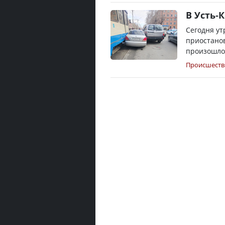
В Усть-
Сегодня у
приостанов
произошло 
Происшеств