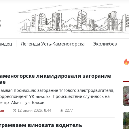
видец
Легенды Усть-Каменогорска
Эколикбез
Каменогорске ликвидировали загорание
ае
рамвая произошло загорание тягового электродвигателя,
орреспондент YK-news.kz. Происшествие случилось на
 пр. Абая – ул. Бажов...
ия
12 июня 2026, 8:44
2277
 трамваем виновата водитель