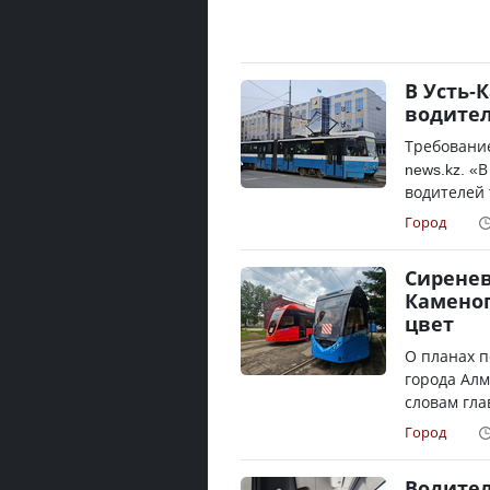
В Усть-
водител
Требование
news.kz. «
водителей 
Город
Сиренев
Каменог
цвет
О планах п
города Алм
словам гла
Город
Водител