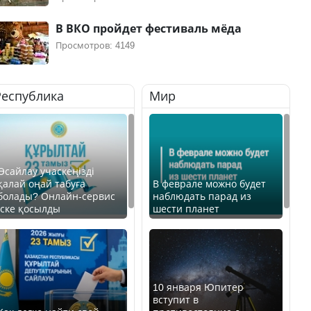
В ВКО пройдет фестиваль мёда
Просмотров: 4149
Республика
Мир
Өсайлау учаскеңізді
қалай оңай табуға
В феврале можно будет
болады? Онлайн-сервис
наблюдать парад из
іске қосылды
шести планет
10 января Юпитер
вступит в