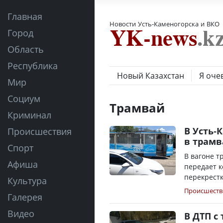
Главная
Новости Усть-Каменогорска и ВКО
Город
Область
Республика
Новый Казахстан
Я оче
Мир
Социум
Трамвай
Криминал
В Усть-
Происшествия
в трамв
Спорт
В вагоне т
Афиша
передает к
перекрестке
Культура
Происшеств
Галерея
Видео
В ДТП с