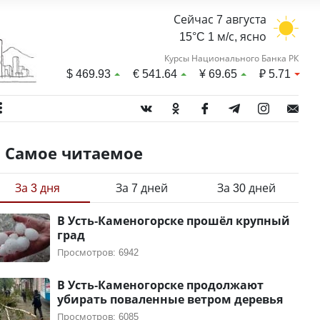
Сейчас 7 августа
15°C 1 м/с, ясно
Курсы Национального Банка РК
$
469.93
€
541.64
¥
69.65
₽
5.71
Самое читаемое
За 3 дня
За 7 дней
За 30 дней
В Усть-Каменогорске прошёл крупный
град
Просмотров: 6942
В Усть-Каменогорске продолжают
убирать поваленные ветром деревья
Просмотров: 6085