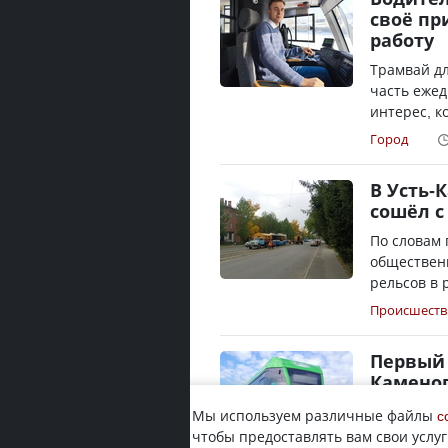
своё пр
работу
Трамвай д
часть еже
интерес, к
Город
В Усть-
сошёл с
По словам 
общественн
рельсов в 
Происшеств
Первый 
Камено
Фотографи
Мы используем различные файлы
c
Усть-Камен
чтобы предоставлять вам свои услуг