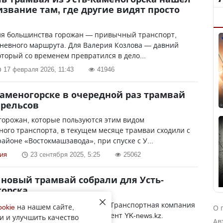
извание там, где другие видят просто
ля большинства горожан — привычный транспорт,
дневного маршрута. Для Валерия Козлова — давний
оторый со временем превратился в дело...
17 февраля 2026, 11:43
41946
Каменогорске в очередной раз трамвай
 рельсов
горожан, которые пользуются этим видом
ого транспорта, в текущем месяце трамваи сходили с
районе «Востокмашзавода», при спуске с У...
ия
23 сентября 2025, 5:25
25062
новый трамвай собрали для Усть-
горска
ей трамвая поделились в ТОО «Транспортная компания
ookie
на нашем сайте,
О 
огорска», передает корреспондент YK-news.kz.
и и улучшить качество
Ав