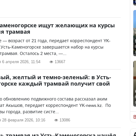
Каменогорске ищут желающих на курсы
я трамвая
 — возраст от 21 года, передает корреспондент YK-
В Усть-Каменогорске завершается набор на курсы
трамвая. Осталось 2 места, —...
6 апреля 2026, 11:54
13667
ый, желтый и темно-зеленый: в Усть-
орске каждый трамвай получит свой
о обновлению подвижного состава рассказал аким
ат Акышов, передает корреспондент YK-news.kz. По
вы города, развитие систе...
В
28 февраля 2026, 10:16
13086
ь трамвая из Усть-Каменогорска нашёл