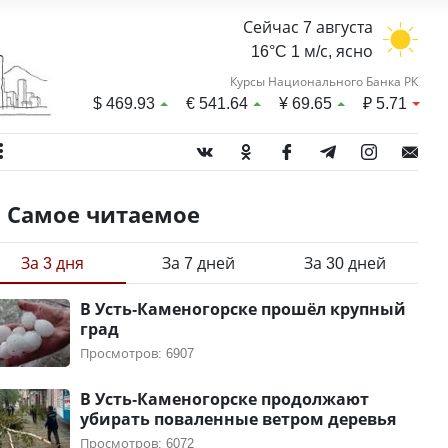
Сейчас 7 августа
16°C 1 м/с, ясно
Курсы Национального Банка РК
$
469.93
€
541.64
¥
69.65
₽
5.71
Самое читаемое
За 3 дня
За 7 дней
За 30 дней
В Усть-Каменогорске прошёл крупный
град
Просмотров: 6907
В Усть-Каменогорске продолжают
убирать поваленные ветром деревья
Просмотров: 6072