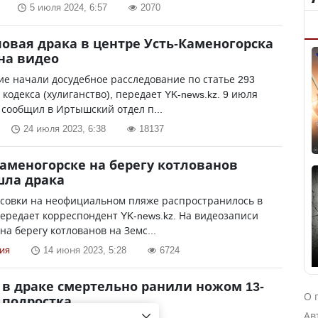
5 июля 2024, 6:57
2070
повая драка в центре Усть-Каменогорска
на видео
е начали досудебное расследование по статье 293
 кодекса (хулиганство), передает YK-news.kz. 9 июля
сообщил в Иртышский отдел п...
24 июля 2023, 6:38
18137
Каменогорске на берегу котлованов
шла драка
асовки на неофициальном пляже распространилось в
передает корреспондент YK-news.kz. На видеозаписи
 на берегу котлованов на Земс...
ия
14 июня 2023, 5:28
6724
 в драке смертельно ранили ножом 13-
О 
 подростка
Ав