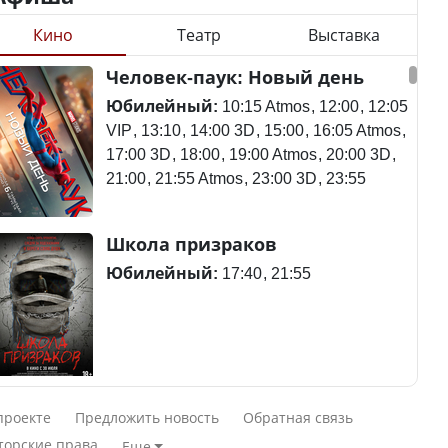
Кино
Театр
Выставка
Станет ли
Человек-паук: Новый день
Будут ли представлены
метапневмовирус
интересы регионов в
эпидемией, рассказали в
Юбилейный:
10:15 Atmos
12:00
12:05
Курултае?
ВОЗ
VIP
13:10
14:00 3D
15:00
16:05 Atmos
17:00 3D
18:00
19:00 Atmos
20:00 3D
21:00
21:55 Atmos
23:00 3D
23:55
Ең төменгі жалақы,
Пассажирский самолет
Школа призраков
алимент, экология: жеті
потерпел крушение в
партия сайлаушылармен
Южной Корее, погибли
Юбилейный:
17:40
21:55
нені талқылап жатыр?
120 человек
Минимальная зарплата,
алименты, экология — о
Авиакатастрофа близ
Смешарики сквозь вселенные
чем говорят с
Актау: Путин принес
проекте
Предложить новость
Обратная связь
избирателями
извинения президенту
Юбилейный:
10:00 VIP
11:45
15:30
торские права
Еще