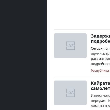
Задержа
подроб
Сегодня с
администр
рассматрив
подробност
Республика
Кайрата
самолёт
Известного
передает I
Алматы в А