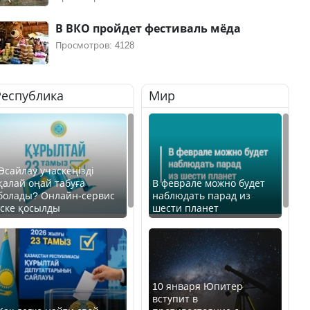
В ВКО пройдет фестиваль мёда
Просмотров: 4128
Республика
Мир
Өсайлау учаскеңізді
қалай оңай табуға
В феврале можно будет
болады? Онлайн-сервис
наблюдать парад из
іске қосылды
шести планет
10 января Юпитер
вступит в