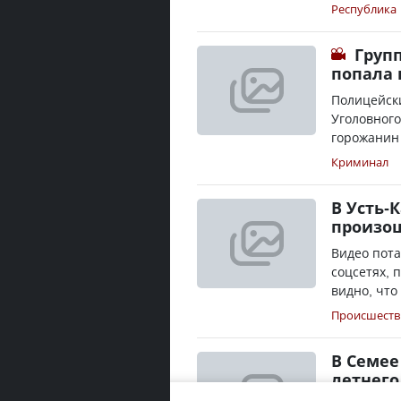
Республика
Груп
попала 
Полицейски
Уголовного
горожанин 
Криминал
В Усть-
произо
Видео пот
соцсетях, 
видно, что
Происшеств
В Семее
летнего