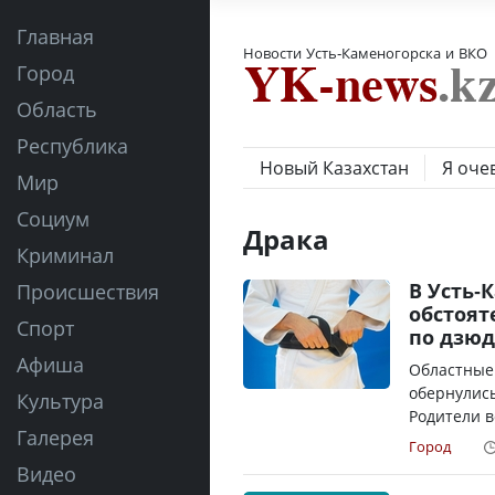
Главная
Новости Усть-Каменогорска и ВКО
Город
Область
Республика
Новый Казахстан
Я оче
Мир
Социум
Драка
Криминал
В Усть-
Происшествия
обстоят
Спорт
по дзюд
Афиша
Областные 
обернулись
Культура
Родители в
Галерея
Город
Видео