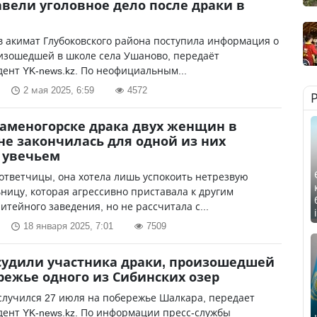
авели уголовное дело после драки в
в акимат Глубоковского района поступила информация о
изошедшей в школе села Ушаново, передаёт
ент YK-news.kz. По неофициальным...
2 мая 2025, 6:59
4572
Каменогорске драка двух женщин в
не закончилась для одной из них
 увечьем
ответчицы, она хотела лишь успокоить нетрезвую
ницу, которая агрессивно приставала к другим
итейного заведения, но не рассчитала с...
18 января 2025, 7:01
7509
судили участника драки, произошедшей
режье одного из Сибинских озер
случился 27 июля на побережье Шалкара, передает
ент YK-news.kz. По информации пресс-службы