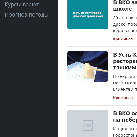
В ВКО з
Курсы валют
школе
Прогноз погоды
20 апреля 
драке, про
корреспонд
Криминал
В Усть-
рестора
тяжким
По версии 
посетитель
клиентам п
Криминал
В ВКО о
на побе
Инцидент 
корреспонд