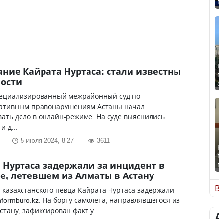
ние Кайрата Нуртаса: стали известны
ности
пециализированный межрайонный суд по
ативным правонарушениям Астаны начал
ать дело в онлайн-режиме. На суде выяснились
и д...
5 июля 2024, 8:27
3611
 Нуртаса задержали за инцидент в
е, летевшем из Алматы в Астану
В
 казахстанского певца Кайрата Нуртаса задержали,
nformburo.kz. На борту самолёта, направлявшегося из
стану, зафиксирован факт у...