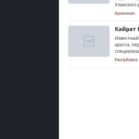
Уланского 
Криминал
Кайрат 
Известный 
ареста, пе
специализи
Республика