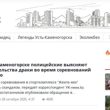
видец
Легенды Усть-Каменогорска
Эколикбез
Каменогорске полицейские выясняют
ельства драки во время соревнований
о
соревнования в спорткомплексе “Жекпе-жек”
 скандалом, передаёт корреспондент YK-news.kz.
оспитанников опубликовали обращение в...
28 октября 2025, 4:37
4695