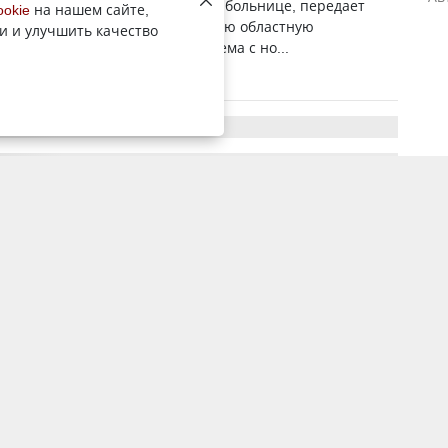
нолетний скончался в детской больнице, передает
ookie
на нашем сайте,
ент YK-news.kz. 6 июня в детскую областную
и и улучшить качество
ю больницу с территории водоема с но...
8 июня 2023, 7:01
5712