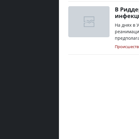
В Ридде
инфекц
На днях в 
реанимаци
предполага
Происшеств