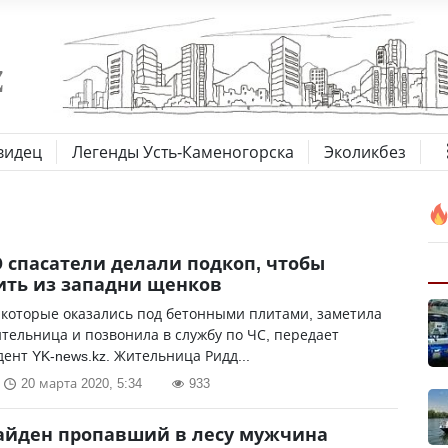
видец
Легенды Усть-Каменогорска
Эколикбез
О спасатели делали подкоп, чтобы
ть из западни щенков
которые оказались под бетонными плитами, заметила
тельница и позвонила в службу по ЧС, передает
ент YK-news.kz. Жительница Ридд...
20 марта 2020, 5:34
933
айден пропавший в лесу мужчина