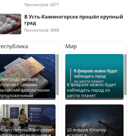
Просмотров: 6277
В Усть-Каменогорске прошёл крупный
град
Просмотров: 6069
Республика
Мир
Минтруда назвало
отрасли с самыми
В феврале можно будет
высокими зарплатными
наблюдать парад из
предложениями
шести планет
Искусственный интеллект
10 января Юпитер
официально включили в
вступит в