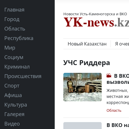
Главная
Новости Усть-Каменогорска и ВКО
Город
Область
Республика
Новый Казахстан
Я оче
Мир
Социум
УЧС Риддера
Криминал
В ВК
Происшествия
вызволи
Спорт
Животных, 
Афиша
местная жи
корреспонд
Культура
Область
Галерея
Видео
В ВКО н