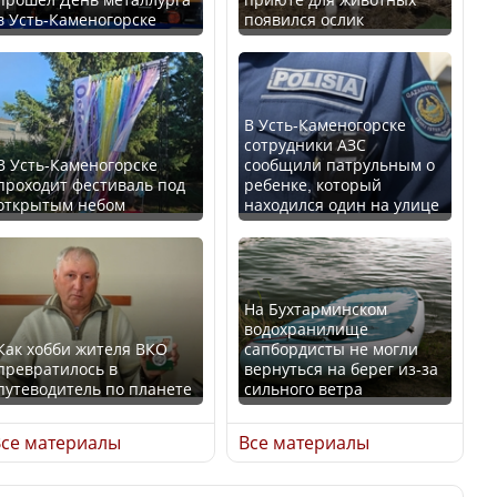
в Усть-Каменогорске
появился ослик
Казахстан возглавил
В России введены
рейтинг благополучия
дополнительные
среди стран Центральной
ограничения для
Азии
казахстанских прав
В Усть-Каменогорске
сотрудники АЗС
В Усть-Каменогорске
сообщили патрульным о
проходит фестиваль под
ребенке, который
открытым небом
находился один на улице
Будут ли представлены
Трамп официально
интересы регионов в
вступил в должность
Курултае?
президента США
На Бухтарминском
водохранилище
Как хобби жителя ВКО
сапбордисты не могли
превратилось в
вернуться на берег из-за
путеводитель по планете
сильного ветра
Ең төменгі жалақы,
Луну признали объектом
алимент, экология: жеті
культурного наследия,
се материалы
Все материалы
партия сайлаушылармен
находящегося под
нені талқылап жатыр?
угрозой исчезновения