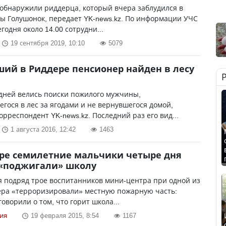
обнаружили риддерца, который вчера заблудился в
ы Голушонок, передает YK-news.kz. По информации УЧС
годня около 14.00 сотрудни...
19 сентября 2019, 10:10
5079
ий в Риддере пенсионер найден в лесу
дней велись поиски пожилого мужчины,
гося в лес за ягодами и не вернувшегося домой,
орреспондент YK-news.kz. Последний раз его вид...
1 августа 2016, 12:42
1463
ре семилетние мальчики четыре дня
 «поджигали» школу
 подряд трое воспитанников мини-центра при одной из
ера «терроризировали» местную пожарную часть:
говорили о том, что горит школа...
ия
19 февраля 2015, 8:54
1167