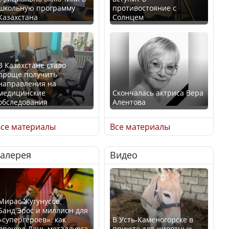
школьную программу
противостояние с
Казахстана
Солнцем
В Казахстане стало
проще получить
направления на
медицинские
Скончалась актриса Вера
обследования
Алентова
се материалы
Все материалы
Галерея
Видео
В РФ вынесен заочный
Қазақстан Орталық Азия
приговор по уголовному
елдері арасында әл-ауқат
делу об убийстве Игоря
индексінде көш бастады
Талькова
Мирас Жугунусов,
Банд’Эрос и миллион для
«супергероев»: как
В Усть-Каменогорске в
прошел День металлурга
приюте для животных