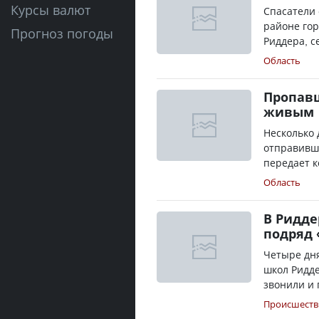
Курсы валют
Спасатели 
районе гор
Прогноз погоды
Риддера, се
Область
Пропавш
живым
Несколько 
отправивше
передает к
Область
В Ридде
подряд
Четыре дня
школ Ридд
звонили и 
Происшеств