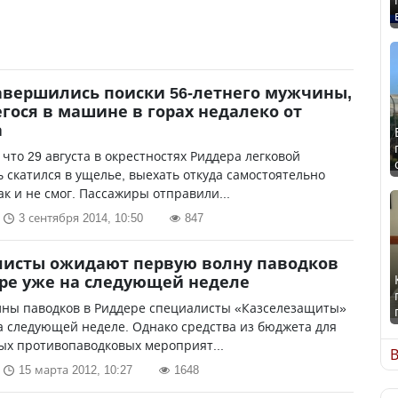
авершились поиски 56-летнего мужчины,
гося в машине в горах недалеко от
а
что 29 августа в окрестностях Риддера легковой
 скатился в ущелье, выехать откуда самостоятельно
ак и не смог. Пассажиры отправили...
3 сентября 2014, 10:50
847
листы ожидают первую волну паводков
ре уже на следующей неделе
лны паводков в Риддере специалисты «Казселезащиты»
а следующей неделе. Однако средства из бюджета для
ых противопаводковых мероприят...
В
15 марта 2012, 10:27
1648