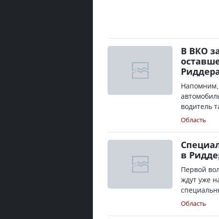
В ВКО з
оставше
Риддер
Напомним, 
автомобиль
водитель т
Область
Специа
в Ридде
Первой во
ждут уже н
специальн
Область