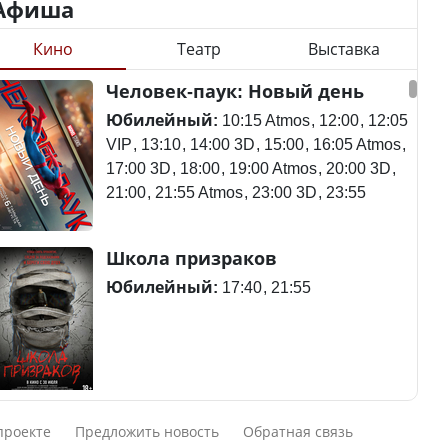
Афиша
Кино
Театр
Выставка
Минимальная зарплата,
алименты, экология — о
Станет ли
Человек-паук: Новый день
чем говорят с
метапневмовирус
избирателями
эпидемией, рассказали в
Юбилейный:
10:15 Atmos
12:00
12:05
представители партий
ВОЗ
VIP
13:10
14:00 3D
15:00
16:05 Atmos
17:00 3D
18:00
19:00 Atmos
20:00 3D
21:00
21:55 Atmos
23:00 3D
23:55
Пассажирский самолет
Школа призраков
Министр рассказал, из
потерпел крушение в
чего делают колбасу в
Южной Корее, погибли
Юбилейный:
17:40
21:55
Казахстане
120 человек
Министр объяснил,
Авиакатастрофа близ
Смешарики сквозь вселенные
почему казахстанские
Актау: Путин принес
проекте
Предложить новость
Обратная связь