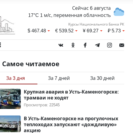
Сейчас 6 августа
17°C 1 м/с, переменная облачность
Курсы Национального Банка РК
$
467.48
€
539.52
¥
69.27
₽
5.73
Самое читаемое
За 3 дня
За 7 дней
За 30 дней
Крупная авария в Усть-Каменогорске:
трамваи не ходят
Просмотров: 22545
В Усть-Каменогорске на прогулочных
теплоходах запускают «дождливую»
акцию