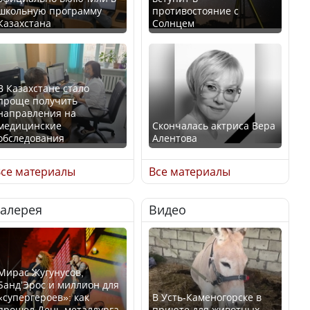
школьную программу
противостояние с
Казахстана
Солнцем
В Казахстане стало
проще получить
направления на
медицинские
Скончалась актриса Вера
обследования
Алентова
се материалы
Все материалы
Галерея
Видео
В РФ вынесен заочный
Қазақстан Орталық Азия
приговор по уголовному
елдері арасында әл-ауқат
делу об убийстве Игоря
индексінде көш бастады
Талькова
Мирас Жугунусов,
Банд’Эрос и миллион для
«супергероев»: как
В Усть-Каменогорске в
прошел День металлурга
приюте для животных