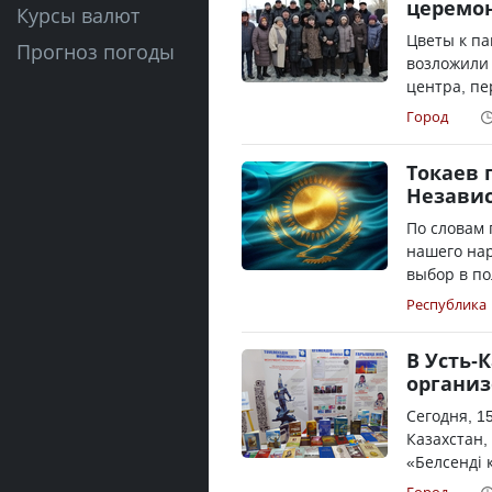
церемон
Курсы валют
Цветы к па
Прогноз погоды
возложили 
центра, пе
Город
Токаев 
Незави
По словам 
нашего на
выбор в по
Республика
В Усть-
организ
Сегодня, 1
Казахстан,
«Белсенді қ