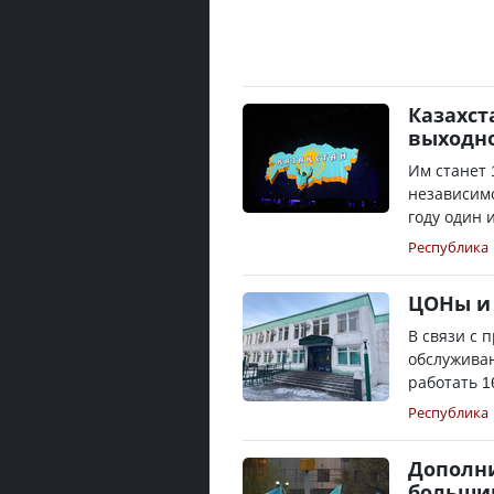
Казахст
выходно
Им станет 
независимо
году один 
Республика
ЦОНы и 
В связи с
обслужива
работать 1
Республика
Дополн
большин