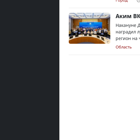
Город
Аким ВК
Накануне 
наградил л
регион на 
Область