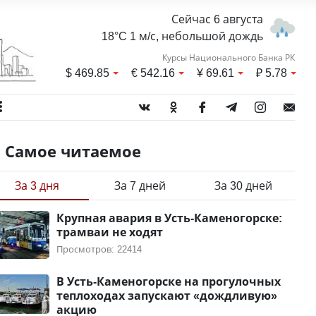
Сейчас 6 августа
18°C 1 м/с, небольшой дождь
Курсы Национального Банка РК
$
469.85
€
542.16
¥
69.61
₽
5.78
Самое читаемое
За 3 дня
За 7 дней
За 30 дней
Крупная авария в Усть-Каменогорске:
трамваи не ходят
Просмотров: 22414
В Усть-Каменогорске на прогулочных
теплоходах запускают «дождливую»
акцию