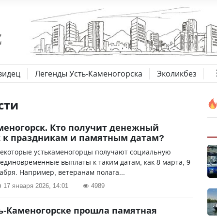
видец
Легенды Усть-Каменогорска
Эколикбез
сти
меногорск. Кто получит денежный
 к праздникам и памятным датам?
некоторые устькаменогорцы получают социальную
диновременные выплаты к таким датам, как 8 марта, 9
кабря. Например, ветеранам полага...
17 января 2026, 14:01
4989
ть-Каменогорске прошла памятная