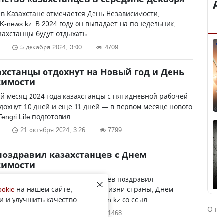
 в Казахстане отмечается День Независимости,
K-news.kz. В 2024 году он выпадает на понедельник,
захстанцы будут отдыхать: ...
5 декабря 2024, 3:00
4709
ахстанцы отдохнут на Новый год и День
симости
й месяц 2024 года казахстанцы с пятидневной рабочей
дохнут 10 дней и еще 11 дней — в первом месяце нового
Tengri Life подготовил...
21 октября 2024, 3:26
7799
поздравил казахстанцев с Днем
симости
 Казахстана Касым-Жомарт Токаев поздравил
ев со знаменательной датой в жизни страны, Днем
ookie
на нашем сайте,
и и улучшить качество
сти Казахстана, сообщает Zakon.kz со ссыл...
О 
16 декабря 2023, 4:56
1468