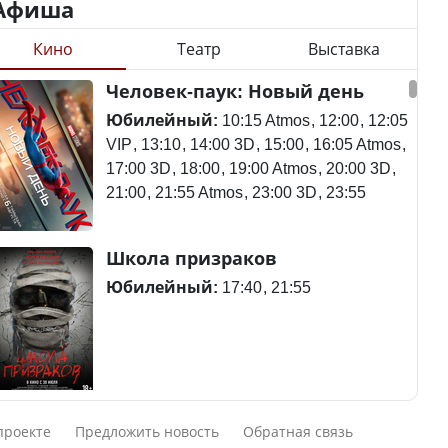
Афиша
Кино
Театр
Выставка
Минимальная зарплата,
алименты, экология — о
Станет ли
Человек-паук: Новый день
чем говорят с
метапневмовирус
избирателями
эпидемией, рассказали в
Юбилейный:
10:15 Atmos
12:00
12:05
представители партий
ВОЗ
VIP
13:10
14:00 3D
15:00
16:05 Atmos
17:00 3D
18:00
19:00 Atmos
20:00 3D
21:00
21:55 Atmos
23:00 3D
23:55
Пассажирский самолет
Школа призраков
Министр рассказал, из
потерпел крушение в
чего делают колбасу в
Южной Корее, погибли
Юбилейный:
17:40
21:55
Казахстане
120 человек
Министр объяснил,
Авиакатастрофа близ
Смешарики сквозь вселенные
почему казахстанские
Актау: Путин принес
проекте
Предложить новость
Обратная связь