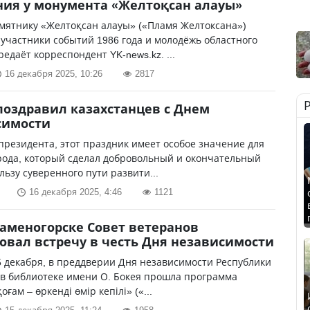
ия у монумента «Желтоқсан алауы»
мятнику «Желтоқсан алауы» («Пламя Желтоксана»)
участники событий 1986 года и молодёжь областного
редаёт корреспондент YK-news.kz. ...
16 декабря 2025, 10:26
2817
поздравил казахстанцев с Днем
симости
президента, этот праздник имеет особое значение для
рода, который сделал добровольный и окончательный
льзу суверенного пути развити...
16 декабря 2025, 4:46
1121
Каменогорске Совет ветеранов
овал встречу в честь Дня независимости
5 декабря, в преддверии Дня независимости Республики
 в библиотеке имени О. Бокея прошла программа
оғам – өркенді өмір кепілі» («...