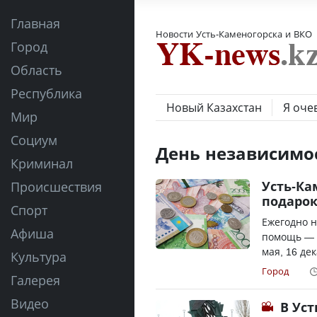
Главная
Новости Усть-Каменогорска и ВКО
Город
Область
Республика
Новый Казахстан
Я оче
Мир
Социум
День независимо
Криминал
Усть-Ка
Происшествия
подарок
Спорт
Ежегодно 
Афиша
помощь — е
мая, 16 де
Культура
Город
Галерея
Видео
В Ус