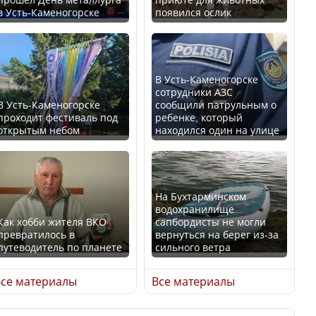
в Усть-Каменогорске
появился ослик
Казахстан возглавил
В России введены
рейтинг благополучия
дополнительные
среди стран Центральной
ограничения для
Азии
казахстанских прав
В Усть-Каменогорске
сотрудники АЗС
В Усть-Каменогорске
сообщили патрульным о
проходит фестиваль под
ребенке, который
открытым небом
находился один на улице
Будут ли представлены
Трамп официально
интересы регионов в
вступил в должность
Курултае?
президента США
На Бухтарминском
водохранилище
Как хобби жителя ВКО
сапбордисты не могли
превратилось в
вернуться на берег из-за
путеводитель по планете
сильного ветра
Ең төменгі жалақы,
Луну признали объектом
алимент, экология: жеті
культурного наследия,
се материалы
Все материалы
партия сайлаушылармен
находящегося под
нені талқылап жатыр?
угрозой исчезновения