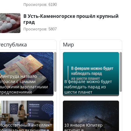
Просмотров: 6190
В Усть-Каменогорске прошёл крупный
град
Просмотров: 5807
Республика
Мир
Минтруда назвало
отрасли с самыми
В феврале можно будет
высокими зарплатными
наблюдать парад из
предложениями
шести планет
Искусственный интеллект
10 января Юпитер
официально включили в
вступит в