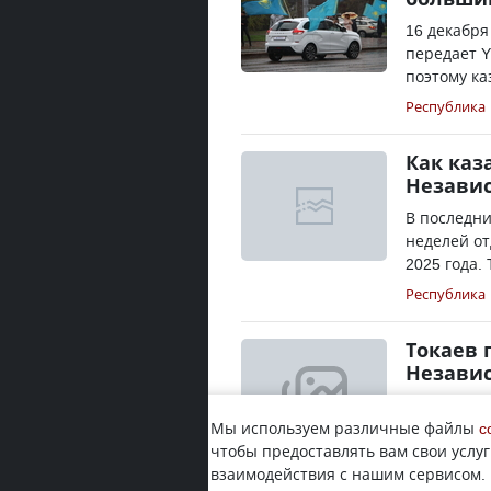
16 декабря
передает Y
поэтому ка
Республика
Как каз
Незави
В последни
неделей от
2025 года. 
Республика
Токаев 
Незави
Президент
Мы используем различные файлы
казахстанц
c
чтобы предоставлять вам свои услуг
Независимо
взаимодействия с нашим сервисом.
Республика