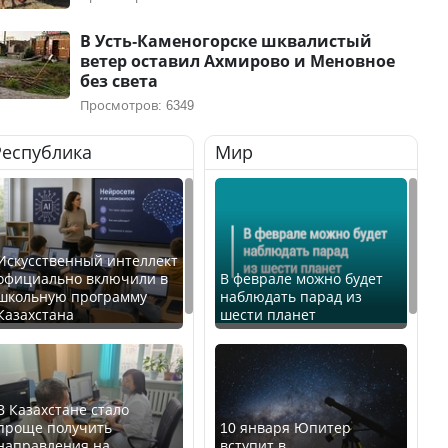
В Усть-Каменогорске шквалистый
ветер оставил Ахмирово и Меновное
без света
Просмотров: 6349
Республика
Мир
Искусственный интеллект
официально включили в
В феврале можно будет
школьную программу
наблюдать парад из
Казахстана
шести планет
В Казахстане стало
проще получить
10 января Юпитер
направления на
вступит в