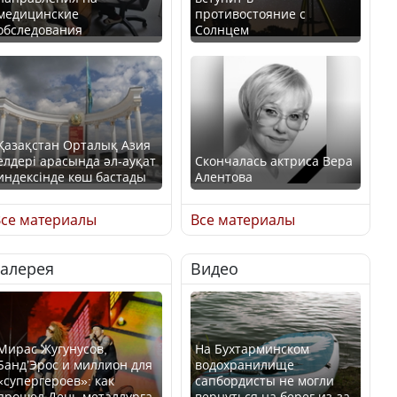
медицинские
противостояние с
обследования
Солнцем
Қазақстан Орталық Азия
елдері арасында әл-ауқат
Скончалась актриса Вера
индексінде көш бастады
Алентова
се материалы
Все материалы
Галерея
Видео
Казахстан возглавил
В РФ вынесен заочный
рейтинг благополучия
приговор по уголовному
среди стран Центральной
делу об убийстве Игоря
Азии
Талькова
Мирас Жугунусов,
На Бухтарминском
Банд’Эрос и миллион для
водохранилище
«супергероев»: как
сапбордисты не могли
прошел День металлурга
вернуться на берег из-за