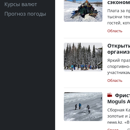
сэконом
Курсы валют
Плата за п
Прогноз погоды
тысячи тен
гостей, кот
Область
Открыти
организ
Яркий пра
спортивно-
участникам
Область
Фрис
Moguls A
Сборная Ка
золотые и 
news.kz. «В