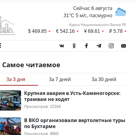
Сейчас 6 августа
31°C 5 м/с, пасмурно
Курсы Национального Банка РК
$
469.85
€
542.16
¥
69.61
₽
5.78
Самое читаемое
За 3 дня
За 7 дней
За 30 дней
Крупная авария в Усть-Каменогорске:
трамваи не ходят
Просмотров: 22164
В ВКО организовали вертолетные туры
по Бухтарме
Просмотров: 8660