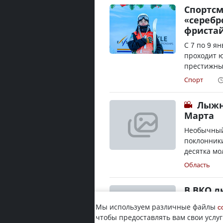
Спортсм
«серебр
фриста
С 7 по 9 я
проходит ю
престижных
Спорт
Лыжн
Марта
Необычный
поклонники
десятка мо
Область
В ВКО л
Происшест
Мы используем различные файлы
c
Глубоковск
чтобы предоставлять вам свои услуг