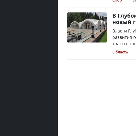
Спорт
В Глубо
новый 
Власти Глу
развития г
трассы, ка
Область