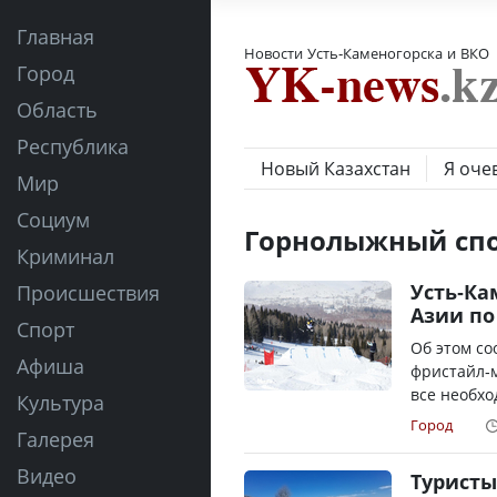
Главная
Новости Усть-Каменогорска и ВКО
Город
Область
Республика
Новый Казахстан
Я оче
Мир
Социум
Горнолыжный сп
Криминал
Усть-Ка
Происшествия
Азии по
Спорт
Об этом со
Афиша
фристайл-м
все необхо
Культура
Город
Галерея
Видео
Туристы