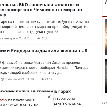
енка из ВКО завоевала «золото» и
о» юниорского Чемпионата мира по
йлу
нваря на горнолыжном курорте «Шымбулак» в Алматы
ниорский Чемпионат мира по фристайлу (могул). На
 соревнованиях, где участвуют 53...
9 января 2025, 4:20
4133
ики Риддера поздравили женщин с 8
 флешмоб на сопке Матренин Соколок провели
 зимних видов спорта, сообщает Noks.kz. — Полтора
лодых людей изобразили на снегу д...
7 марта 2024, 11:30
2473
ыжник получил травму в горах
вие случилось первого марта на территории
ookie
на нашем сайте,
О 
ого района, передает корреспондент YK-news.kz.
и и улучшить качество