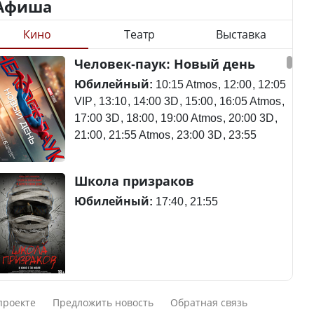
Афиша
Кино
Театр
Выставка
Станет ли
Человек-паук: Новый день
Министр рассказал, из
метапневмовирус
чего делают колбасу в
эпидемией, рассказали в
Юбилейный:
10:15 Atmos
12:00
12:05
Казахстане
ВОЗ
VIP
13:10
14:00 3D
15:00
16:05 Atmos
17:00 3D
18:00
19:00 Atmos
20:00 3D
21:00
21:55 Atmos
23:00 3D
23:55
Министр объяснил,
Пассажирский самолет
Школа призраков
почему казахстанские
потерпел крушение в
товары могут стоить
Южной Корее, погибли
Юбилейный:
17:40
21:55
дороже импортных
120 человек
Курултай – 2026: в списки
Авиакатастрофа близ
Смешарики сквозь вселенные
избирателей по стране
Актау: Путин принес
проекте
Предложить новость
Обратная связь