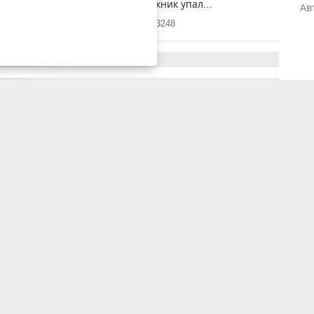
 базы отдыха заметили, что лыжник упал...
Ав
ия
5 марта 2024, 6:28
3248