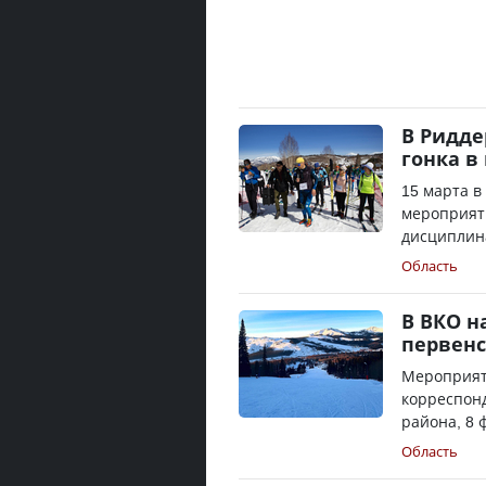
В Ридде
гонка в
15 марта в
мероприятие
дисциплина
Область
В ВКО н
первенс
Мероприят
корреспонд
района, 8 
Область