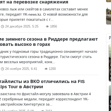
ят на перевозке снаряжения
ровоз лыж или скейтов в самолетах составит менее
ге, передаёт YK-news.kz. О новой возможности для
орые прилетят покататься с г...
24 декабря 2025, 5:25
1856
е зимнего сезона в Риддере предлагают
овать высоко в горах
здник у подножья горы традиционно ознаменует начало
туристического сезона в Риддере. Гости смогут стать
и веселых мероприятий, конк...
24 ноября 2025, 6:41
1200
тайлисты из ВКО отличились на FIS
lps Tour в Австрии
захстана по фристайл-могулу завоевала в Австрии 4
2 серебряные медали, передаёт корреспондент YK-
 австрийском Хинтертуксе за...