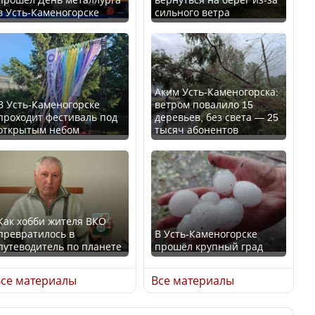
в Усть-Каменогорске
сильного ветра
В России введены
Будут ли представлены
дополнительные
интересы регионов в
ограничения для
Курултае?
казахстанских прав
Аким Усть-Каменогорска:
В Усть-Каменогорске
ветром повалило 15
проходит фестиваль под
деревьев, без света — 25
открытым небом
тысяч абонентов
Ең төменгі жалақы,
алимент, экология: жеті
Трамп официально
партия сайлаушылармен
вступил в должность
нені талқылап жатыр?
президента США
Как хобби жителя ВКО
превратилось в
В Усть-Каменогорске
Минимальная зарплата,
путеводитель по планете
прошёл крупный град
алименты, экология — о
Луну признали объектом
чем говорят с
культурного наследия,
се материалы
Все материалы
избирателями
находящегося под
представители партий
угрозой исчезновения