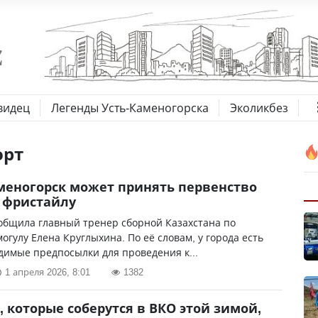
видец
Легенды Усть-Каменогорска
Эколикбез
орт
меногорск может принять первенство
 фристайлу
общила главный тренер сборной Казахстана по
огулу Елена Круглыхина. По её словам, у города есть
димые предпосылки для проведения к...
1 апреля 2026, 8:01
1382
, которые соберутся в ВКО этой зимой,