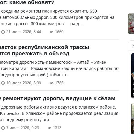
ог: какие обновят?
у средним ремонтом планируется охватить 630
 автомобильных дорог. 330 километров приходятся на
нские трассы, 300 километров — на д...
21 июля 2026, 8:44
1660
часток республиканской трассы
тся проезжать в объезд
илометре дороги Усть-Каменогорск – Алтай – Улкен
тон-Карагай – Рахмановские ключи начались работы по
 водопропускных труб (тюбинго...
10 июля 2026, 3:39
1786
О ремонтируют дороги, ведущие к сёлам
 дорожные работы активно ведутся в Уланском районе,
K-news.kz. В Уланском районе продолжается реализация
о среднему ремонту авт...
7 июля 2026, 9:23
1313