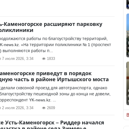
ть-Каменогорске расширяют парковку
поликлиники
родолжаются работы по благоустройству территорий,
K-news.kz. «На территории поликлиники № 1 (проспект
8) выполняются работы п...
7 июля 2026, 3:34
1833
Каменогорске приведут в порядок
ную часть в районе Иртышского моста
сделали сквозной проезд для автотранспорта, однако
благоустройству пешеходной зоны до конца не довели,
орреспондент YK-news.kz. ...
2 июля 2026, 3:34
2609
В
се Усть-Каменогорск – Риддер начался
участка в районе села Зимовье