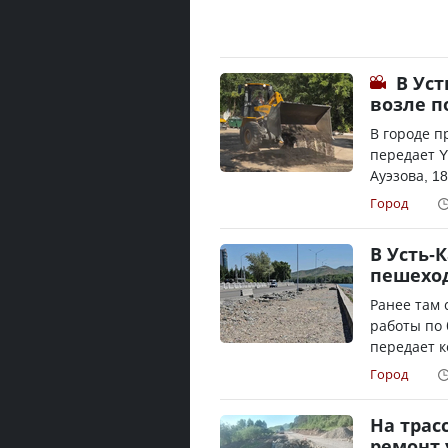
В Ус
возле 
В городе п
передает Y
Ауэзова, 1
Город
В Усть-
пешеход
Ранее там 
работы по 
передает к
Город
На трас
ремонт 