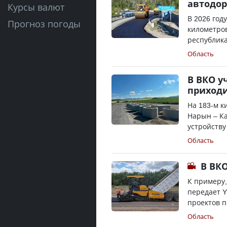
автодор
Курсы валют
В 2026 год
Прогноз погоды
километров
республика
Область
В ВКО у
приходи
На 183-м к
Нарын – Ка
устройству
Область
В ВК
К примеру,
передает Y
проектов п
Область