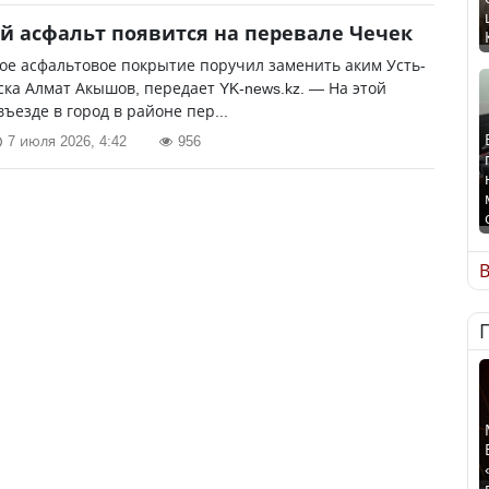
й асфальт появится на перевале Чечек
е асфальтовое покрытие поручил заменить аким Усть-
ка Алмат Акышов, передает YK-news.kz. — На этой
въезде в город в районе пер...
7 июля 2026, 4:42
956
В