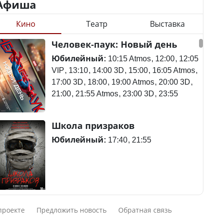
Афиша
Кино
Театр
Выставка
Минимальная зарплата,
алименты, экология — о
Станет ли
Человек-паук: Новый день
чем говорят с
метапневмовирус
избирателями
эпидемией, рассказали в
Юбилейный:
10:15 Atmos
12:00
12:05
представители партий
ВОЗ
VIP
13:10
14:00 3D
15:00
16:05 Atmos
17:00 3D
18:00
19:00 Atmos
20:00 3D
21:00
21:55 Atmos
23:00 3D
23:55
Пассажирский самолет
Школа призраков
Министр рассказал, из
потерпел крушение в
чего делают колбасу в
Южной Корее, погибли
Юбилейный:
17:40
21:55
Казахстане
120 человек
Министр объяснил,
Авиакатастрофа близ
Смешарики сквозь вселенные
почему казахстанские
Актау: Путин принес
проекте
Предложить новость
Обратная связь