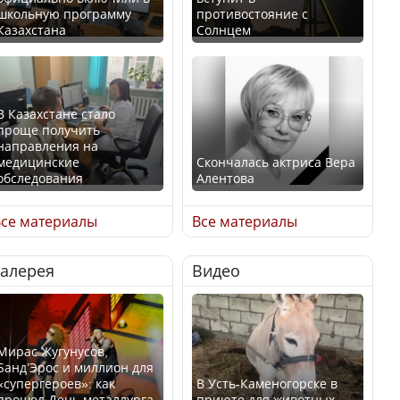
школьную программу
противостояние с
Казахстана
Солнцем
В Казахстане стало
проще получить
направления на
медицинские
Скончалась актриса Вера
обследования
Алентова
се материалы
Все материалы
Галерея
Видео
В РФ вынесен заочный
Қазақстан Орталық Азия
приговор по уголовному
елдері арасында әл-ауқат
делу об убийстве Игоря
индексінде көш бастады
Талькова
Мирас Жугунусов,
Банд’Эрос и миллион для
«супергероев»: как
В Усть-Каменогорске в
прошел День металлурга
приюте для животных