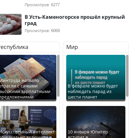
Просмотров: 6277
В Усть-Каменогорске прошёл крупный
град
Просмотров: 6069
Республика
Мир
Минтруда назвало
отрасли с самыми
В феврале можно будет
высокими зарплатными
наблюдать парад из
предложениями
шести планет
Искусственный интеллект
10 января Юпитер
официально включили в
вступит в