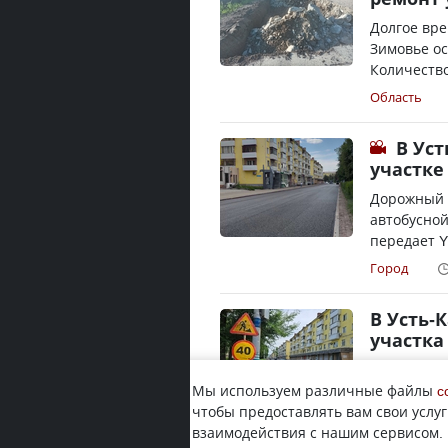
Долгое вре
Зимовье ос
Количество
Область
В Ус
участке
Дорожный 
автобусной
передает Y
Город
В Усть-
участка
По состоян
Мы используем различные файлы
остановки 
c
чтобы предоставлять вам свои услуг
асфальт, пе
взаимодействия с нашим сервисом.
Город