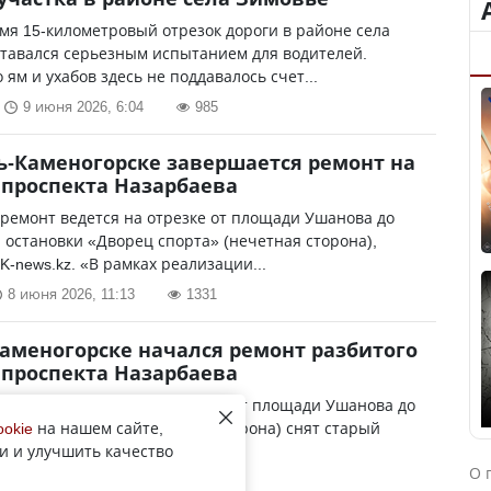
мя 15-километровый отрезок дороги в районе села
тавался серьезным испытанием для водителей.
 ям и ухабов здесь не поддавалось счет...
9 июня 2026, 6:04
985
ть-Каменогорске завершается ремонт на
 проспекта Назарбаева
ремонт ведется на отрезке от площади Ушанова до
 остановки «Дворец спорта» (нечетная сторона),
K-news.kz. «В рамках реализации...
8 июня 2026, 11:13
1331
Каменогорске начался ремонт разбитого
 проспекта Назарбаева
ию на утро 4 июня на участке от площади Ушанова до
«Дворец спорта» (нечетная сторона) снят старый
ookie
на нашем сайте,
и и улучшить качество
редает YK-news.kz. В связи с...
О 
4 июня 2026, 6:54
1959