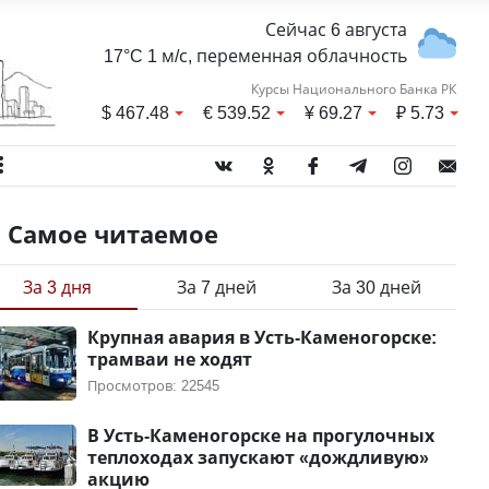
Сейчас 6 августа
17°C 1 м/с, переменная облачность
Курсы Национального Банка РК
$
467.48
€
539.52
¥
69.27
₽
5.73
Самое читаемое
За 3 дня
За 7 дней
За 30 дней
Крупная авария в Усть-Каменогорске:
трамваи не ходят
Просмотров: 22545
В Усть-Каменогорске на прогулочных
теплоходах запускают «дождливую»
акцию