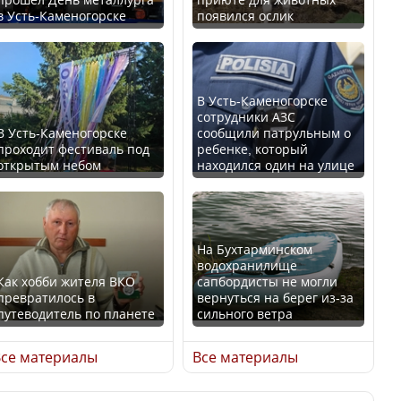
в Усть-Каменогорске
появился ослик
Казахстан возглавил
В России введены
рейтинг благополучия
дополнительные
среди стран Центральной
ограничения для
Азии
казахстанских прав
В Усть-Каменогорске
сотрудники АЗС
В Усть-Каменогорске
сообщили патрульным о
проходит фестиваль под
ребенке, который
открытым небом
находился один на улице
Будут ли представлены
Трамп официально
интересы регионов в
вступил в должность
Курултае?
президента США
На Бухтарминском
водохранилище
Как хобби жителя ВКО
сапбордисты не могли
превратилось в
вернуться на берег из-за
путеводитель по планете
сильного ветра
Ең төменгі жалақы,
Луну признали объектом
алимент, экология: жеті
культурного наследия,
се материалы
Все материалы
партия сайлаушылармен
находящегося под
нені талқылап жатыр?
угрозой исчезновения