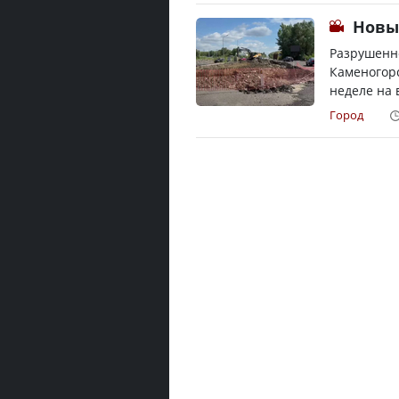
Новы
Разрушенно
Каменогорс
неделе на 
Город