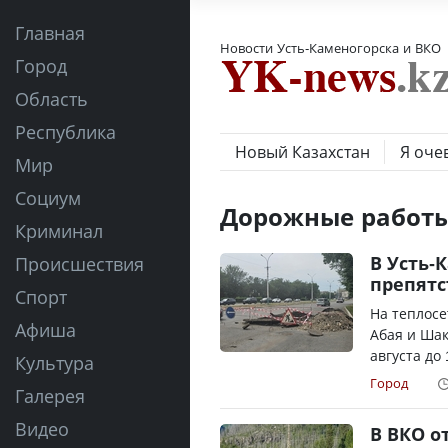
Главная
Новости Усть-Каменогорска и ВКО
Город
Область
Республика
Новый Казахстан
Я оче
Мир
Социум
Дорожные работ
Криминал
В Усть-
Происшествия
препятс
Спорт
На теплосе
Афиша
Абая и Шак
августа до 
Культура
Город
Галерея
Видео
В ВКО о