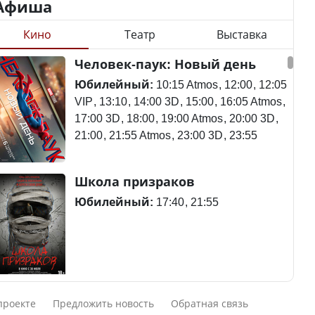
Афиша
Кино
Театр
Выставка
Станет ли
Человек-паук: Новый день
Будут ли представлены
метапневмовирус
интересы регионов в
эпидемией, рассказали в
Юбилейный:
10:15 Atmos
12:00
12:05
Курултае?
ВОЗ
VIP
13:10
14:00 3D
15:00
16:05 Atmos
17:00 3D
18:00
19:00 Atmos
20:00 3D
21:00
21:55 Atmos
23:00 3D
23:55
Ең төменгі жалақы,
Пассажирский самолет
Школа призраков
алимент, экология: жеті
потерпел крушение в
партия сайлаушылармен
Южной Корее, погибли
Юбилейный:
17:40
21:55
нені талқылап жатыр?
120 человек
Минимальная зарплата,
алименты, экология — о
Авиакатастрофа близ
Смешарики сквозь вселенные
чем говорят с
Актау: Путин принес
проекте
Предложить новость
Обратная связь