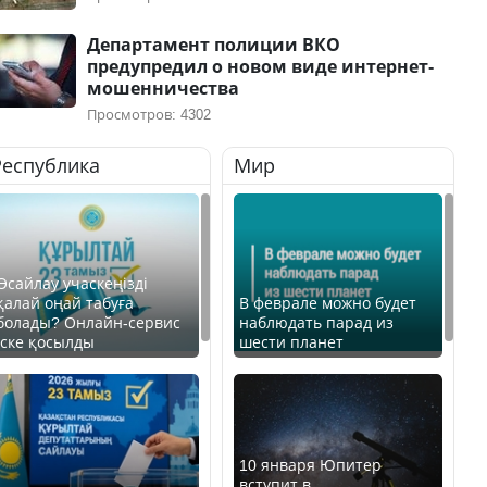
Департамент полиции ВКО
предупредил о новом виде интернет-
мошенничества
Просмотров: 4302
Республика
Мир
Өсайлау учаскеңізді
қалай оңай табуға
В феврале можно будет
болады? Онлайн-сервис
наблюдать парад из
іске қосылды
шести планет
10 января Юпитер
вступит в