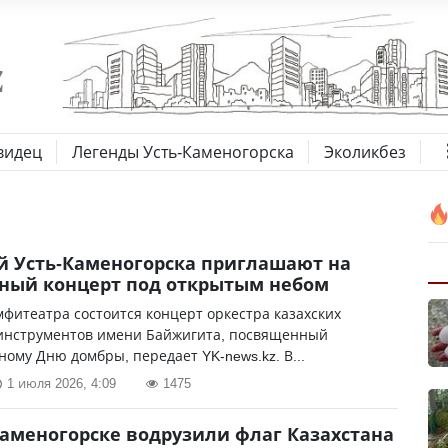
видец
Легенды Усть-Каменогорска
Эколикбез
 Усть-Каменогорска приглашают на
ный концерт под открытым небом
мфитеатра состоится концерт оркестра казахских
инструментов имени Байжигита, посвященный
ому Дню домбры, передает YK-news.kz. В...
1 июля 2026, 4:09
1475
Каменогорске водрузили флаг Казахстана