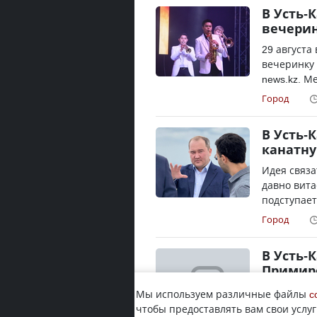
В Усть-
вечери
29 августа
вечеринку 
news.kz. М
Город
В Усть-
канатну
Идея связа
давно вита
подступает
Город
В Усть-
Примир
Такое назв
Мы используем различные файлы
c
передает к
чтобы предоставлять вам свои услуг