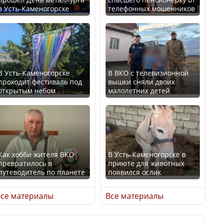
В Казахстане стало
в Усть-Каменогорске
телефонных мошенников
проще получить
В России введены
направления на
дополнительные
медицинские
ограничения для
обследования
казахстанских прав
В Усть-Каменогорске
В ВКО с телевизионной
проходит фестиваль под
вышки сняли двоих
открытым небом
малолетних детей
Қазақстан Орталық Азия
Трамп официально
елдері арасында әл-ауқат
вступил в должность
индексінде көш бастады
президента США
Как хобби жителя ВКО
В Усть-Каменогорске в
превратилось в
приюте для животных
путеводитель по планете
появился ослик
Казахстан возглавил
Луну признали объектом
рейтинг благополучия
культурного наследия,
се материалы
Все материалы
среди стран Центральной
находящегося под
Азии
угрозой исчезновения