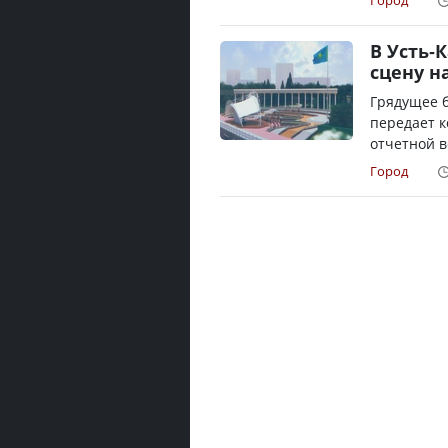
Город
В Усть-
сцену н
Грядущее б
передает к
отчетной в
Город