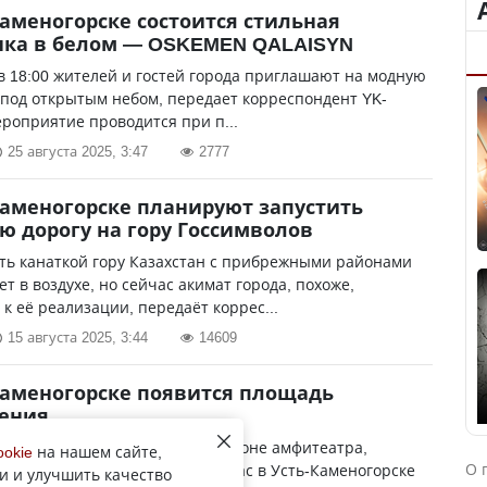
Каменогорске состоится стильная
нка в белом — OSKEMEN QALAISYN
 в 18:00 жителей и гостей города приглашают на модную
под открытым небом, передает корреспондент YK-
ероприятие проводится при п...
25 августа 2025, 3:47
2777
Каменогорске планируют запустить
ю дорогу на гору Госсимволов
ть канаткой гору Казахстан с прибрежными районами
ет в воздухе, но сейчас акимат города, похоже,
 к её реализации, передаёт коррес...
15 августа 2025, 3:44
14609
Каменогорске появится площадь
ения
ание получит территория в районе амфитеатра,
ookie
на нашем сайте,
О 
орреспондент YK-news.kz. Сейчас в Усть-Каменогорске
и и улучшить качество