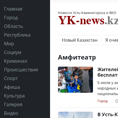
Главная
Новости Усть-Каменогорска и ВКО
Город
Область
Республика
Новый Казахстан
Я оче
Мир
Социум
Амфитеатр
Криминал
Жителей
Происшествия
бесплат
Спорт
5 июля у а
Афиша
народных 
национальн
Культура
Город
Галерея
Видео
В Усть-