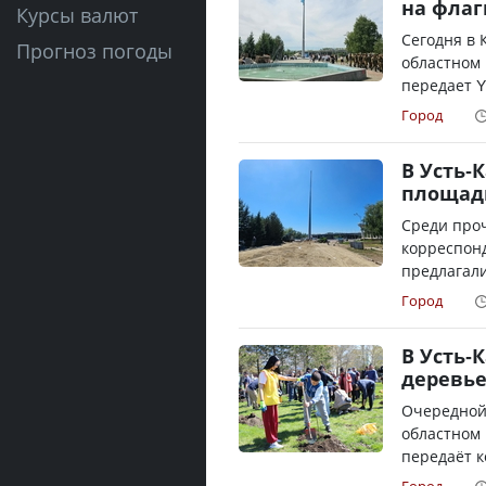
на флаг
Курсы валют
Сегодня в 
Прогноз погоды
областном
передает Y
Город
В Усть-
площад
Среди про
корреспонд
предлагали
Город
В Усть-
деревье
Очередной 
областном 
передаёт к