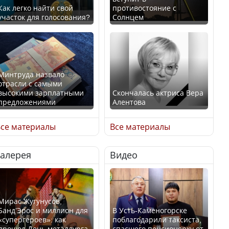
Как легко найти свой
противостояние с
участок для голосования?
Солнцем
Минтруда назвало
отрасли с самыми
высокими зарплатными
Скончалась актриса Вера
предложениями
Алентова
се материалы
Все материалы
Галерея
Видео
Искусственный интеллект
В РФ вынесен заочный
официально включили в
приговор по уголовному
школьную программу
делу об убийстве Игоря
Казахстана
Талькова
Мирас Жугунусов,
Банд’Эрос и миллион для
В Усть-Каменогорске
«супергероев»: как
поблагодарили таксиста,
прошел День металлурга
спасшего пенсионерку от