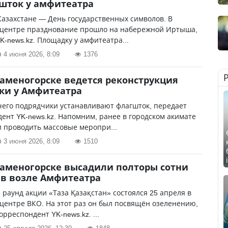
шток у амфитеатра
Казахстане — День государственных символов. В
 центре празднование прошло на набережной Иртыша,
K-news.kz. Площадку у амфитеатра...
4 июня 2026, 8:09
1376
Каменогорске ведется реконструкция
ки у Амфитеатра
чего подрядчики устанавливают флагшток, передает
ент YK-news.kz. Напомним, ранее в городском акимате
 проводить массовые меропри...
3 июня 2026, 8:09
1510
Каменогорске высадили полторы сотни
в возле Амфитеатра
раунд акции «Таза Қазақстан» состоялся 25 апреля в
центре ВКО. На этот раз он был посвящён озеленению,
орреспондент YK-news.kz. ...