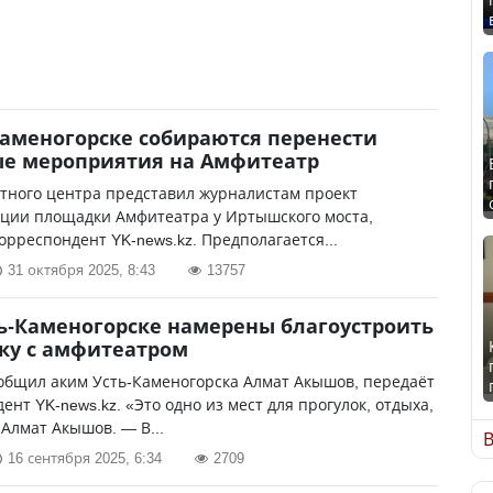
Каменогорске собираются перенести
ые мероприятия на Амфитеатр
тного центра представил журналистам проект
кции площадки Амфитеатра у Иртышского моста,
орреспондент YK-news.kz. Предполагается...
31 октября 2025, 8:43
13757
ть-Каменогорске намерены благоустроить
ку с амфитеатром
общил аким Усть-Каменогорска Алмат Акышов, передаёт
ент YK-news.kz. «Это одно из мест для прогулок, отдыха,
Алмат Акышов. — В...
В
16 сентября 2025, 6:34
2709