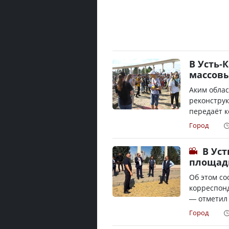
В Усть-
массов
Аким облас
реконстру
передаёт к
Город
В Ус
площад
Об этом со
корреспонд
— отметил 
Город