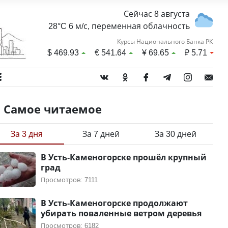
Сейчас 8 августа
28°C 6 м/с, переменная облачность
Курсы Национального Банка РК
$
469.93
€
541.64
¥
69.65
₽
5.71
Самое читаемое
За 3 дня
За 7 дней
За 30 дней
В Усть-Каменогорске прошёл крупный
град
Просмотров: 7111
В Усть-Каменогорске продолжают
убирать поваленные ветром деревья
Просмотров: 6182