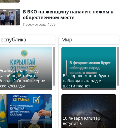
В ВКО на женщину напали с ножом в
общественном месте
Просмотров: 4339
Республика
Мир
Өсайлау учаскеңізді
қалай оңай табуға
В феврале можно будет
болады? Онлайн-сервис
наблюдать парад из
іске қосылды
шести планет
10 января Юпитер
вступит в