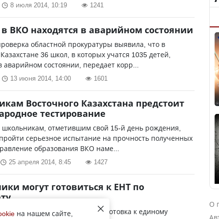
8 июля 2014, 10:19
1241
 в ВКО находятся в аварийном состоянии
роверка областной прокуратуры выявила, что в
Казахстане 36 школ, в которых учатся 1035 детей,
в аварийном состоянии, передает корр...
13 июня 2014, 14:00
1601
кам Восточного Казахстана предстоит
ародное тестирование
у школьникам, отметившим свой 15-й день рождения,
 пройти серьезное испытание на прочность полученных
равление образования ВКО наме...
25 апреля 2014, 8:45
1427
ики могут готовиться к ЕНТ по
ту
О 
м Казахстане активно идет подготовка к единому
ookie
на нашем сайте,
Ав