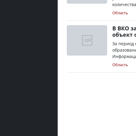
количества
Область
В ВКО з
объект 
За период 
образовани
Информацио
Область