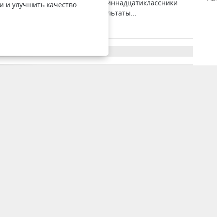
ному тестированию. В марте одиннадцатиклассники
и и улучшить качество
едной пробный экзамен, и результаты...
10 апреля 2014, 8:35
2002