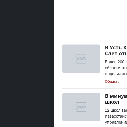
В Усть-
Слет от
Более 200 
области от
поделились
Область
В минув
школ
12 школ за
Казахстанс
управления