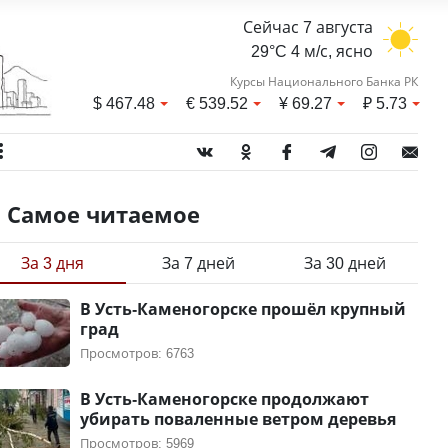
Сейчас 7 августа
29°C 4 м/с, ясно
Курсы Национального Банка РК
$
467.48
€
539.52
¥
69.27
₽
5.73
Самое читаемое
За 3 дня
За 7 дней
За 30 дней
В Усть-Каменогорске прошёл крупный
град
Просмотров: 6763
В Усть-Каменогорске продолжают
убирать поваленные ветром деревья
Просмотров: 5969