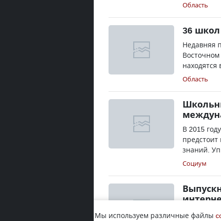
Область
36 школ
Недавняя п
Восточном 
находятся 
Область
Школьни
междун
В 2015 год
предстоит
знаний. Уп
Социум
Выпускн
интерне
В Восточно
Мы используем различные файлы
c