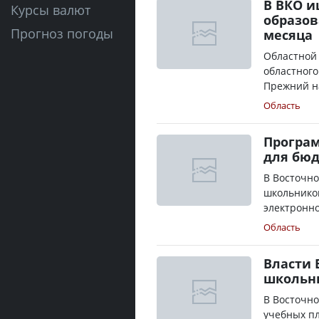
В ВКО и
Курсы валют
образов
Прогноз погоды
месяца
Областной 
областного
Прежний на
Область
Програм
для бю
В Восточно
школьников
электронно
Область
Власти 
школьны
В Восточн
учебных пл