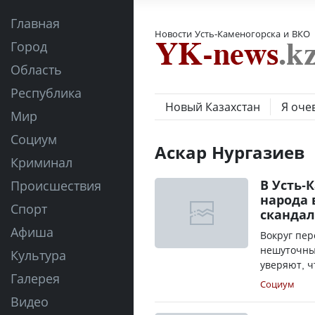
Главная
Новости Усть-Каменогорска и ВКО
Город
Область
Республика
Новый Казахстан
Я оче
Мир
Социум
Аскар Нургазиев
Криминал
В Усть-
Происшествия
народа 
Спорт
сканда
Афиша
Вокруг пер
нешуточные
Культура
уверяют, ч
Галерея
Социум
Видео