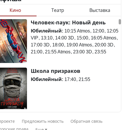
Кино
Театр
Выставка
Станет ли
Человек-паук: Новый день
Будут ли представлены
метапневмовирус
интересы регионов в
эпидемией, рассказали в
Юбилейный:
10:15 Atmos
12:00
12:05
Курултае?
ВОЗ
VIP
13:10
14:00 3D
15:00
16:05 Atmos
17:00 3D
18:00
19:00 Atmos
20:00 3D
21:00
21:55 Atmos
23:00 3D
23:55
Ең төменгі жалақы,
Пассажирский самолет
Школа призраков
алимент, экология: жеті
потерпел крушение в
партия сайлаушылармен
Южной Корее, погибли
Юбилейный:
17:40
21:55
нені талқылап жатыр?
120 человек
Минимальная зарплата,
алименты, экология — о
Авиакатастрофа близ
Смешарики сквозь вселенные
чем говорят с
Актау: Путин принес
проекте
Предложить новость
Обратная связь
избирателями
извинения президенту
Юбилейный:
10:00 VIP
11:45
15:30
торские права
Еще