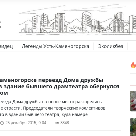
видец
Легенды Усть-Каменогорска
Эколикбез
Каменогорске переезд Дома дружбы
в здание бывшего драмтеатра обернулся
лом
еезда Дома дружбы на новое место разгорелись
 страсти. Председатели творческих коллективов
то в здании бывшего театра, куда намере...
25 декабря 2015, 9:04
3848