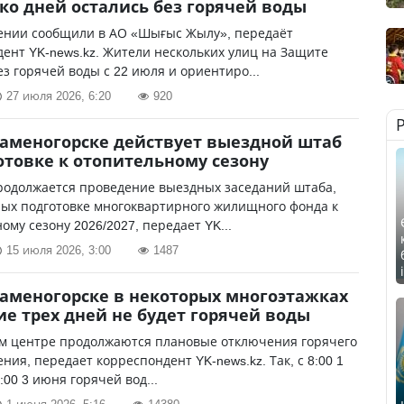
ко дней остались без горячей воды
ении сообщили в АО «Шығыс Жылу», передаёт
ент YK-news.kz. Жители нескольких улиц на Защите
ез горячей воды с 22 июля и ориентиро...
27 июля 2026, 6:20
920
Каменогорске действует выездной штаб
отовке к отопительному сезону
родолжается проведение выездных заседаний штаба,
ых подготовке многоквартирного жилищного фонда к
ому сезону 2026/2027, передает YK...
15 июля 2026, 3:00
1487
Каменогорске в некоторых многоэтажках
ие трех дней не будет горячей воды
ом центре продолжаются плановые отключения горячего
ния, передает корреспондент YK-news.kz. Так, с 8:00 1
:00 3 июня горячей вод...