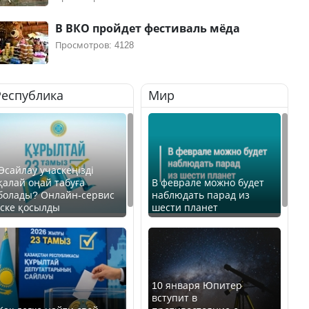
В ВКО пройдет фестиваль мёда
Просмотров: 4128
Республика
Мир
Өсайлау учаскеңізді
қалай оңай табуға
В феврале можно будет
болады? Онлайн-сервис
наблюдать парад из
іске қосылды
шести планет
10 января Юпитер
вступит в