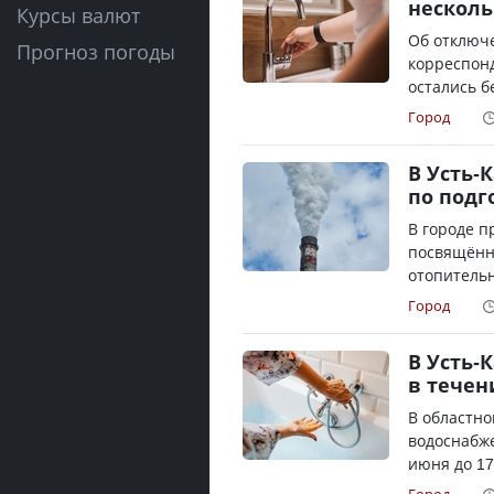
несколь
Курсы валют
Об отключ
Прогноз погоды
корреспонд
остались б
Город
В Усть-
по подг
В городе п
посвящённ
отопительн
Город
В Усть-
в течен
В областн
водоснабже
июня до 17