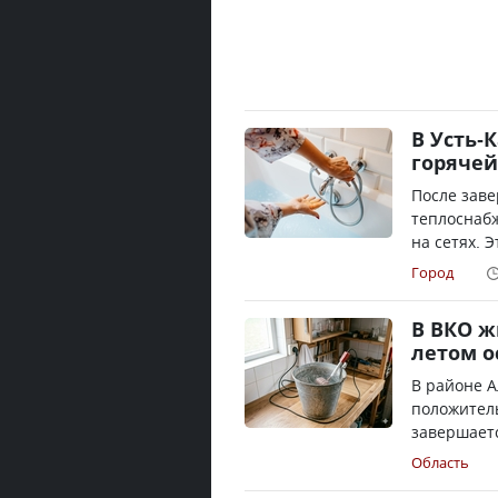
В Усть-
горячей
После заве
теплоснаб
на сетях. 
Город
В ВКО ж
летом о
В районе А
положитель
завершаетс
Область