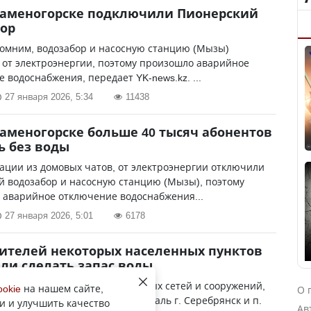
Каменогорске подключили Пионерский
ор
помним, водозабор и насосную станцию (Мызы)
 от электроэнергии, поэтому произошло аварийное
 водоснабжения, передает YK-news.kz. ...
27 января 2026, 5:34
11438
Каменогорске больше 40 тысяч абонентов
ь без воды
ции из домовых чатов, от электроэнергии отключили
й водозабор и насосную станцию (Мызы), поэтому
 аварийное отключение водоснабжения...
27 января 2026, 5:01
6178
ителей некоторых населенных пунктов
ли сделать запас воды
о с дезинфекцией водопроводных сетей и сооружений,
ookie
на нашем сайте,
О 
K-news.kz. "КГП «Тепловодцентраль г. Серебрянск и п.
и и улучшить качество
Ав