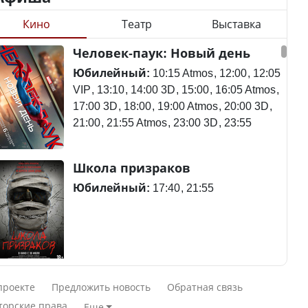
Кино
Театр
Выставка
Станет ли
Человек-паук: Новый день
Будут ли представлены
метапневмовирус
интересы регионов в
эпидемией, рассказали в
Юбилейный:
10:15 Atmos
12:00
12:05
Курултае?
ВОЗ
VIP
13:10
14:00 3D
15:00
16:05 Atmos
17:00 3D
18:00
19:00 Atmos
20:00 3D
21:00
21:55 Atmos
23:00 3D
23:55
Ең төменгі жалақы,
Пассажирский самолет
Школа призраков
алимент, экология: жеті
потерпел крушение в
партия сайлаушылармен
Южной Корее, погибли
Юбилейный:
17:40
21:55
нені талқылап жатыр?
120 человек
Минимальная зарплата,
алименты, экология — о
Авиакатастрофа близ
Смешарики сквозь вселенные
чем говорят с
Актау: Путин принес
проекте
Предложить новость
Обратная связь
избирателями
извинения президенту
Юбилейный:
10:00 VIP
11:45
15:30
торские права
Еще