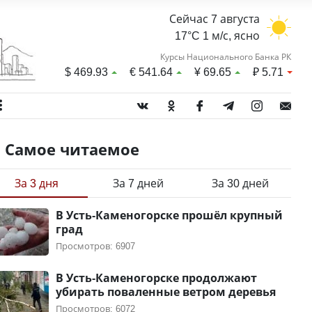
Сейчас 7 августа
17°C 1 м/с, ясно
Курсы Национального Банка РК
$
469.93
€
541.64
¥
69.65
₽
5.71
Самое читаемое
За 3 дня
За 7 дней
За 30 дней
В Усть-Каменогорске прошёл крупный
град
Просмотров: 6907
В Усть-Каменогорске продолжают
убирать поваленные ветром деревья
Просмотров: 6072