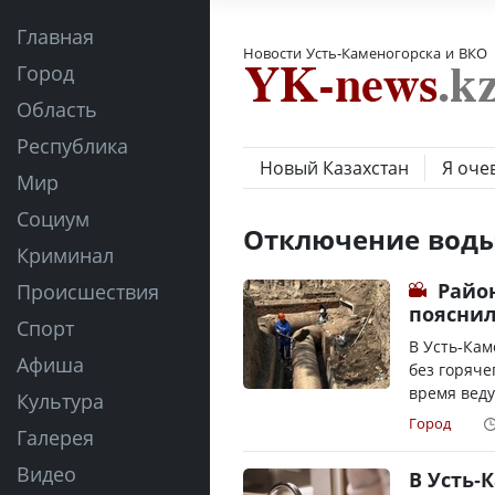
Главная
Новости Усть-Каменогорска и ВКО
Город
Область
Республика
Новый Казахстан
Я оче
Мир
Социум
Отключение вод
Криминал
Райо
Происшествия
пояснил
Спорт
В Усть-Кам
Афиша
без горяче
время веду
Культура
Город
Галерея
Видео
В Усть-