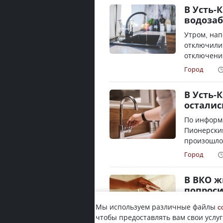
В Усть-
водозаб
Утром, на
отключили
отключение
Город
В Усть-
осталис
По информа
Пионерски
произошло
Город
В ВКО ж
попроси
Это связан
Мы используем различные файлы
c
передает Y
чтобы предоставлять вам свои услуг