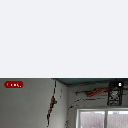
Город