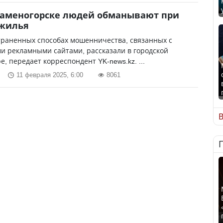
Каменогорске людей обманывают при
 жилья
траненных способах мошенничества, связанных с
и рекламными сайтами, рассказали в городской
е, передает корреспондент YK-news.kz. ...
11 февраля 2025, 6:00
8061
В