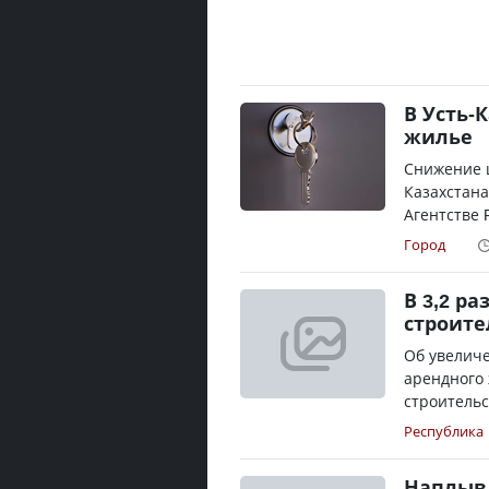
В Усть-
жилье
Снижение ц
Казахстана
Агентстве F
Город
В 3,2 р
строите
Об увелич
арендного
строительс
Республика
Наплыв 