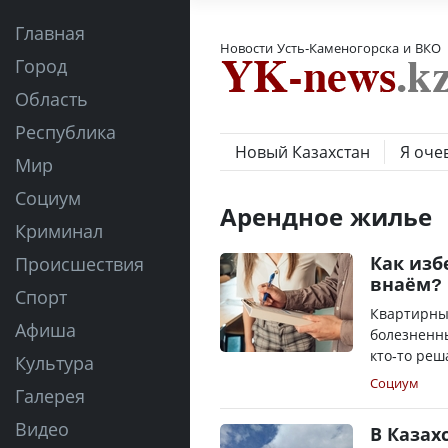
Главная
Новости Усть-Каменогорска и ВКО
Город
Область
Республика
Новый Казахстан
Я оче
Мир
Социум
Арендное жилье
Криминал
Как изб
Происшествия
внаём?
Спорт
Квартирный
Афиша
болезненны
кто-то реш
Культура
Социум
Галерея
Видео
В Казах