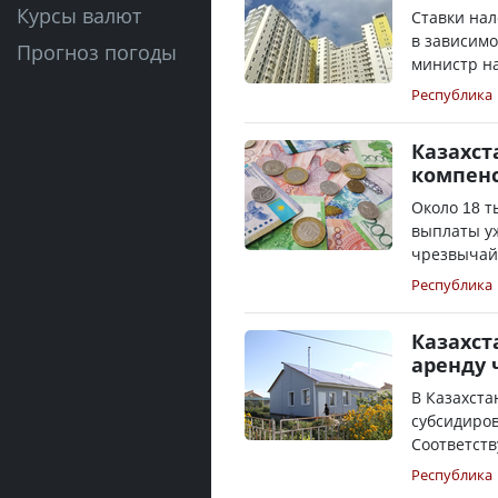
Курсы валют
Ставки нал
в зависимо
Прогноз погоды
министр на
Республика
Казахст
компенс
Около 18 
выплаты уж
чрезвычайн
Республика
Казахст
аренду 
В Казахста
субсидиров
Соответст
Республика