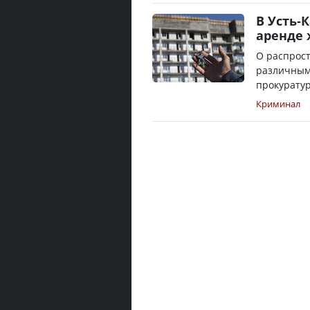
В Усть-
аренде
О распрос
различным
прокуратур
Криминал