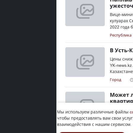
ужесточ
Вице-мини
кулуарах С
2022 года 
Республика
В Усть-
Цены сниж
YK-news.kz
Казахстане
Город
Может л
квартир
После объя
Мы используем различные файлы
c
массово п
чтобы предоставлять вам свои услуг
пришлось н
взаимодействия с нашим сервисом.
Город