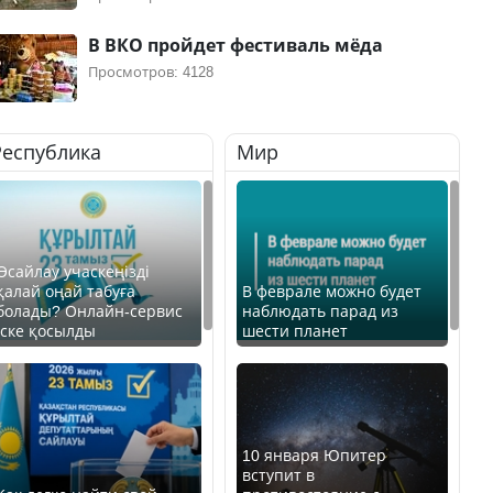
В ВКО пройдет фестиваль мёда
Просмотров: 4128
Республика
Мир
Өсайлау учаскеңізді
қалай оңай табуға
В феврале можно будет
болады? Онлайн-сервис
наблюдать парад из
іске қосылды
шести планет
10 января Юпитер
вступит в