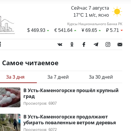
Сейчас 7 августа
17°C 1 м/с, ясно
Курсы Национального Банка РК
$
469.93
€
541.64
¥
69.65
₽
5.71
Самое читаемое
За 3 дня
За 7 дней
За 30 дней
В Усть-Каменогорске прошёл крупный
град
Просмотров: 6907
В Усть-Каменогорске продолжают
убирать поваленные ветром деревья
Просмотров: 6072