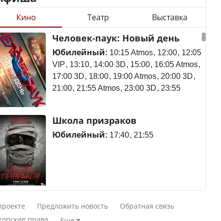
Кино
Театр
Выставка
Станет ли
Человек-паук: Новый день
Будут ли представлены
метапневмовирус
интересы регионов в
эпидемией, рассказали в
Юбилейный:
10:15 Atmos
12:00
12:05
Курултае?
ВОЗ
VIP
13:10
14:00 3D
15:00
16:05 Atmos
17:00 3D
18:00
19:00 Atmos
20:00 3D
21:00
21:55 Atmos
23:00 3D
23:55
Ең төменгі жалақы,
Пассажирский самолет
Школа призраков
алимент, экология: жеті
потерпел крушение в
партия сайлаушылармен
Южной Корее, погибли
Юбилейный:
17:40
21:55
нені талқылап жатыр?
120 человек
Минимальная зарплата,
алименты, экология — о
Авиакатастрофа близ
Смешарики сквозь вселенные
чем говорят с
Актау: Путин принес
проекте
Предложить новость
Обратная связь
избирателями
извинения президенту
Юбилейный:
10:00 VIP
11:45
15:30
торские права
Еще