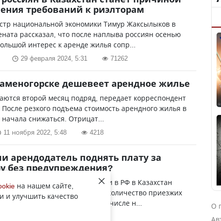
ения требований к риэлторам
стр национальной экономики Тимур Жаксылыков в
ената рассказал, что после наплыва россиян осенью
большой интерес к аренде жилья сопр...
29 февраля 2024, 5:31
71262
Каменогорске дешевеет арендное жилье
аются второй месяц подряд, передает корреспондент
. После резкого подъема стоимость арендного жилья в
 начала снижаться. Отрицат...
11 ноября 2022, 5:48
4218
и арендодатель поднять плату за
у без предупреждения?
вления частичной мобилизации в РФ в Казахстан
ookie
на нашем сайте,
оехали эмигранты. Наибольшее количество приезжих
и и улучшить качество
а приграничные города, в том числе н...
О 
23 октября 2022, 10:29
4261
Ав