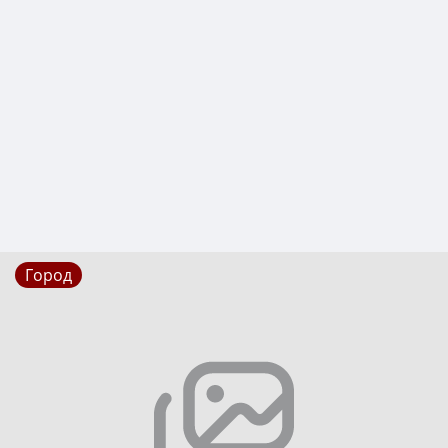
Город