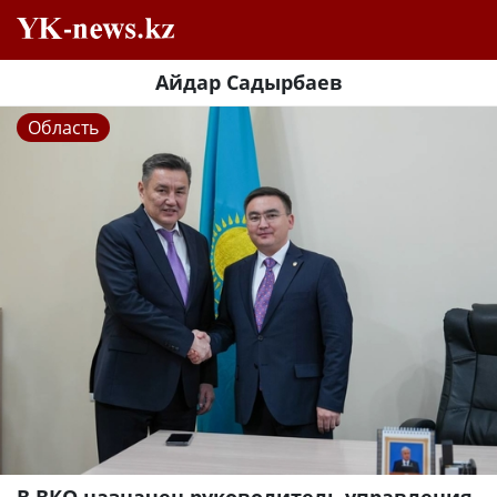
Айдар Садырбаев
Область