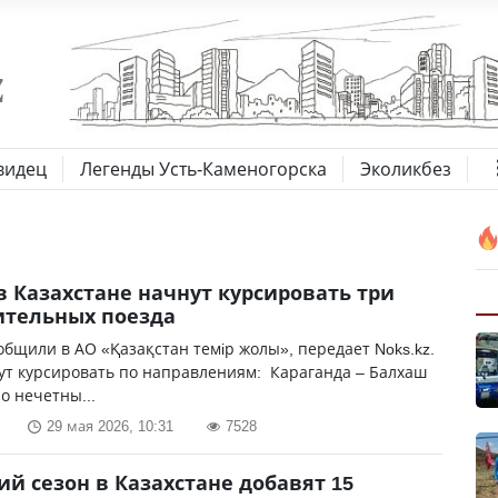
видец
Легенды Усть-Каменогорска
Эколикбез
в Казахстане начнут курсировать три
ительных поезда
общили в АО «Қазақстан темiр жолы», передает Noks.kz.
ут курсировать по направлениям: Караганда – Балхаш
по нечетны...
29 мая 2026, 10:31
7528
ий сезон в Казахстане добавят 15