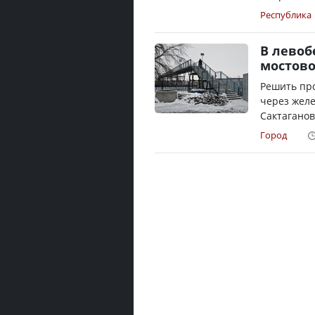
Республика
В левоб
мостово
Решить пр
через жел
Сактаганов
Город