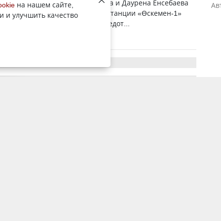
ов вагонов Асылжана Ардабаева и Даурена Енсебаева
ookie
на нашем сайте,
Ав
дственно-технического отдела станции «Өскемен-1»
и и улучшить качество
редставили к поощрению за предот...
7 ноября 2025, 4:42
2821