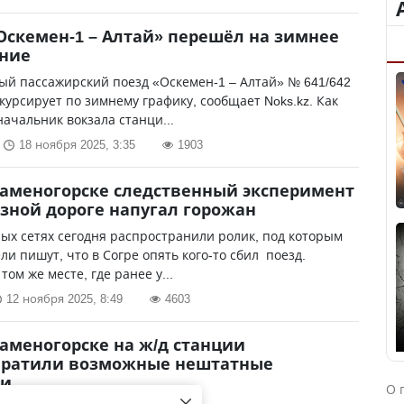
Оскемен-1 – Алтай» перешёл на зимнее
ание
й пассажирский поезд «Оскемен-1 – Алтай» № 641/642
 курсирует по зимнему графику, сообщает Noks.kz. Как
ачальник вокзала станци...
18 ноября 2025, 3:35
1903
Каменогорске следственный эксперимент
зной дороге напугал горожан
ых сетях сегодня распространили ролик, под которым
ли пишут, что в Согре опять кого-то сбил поезд.
том же месте, где ранее у...
12 ноября 2025, 8:49
4603
Каменогорске на ж/д станции
вратили возможные нештатные
ии
О 