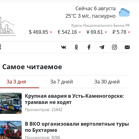
Сейчас 6 августа
25°C 3 м/с, пасмурно
Курсы Национального Банка РК
$
469.85
€
542.16
¥
69.61
₽
5.78
Самое читаемое
За 3 дня
За 7 дней
За 30 дней
Крупная авария в Усть-Каменогорске:
трамваи не ходят
Просмотров: 21642
В ВКО организовали вертолетные туры
по Бухтарме
Просмотров: 8286