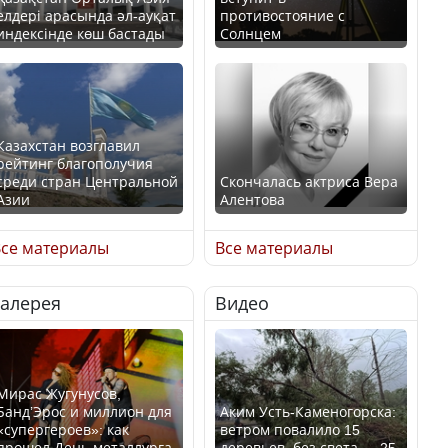
елдері арасында әл-ауқат
противостояние с
индексінде көш бастады
Солнцем
Казахстан возглавил
рейтинг благополучия
среди стран Центральной
Скончалась актриса Вера
Азии
Алентова
се материалы
Все материалы
Галерея
Видео
В РФ вынесен заочный
Будут ли представлены
приговор по уголовному
интересы регионов в
делу об убийстве Игоря
Курултае?
Талькова
Мирас Жугунусов,
Банд’Эрос и миллион для
Аким Усть-Каменогорска:
«супергероев»: как
ветром повалило 15
прошел День металлурга
деревьев, без света — 25