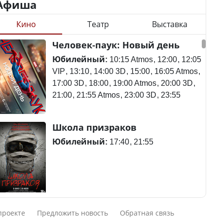
Афиша
Кино
Театр
Выставка
Министр объяснил,
Станет ли
Человек-паук: Новый день
почему казахстанские
метапневмовирус
товары могут стоить
эпидемией, рассказали в
Юбилейный:
10:15 Atmos
12:00
12:05
дороже импортных
ВОЗ
VIP
13:10
14:00 3D
15:00
16:05 Atmos
17:00 3D
18:00
19:00 Atmos
20:00 3D
21:00
21:55 Atmos
23:00 3D
23:55
Курултай – 2026: в списки
Пассажирский самолет
Школа призраков
избирателей по стране
потерпел крушение в
внесены 12 605 788
Южной Корее, погибли
Юбилейный:
17:40
21:55
человек
120 человек
В Казахстане в августе и
Авиакатастрофа близ
Смешарики сквозь вселенные
сентябре ожидается
Актау: Путин принес
проекте
Предложить новость
Обратная связь