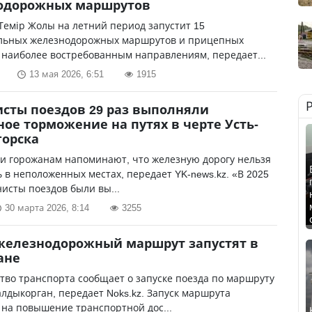
одорожных маршрутов
Темір Жолы на летний период запустит 15
льных железнодорожных маршрутов и прицепных
 наиболее востребованным направлениям, передает...
13 мая 2026, 6:51
1915
ты поездов 29 раз выполняли
ное торможение на путях в черте Усть-
горска
зи горожанам напоминают, что железную дорогу нельзя
 в неположенных местах, передает YK-news.kz. «В 2025
исты поездов были вы...
30 марта 2026, 8:14
3255
железнодорожный маршрут запустят в
ане
во транспорта сообщает о запуске поезда по маршруту
алдыкорган, передает Noks.kz. Запуск маршрута
на повышение транспортной дос...