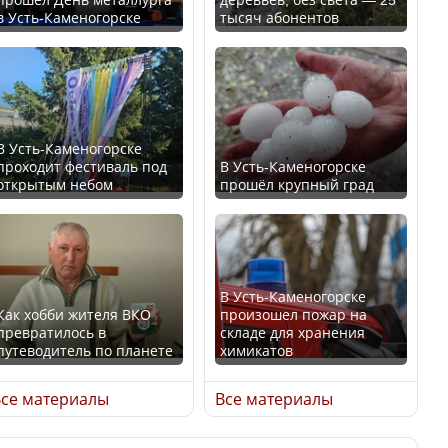
в Усть-Каменогорске
тысяч абонентов
Ең төменгі жалақы,
В России введены
алимент, экология: жеті
дополнительные
партия сайлаушылармен
ограничения для
нені талқылап жатыр?
казахстанских прав
В Усть-Каменогорске
проходит фестиваль под
В Усть-Каменогорске
Минимальная зарплата,
открытым небом
прошёл крупный град
алименты, экология — о
чем говорят с
Трамп официально
избирателями
вступил в должность
представители партий
президента США
В Усть-Каменогорске
Как хобби жителя ВКО
произошел пожар на
превратилось в
складе для хранения
путеводитель по планете
химикатов
Луну признали объектом
Министр рассказал, из
культурного наследия,
се материалы
Все материалы
чего делают колбасу в
находящегося под
Казахстане
угрозой исчезновения