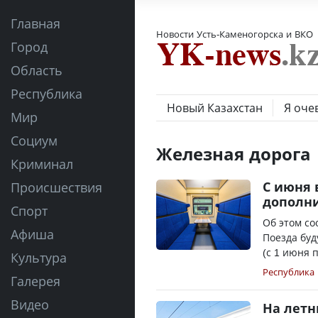
Главная
Новости Усть-Каменогорска и ВКО
Город
Область
Республика
Новый Казахстан
Я оче
Мир
Социум
Железная дорога
Криминал
С июня 
Происшествия
дополн
Спорт
Об этом со
Афиша
Поезда буд
(с 1 июня 
Культура
Республика
Галерея
Видео
На летн