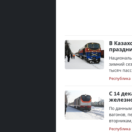
В Казах
праздн
Националь
зимний сез
тысяч пасс
Республика
С 14 де
железн
По данным 
вагонов, п
вторникам,
Республика