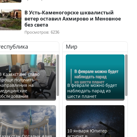
В Усть-Каменогорске шквалистый
ветер оставил Ахмирово и Меновное
без света
Просмотров: 6236
Республика
Мир
В Казахстане стало
проще получить
направления на
В феврале можно будет
медицинские
наблюдать парад из
обследования
шести планет
10 января Юпитер
Қазақстан Орталық Азия
вступит в