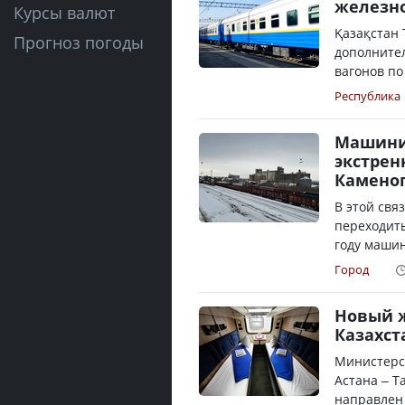
железн
Курсы валют
Қазақстан 
Прогноз погоды
дополните
вагонов по
Республика
Машинис
экстрен
Камено
В этой свя
переходить
году машин
Город
Новый 
Казахст
Министерст
Астана – Т
направлен 