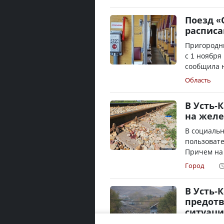
Поезд «
распис
Пригородны
с 1 ноября
сообщила н
Область
В Усть-
на желе
В социальн
пользовате
Причем на 
Город
В Усть-
предот
ситуац