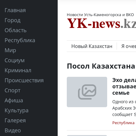
Главная
Новости Усть-Каменогорска и ВКО
Город
Область
Республика
Новый Казахстан
Я оче
Мир
Социум
Посол Казахстана
Криминал
Эхо дел
Происшествия
отзывае
Спорт
семье
Афиша
Одного из 
Арабских Э
Культура
сообщает S
Галерея
Республика
Видео