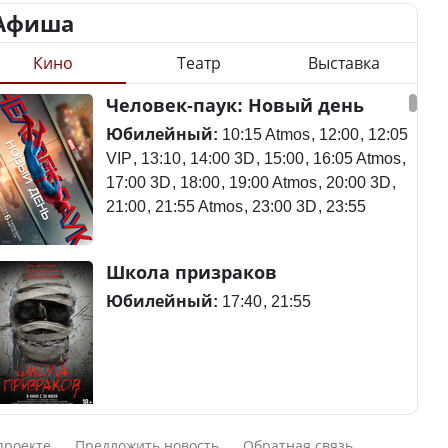
Афиша
Кино
Театр
Выставка
Станет ли
Человек-паук: Новый день
Қазақстан Орталық Азия
метапневмовирус
елдері арасында әл-ауқат
эпидемией, рассказали в
Юбилейный:
10:15 Atmos
12:00
12:05
индексінде көш бастады
ВОЗ
VIP
13:10
14:00 3D
15:00
16:05 Atmos
17:00 3D
18:00
19:00 Atmos
20:00 3D
21:00
21:55 Atmos
23:00 3D
23:55
Казахстан возглавил
Пассажирский самолет
Школа призраков
рейтинг благополучия
потерпел крушение в
среди стран Центральной
Южной Корее, погибли
Юбилейный:
17:40
21:55
Азии
120 человек
Авиакатастрофа близ
Смешарики сквозь вселенные
Будут ли представлены
Актау: Путин принес
проекте
Предложить новость
Обратная связь