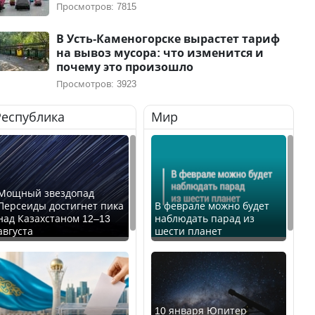
Просмотров: 7815
В Усть-Каменогорске вырастет тариф
на вывоз мусора: что изменится и
почему это произошло
Просмотров: 3923
Республика
Мир
Мощный звездопад
Персеиды достигнет пика
В феврале можно будет
над Казахстаном 12–13
наблюдать парад из
августа
шести планет
10 января Юпитер