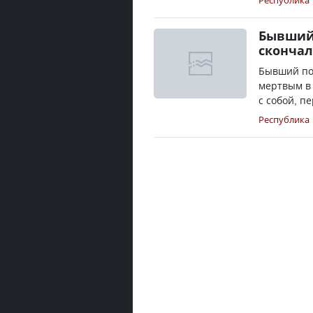
Республика
Бывший 
скончал
Бывший пос
мертвым в
с собой, пе
Республика