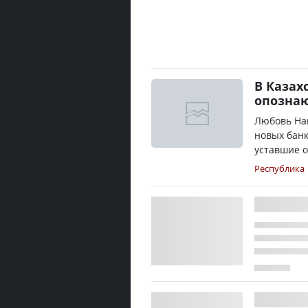
В Казах
опозна
Любовь На
новых банк
уставшие о
Республика