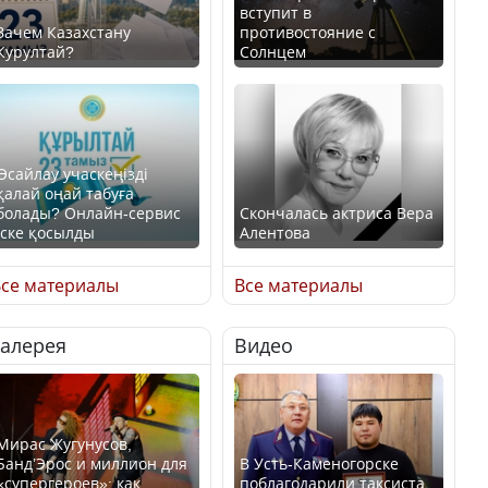
вступит в
Зачем Казахстану
противостояние с
Курултай?
Солнцем
Өсайлау учаскеңізді
қалай оңай табуға
болады? Онлайн-сервис
Скончалась актриса Вера
іске қосылды
Алентова
се материалы
Все материалы
Галерея
Видео
В РФ вынесен заочный
приговор по уголовному
Как легко найти свой
делу об убийстве Игоря
участок для голосования?
Талькова
Мирас Жугунусов,
Банд’Эрос и миллион для
В Усть-Каменогорске
«супергероев»: как
поблагодарили таксиста,