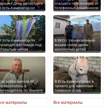
прошел День металлурга
спасшего пенсионерку от
в Усть-Каменогорске
телефонных мошенников
Минтруда назвало
В России введены
отрасли с самыми
дополнительные
высокими зарплатными
ограничения для
предложениями
казахстанских прав
В Усть-Каменогорске
В ВКО с телевизионной
проходит фестиваль под
вышки сняли двоих
открытым небом
малолетних детей
Искусственный интеллект
официально включили в
Трамп официально
школьную программу
вступил в должность
Казахстана
президента США
Как хобби жителя ВКО
В Усть-Каменогорске в
превратилось в
приюте для животных
В Казахстане стало
путеводитель по планете
появился ослик
проще получить
Луну признали объектом
направления на
культурного наследия,
се материалы
Все материалы
медицинские
находящегося под
обследования
угрозой исчезновения