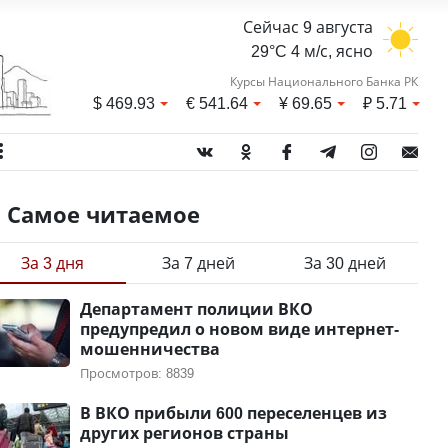
Сейчас 9 августа
29°C 4 м/с, ясно
Курсы Национального Банка РК
$
469.93
€
541.64
¥
69.65
₽
5.71
Самое читаемое
За 3 дня
За 7 дней
За 30 дней
Департамент полиции ВКО
предупредил о новом виде интернет-
мошенничества
Просмотров: 8839
В ВКО прибыли 600 переселенцев из
других регионов страны