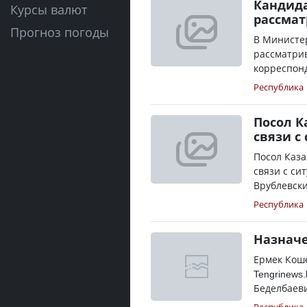
Кандида
Курсы валют
рассмат
Прогноз погоды
В Министер
рассматрив
корреспонд
Республика
Посол К
связи с
Посол Каза
связи с си
Врублевски
Республика
Назначе
Ермек Коше
Tengrinews
Беделбаев