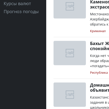
Каменог
Курсы валют
экстрас
Прогноз погоды
Местонахож
Азербайдж
обратись к
Криминал
Бахыт Ж
спокойн
Когда нет 
люди обращ
«погадать»
Республика
Домашни
объявит
Казахстан
задания в 
школьников