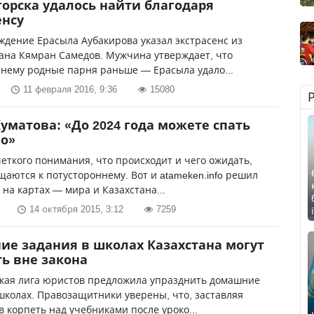
орска удалось найти благодаря
енсу
дение Ерасыла Аубакирова указал экстрасенс из
ана Кямран Самедов. Мужчина утверждает, что
 нему родные парня раньше — Ерасыла удало...
11 февраля 2016, 9:36
15080
уматова: «До 2024 года можете спать
о»
четкого понимания, что происходит и чего ожидать,
аются к потустороннему. Вот и atameken.info решил
 на картах — мира и Казахстана...
14 октября 2015, 3:12
7259
е задания в школах Казахстана могут
ь вне закона
ская лига юристов предложила упразднить домашние
школах. Правозащитники уверены, что, заставляя
 корпеть над учебниками после уроко...