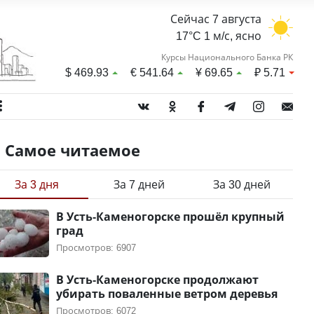
Сейчас 7 августа
17°C 1 м/с, ясно
Курсы Национального Банка РК
$
469.93
€
541.64
¥
69.65
₽
5.71
Самое читаемое
За 3 дня
За 7 дней
За 30 дней
В Усть-Каменогорске прошёл крупный
град
Просмотров: 6907
В Усть-Каменогорске продолжают
убирать поваленные ветром деревья
Просмотров: 6072