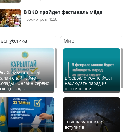
В ВКО пройдет фестиваль мёда
Просмотров: 4128
Республика
Мир
Өсайлау учаскеңізді
қалай оңай табуға
В феврале можно будет
болады? Онлайн-сервис
наблюдать парад из
іске қосылды
шести планет
10 января Юпитер
вступит в