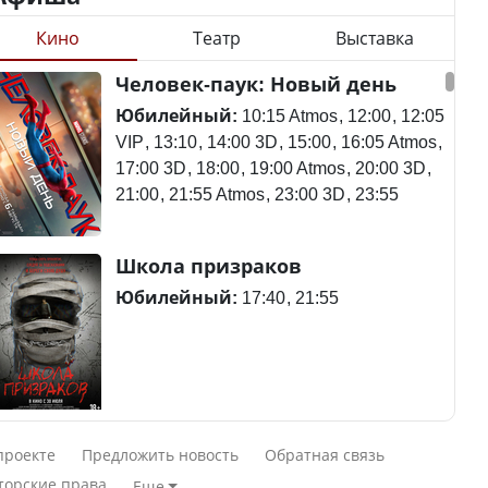
Кино
Театр
Выставка
Станет ли
Человек-паук: Новый день
Будут ли представлены
метапневмовирус
интересы регионов в
эпидемией, рассказали в
Юбилейный:
10:15 Atmos
12:00
12:05
Курултае?
ВОЗ
VIP
13:10
14:00 3D
15:00
16:05 Atmos
17:00 3D
18:00
19:00 Atmos
20:00 3D
21:00
21:55 Atmos
23:00 3D
23:55
Ең төменгі жалақы,
Пассажирский самолет
Школа призраков
алимент, экология: жеті
потерпел крушение в
партия сайлаушылармен
Южной Корее, погибли
Юбилейный:
17:40
21:55
нені талқылап жатыр?
120 человек
Минимальная зарплата,
алименты, экология — о
Авиакатастрофа близ
Смешарики сквозь вселенные
чем говорят с
Актау: Путин принес
проекте
Предложить новость
Обратная связь
избирателями
извинения президенту
Юбилейный:
10:00 VIP
11:45
15:30
торские права
Еще