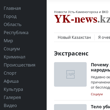
Главная
Новости Усть-Каменогорска и ВКО
Город
Область
Республика
Новый Казахстан
Я оче
Мир
Социум
Экстрасенс
Криминал
Почему 
Происшествия
народн
Спорт
Недавно о
Афиша
причинени
от бесплод
Культура
Социум
Галерея
Видео
Тело уб