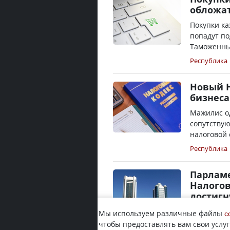
обложат
Покупки ка
попадут по
Таможенный
Республика
Новый Н
бизнеса
Мажилис о
сопутству
налоговой 
Республика
Парламе
Налогов
достигн
В Казахста
Мы используем различные файлы
c
кодекса в 
чтобы предоставлять вам свои услуг