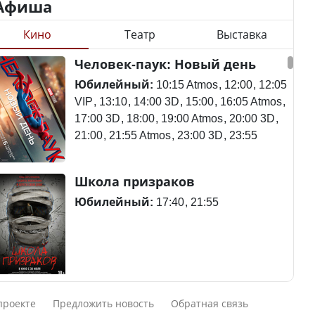
Афиша
Кино
Театр
Выставка
Минимальная зарплата,
алименты, экология — о
Станет ли
Человек-паук: Новый день
чем говорят с
метапневмовирус
избирателями
эпидемией, рассказали в
Юбилейный:
10:15 Atmos
12:00
12:05
представители партий
ВОЗ
VIP
13:10
14:00 3D
15:00
16:05 Atmos
17:00 3D
18:00
19:00 Atmos
20:00 3D
21:00
21:55 Atmos
23:00 3D
23:55
Пассажирский самолет
Школа призраков
Министр рассказал, из
потерпел крушение в
чего делают колбасу в
Южной Корее, погибли
Юбилейный:
17:40
21:55
Казахстане
120 человек
Министр объяснил,
Авиакатастрофа близ
Смешарики сквозь вселенные
почему казахстанские
Актау: Путин принес
проекте
Предложить новость
Обратная связь