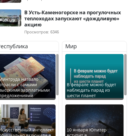
В Усть-Каменогорске на прогулочных
теплоходах запускают «дождливую»
акцию
Просмотров: 6346
Республика
Мир
Минтруда назвало
отрасли с самыми
В феврале можно будет
высокими зарплатными
наблюдать парад из
предложениями
шести планет
Искусственный интеллект
10 января Юпитер
официально включили в
вступит в