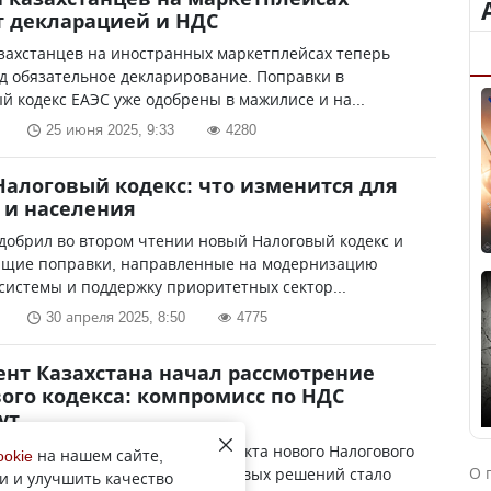
 декларацией и НДС
захстанцев на иностранных маркетплейсах теперь
д обязательное декларирование. Поправки в
 кодекс ЕАЭС уже одобрены в мажилисе и на...
25 июня 2025, 9:33
4280
алоговый кодекс: что изменится для
 и населения
добрил во втором чтении новый Налоговый кодекс и
ющие поправки, направленные на модернизацию
системы и поддержку приоритетных сектор...
30 апреля 2025, 8:50
4775
нт Казахстана начал рассмотрение
ого кодекса: компромисс по НДС
ут
не началось рассмотрение проекта нового Налогового
ookie
на нашем сайте,
О 
первом чтении. Одним из ключевых решений стало
и и улучшить качество