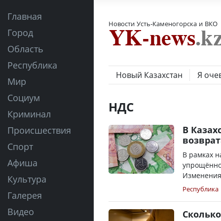
Главная
Новости Усть-Каменогорска и ВКО
Город
Область
Республика
Новый Казахстан
Я оче
Мир
Социум
НДС
Криминал
В Каза
Происшествия
возврат
Спорт
В рамках 
Афиша
упрощённог
Изменения
Культура
Республика
Галерея
Видео
Сколько