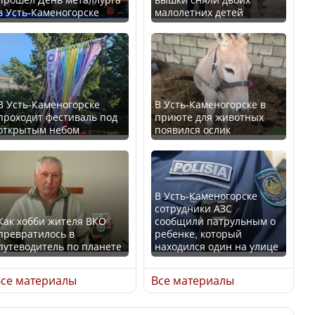
в Усть-Каменогорске
малолетних детей
Казахстан возглавил
В России введены
рейтинг благополучия
дополнительные
среди стран Центральной
ограничения для
Азии
казахстанских прав
В Усть-Каменогорске
В Усть-Каменогорске в
проходит фестиваль под
приюте для животных
открытым небом
появился ослик
Будут ли представлены
Трамп официально
интересы регионов в
вступил в должность
Курултае?
президента США
В Усть-Каменогорске
сотрудники АЗС
Как хобби жителя ВКО
сообщили патрульным о
превратилось в
ребенке, который
путеводитель по планете
находился один на улице
Ең төменгі жалақы,
Луну признали объектом
алимент, экология: жеті
культурного наследия,
се материалы
Все материалы
партия сайлаушылармен
находящегося под
нені талқылап жатыр?
угрозой исчезновения