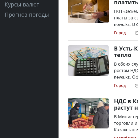
платить
Курсы валют
ГКП «Өске
Прогноз погоды
платы за с
news.kz. В
Город
В Усть-
тепло
В обоих сл
ростом НДС
news.kz. О
Город
НДС в К
растут 
В Министе
торговли и
Казахстане