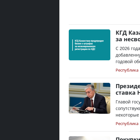
КГД Каз
за несв
С 2026 год
добавленн
годовой об
Республика
Президе
ставка 
Главой гос
сопутству
некоторые 
Республика
Покупки