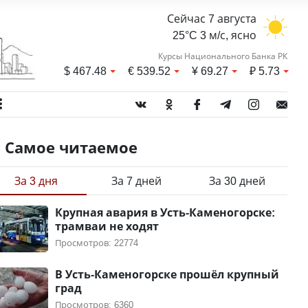
Сейчас 7 августа
25°C 3 м/с, ясно
Курсы Национального Банка РК
$
467.48
€
539.52
¥
69.27
₽
5.73
Самое читаемое
За 3 дня
За 7 дней
За 30 дней
Крупная авария в Усть-Каменогорске:
трамваи не ходят
Просмотров: 22774
В Усть-Каменогорске прошёл крупный
град
Просмотров: 6360