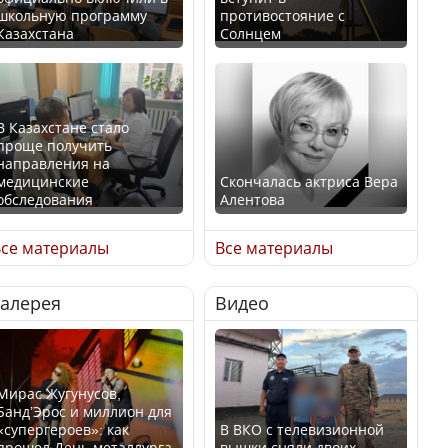
школьную программу
противостояние с
Казахстана
Солнцем
В Казахстане стало
проще получить
направления на
медицинские
Скончалась актриса Вера
обследования
Алентова
се материалы
Все материалы
Галерея
Видео
В РФ вынесен заочный
Қазақстан Орталық Азия
приговор по уголовному
елдері арасында әл-ауқат
делу об убийстве Игоря
индексінде көш бастады
Талькова
Мирас Жугунусов,
Банд’Эрос и миллион для
«супергероев»: как
В ВКО с телевизионной
прошел День металлурга
вышки сняли двоих