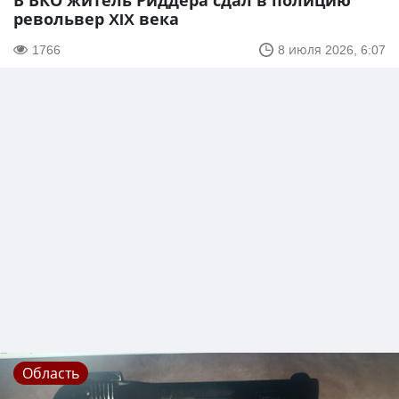
В ВКО житель Риддера сдал в полицию
револьвер XIX века
1766
8 июля 2026, 6:07
Область