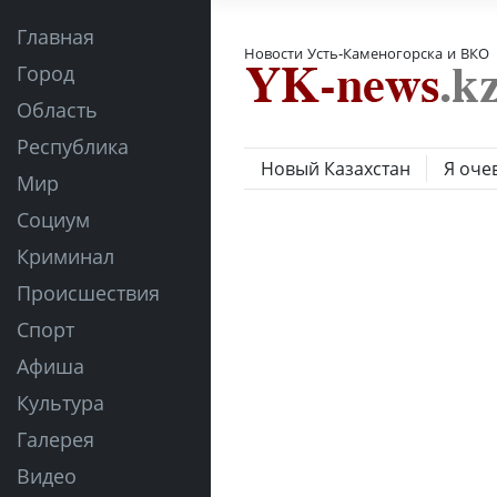
Главная
Новости Усть-Каменогорска и ВКО
Город
Область
Республика
Новый Казахстан
Я оче
Мир
Социум
Криминал
Происшествия
Спорт
Афиша
Культура
Галерея
Видео