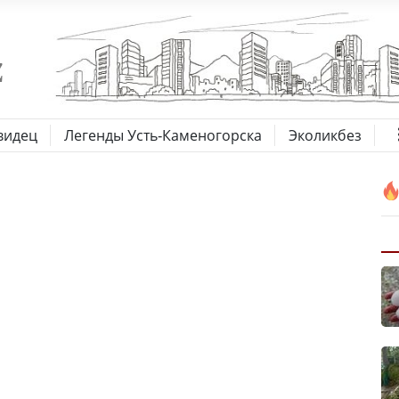
видец
Легенды Усть-Каменогорска
Эколикбез