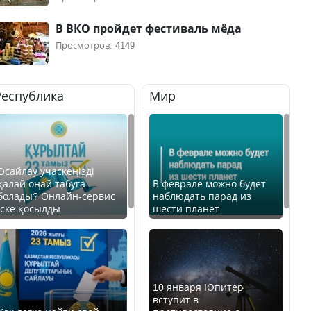
В ВКО пройдет фестиваль мёда
Просмотров: 4149
Республика
Мир
Өсайлау учаскеңізді
қалай оңай табуға
В феврале можно будет
болады? Онлайн-сервис
наблюдать парад из
іске қосылды
шести планет
10 января Юпитер
вступит в