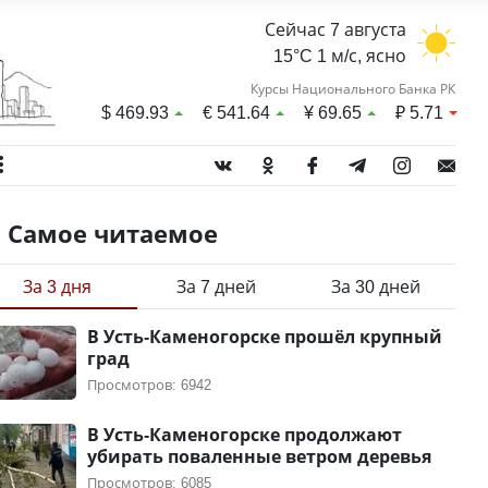
Сейчас 7 августа
15°C 1 м/с, ясно
Курсы Национального Банка РК
$
469.93
€
541.64
¥
69.65
₽
5.71
Самое читаемое
За 3 дня
За 7 дней
За 30 дней
В Усть-Каменогорске прошёл крупный
град
Просмотров: 6942
В Усть-Каменогорске продолжают
убирать поваленные ветром деревья
Просмотров: 6085