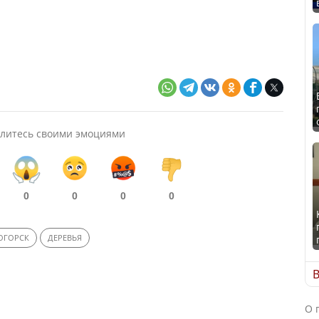
литесь своими эмоциями
0
0
0
0
ОГОРСК
ДЕРЕВЬЯ
В
О 