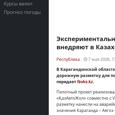
Курсы валют
Прогноз погоды
Экспериментальн
внедряют в Казах
Республика
7 мая 2026, 7
В Карагандинской област
дорожную разметку для п
передает
Noks.kz
.
Пилотный проект реализова
«ҚазАвтоЖол» совместно с 
разметку нанесли на аварий
значения Караганда – Аягоз 