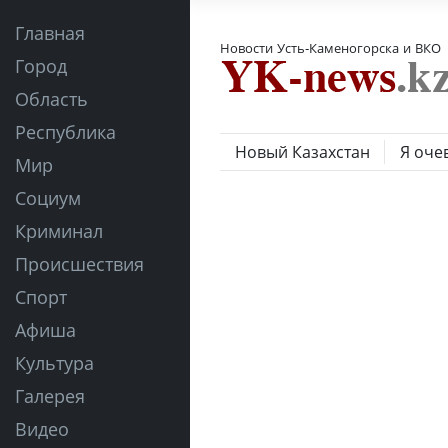
Главная
Новости Усть-Каменогорска и ВКО
Город
Область
Республика
Новый Казахстан
Я оче
Мир
Социум
Криминал
Происшествия
Спорт
Афиша
Культура
Галерея
Видео