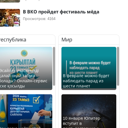
В ВКО пройдет фестиваль мёда
Просмотров: 4164
Республика
Мир
Өсайлау учаскеңізді
қалай оңай табуға
В феврале можно будет
болады? Онлайн-сервис
наблюдать парад из
іске қосылды
шести планет
10 января Юпитер
вступит в