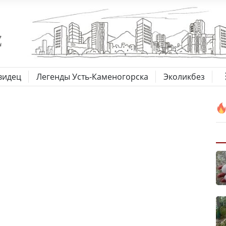
видец
Легенды Усть-Каменогорска
Эколикбез