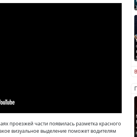
В
раях проезжей части появилась разметка красного
 такое визуальное выделение поможет водителям