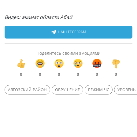
Видео: акимат области Абай
НАШ ТЕЛЕГРАМ
Поделитесь своими эмоциями
0
0
0
0
0
0
АЯГОЗСКИЙ РАЙОН
ОБРУШЕНИЕ
РЕЖИМ ЧС
УРОВЕНЬ