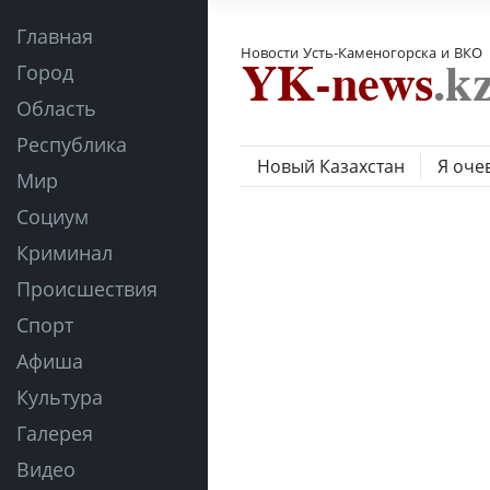
Главная
Новости Усть-Каменогорска и ВКО
Город
Область
Республика
Новый Казахстан
Я оче
Мир
Социум
Криминал
Происшествия
Спорт
Афиша
Культура
Галерея
Видео