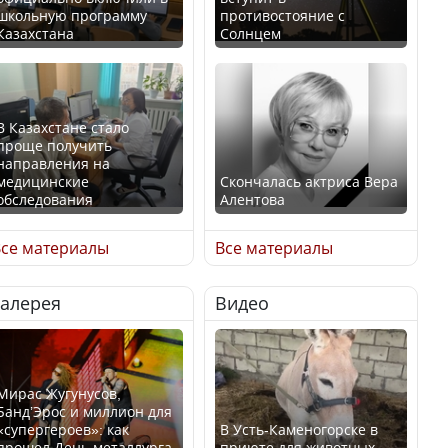
школьную программу
противостояние с
Казахстана
Солнцем
В Казахстане стало
проще получить
направления на
медицинские
Скончалась актриса Вера
обследования
Алентова
се материалы
Все материалы
Галерея
Видео
В РФ вынесен заочный
Қазақстан Орталық Азия
приговор по уголовному
елдері арасында әл-ауқат
делу об убийстве Игоря
индексінде көш бастады
Талькова
Мирас Жугунусов,
Банд’Эрос и миллион для
«супергероев»: как
В Усть-Каменогорске в
прошел День металлурга
приюте для животных