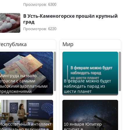
Просмотров: 6300
В Усть-Каменогорске прошёл крупный
град
Просмотров: 6220
Республика
Мир
Минтруда назвало
отрасли с самыми
В феврале можно будет
высокими зарплатными
наблюдать парад из
предложениями
шести планет
Искусственный интеллект
10 января Юпитер
официально включили в
вступит в