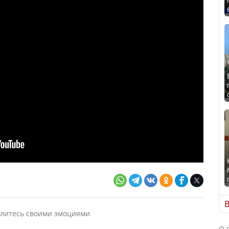
В
литесь своими эмоциями
О 