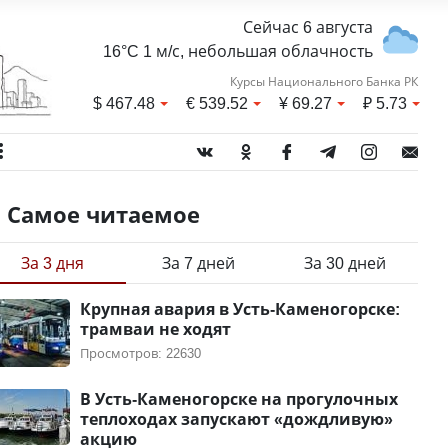
Сейчас 6 августа
16°C 1 м/с, небольшая облачность
Курсы Национального Банка РК
$
467.48
€
539.52
¥
69.27
₽
5.73
Самое читаемое
За 3 дня
За 7 дней
За 30 дней
Крупная авария в Усть-Каменогорске:
трамваи не ходят
Просмотров: 22630
В Усть-Каменогорске на прогулочных
теплоходах запускают «дождливую»
акцию