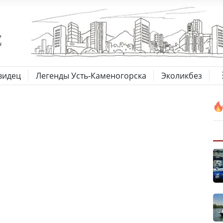
видец
Легенды Усть-Каменогорска
Эколикбез