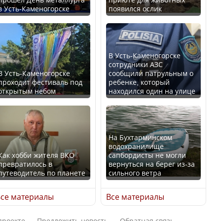
в Усть-Каменогорске
появился ослик
Казахстан возглавил
В России введены
рейтинг благополучия
дополнительные
среди стран Центральной
ограничения для
Азии
казахстанских прав
В Усть-Каменогорске
сотрудники АЗС
В Усть-Каменогорске
сообщили патрульным о
проходит фестиваль под
ребенке, который
открытым небом
находился один на улице
Будут ли представлены
Трамп официально
интересы регионов в
вступил в должность
Курултае?
президента США
На Бухтарминском
водохранилище
Как хобби жителя ВКО
сапбордисты не могли
превратилось в
вернуться на берег из-за
путеводитель по планете
сильного ветра
Ең төменгі жалақы,
Луну признали объектом
алимент, экология: жеті
культурного наследия,
се материалы
Все материалы
партия сайлаушылармен
находящегося под
нені талқылап жатыр?
угрозой исчезновения
проекте
Предложить новость
Обратная связь