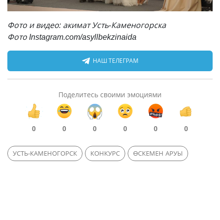
Фото и видео: акимат Усть-Каменогорска
Фото Instagram.com/asyllbekzinaida
НАШ ТЕЛЕГРАМ
Поделитесь своими эмоциями
0
0
0
0
0
0
УСТЬ-КАМЕНОГОРСК
КОНКУРС
ӨСКЕМЕН АРУЫ