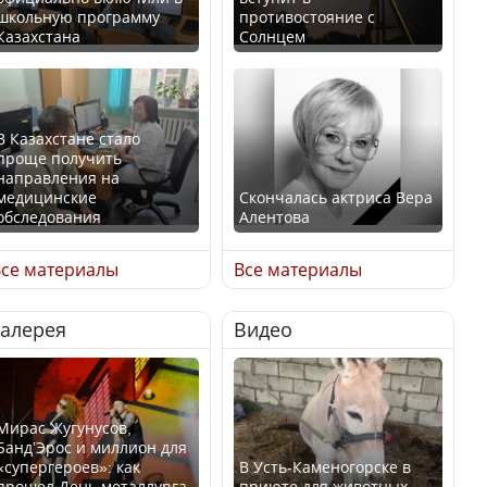
школьную программу
противостояние с
Казахстана
Солнцем
В Казахстане стало
проще получить
направления на
медицинские
Скончалась актриса Вера
обследования
Алентова
се материалы
Все материалы
Галерея
Видео
В РФ вынесен заочный
Қазақстан Орталық Азия
приговор по уголовному
елдері арасында әл-ауқат
делу об убийстве Игоря
индексінде көш бастады
Талькова
Мирас Жугунусов,
Банд’Эрос и миллион для
«супергероев»: как
В Усть-Каменогорске в
прошел День металлурга
приюте для животных