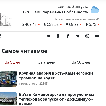
Сейчас 6 августа
17°C 1 м/с, переменная облачность
Курсы Национального Банка РК
$
467.48
€
539.52
¥
69.27
₽
5.73
Самое читаемое
За 3 дня
За 7 дней
За 30 дней
Крупная авария в Усть-Каменогорске:
трамваи не ходят
Просмотров: 22545
В Усть-Каменогорске на прогулочных
теплоходах запускают «дождливую»
акцию