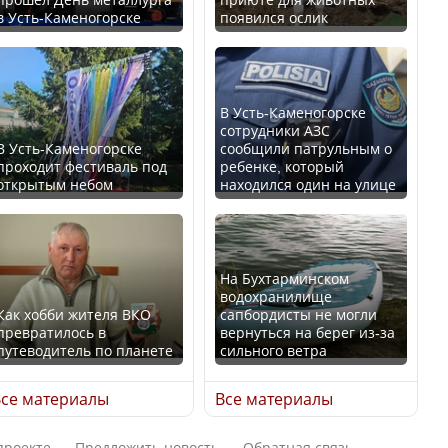
в Усть-Каменогорске
появился ослик
Казахстан возглавил
В России введены
рейтинг благополучия
дополнительные
среди стран Центральной
ограничения для
Азии
казахстанских прав
В Усть-Каменогорске
сотрудники АЗС
В Усть-Каменогорске
сообщили патрульным о
проходит фестиваль под
ребенке, который
открытым небом
находился один на улице
Будут ли представлены
Трамп официально
интересы регионов в
вступил в должность
Курултае?
президента США
На Бухтарминском
водохранилище
Как хобби жителя ВКО
сапбордисты не могли
превратилось в
вернуться на берег из-за
путеводитель по планете
сильного ветра
Ең төменгі жалақы,
Луну признали объектом
алимент, экология: жеті
культурного наследия,
се материалы
Все материалы
партия сайлаушылармен
находящегося под
нені талқылап жатыр?
угрозой исчезновения
проекте
Предложить новость
Обратная связь