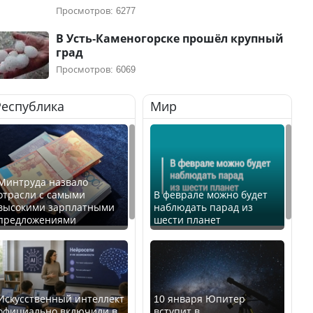
Просмотров: 6277
В Усть-Каменогорске прошёл крупный
град
Просмотров: 6069
Республика
Мир
Минтруда назвало
отрасли с самыми
В феврале можно будет
высокими зарплатными
наблюдать парад из
предложениями
шести планет
Искусственный интеллект
10 января Юпитер
официально включили в
вступит в