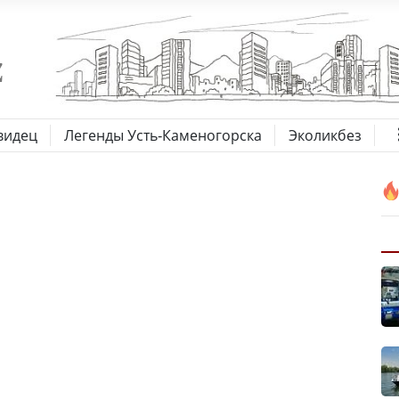
видец
Легенды Усть-Каменогорска
Эколикбез