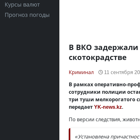
Курсы валют
Прогноз погоды
В ВКО задержали
скотокрадстве
Криминал
11 сентября 20
В рамках оперативно-про
сотрудники полиции оста
три туши мелкорогатого с
передает
YK-news.kz
.
По версии следствия, живо
«Установлена причастнос