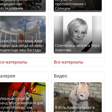
медицинские
противостояние с
обследования
Солнцем
Қазақстан Орталық Азия
елдері арасында әл-ауқат
Скончалась актриса Вера
индексінде көш бастады
Алентова
се материалы
Все материалы
Галерея
Видео
Казахстан возглавил
В РФ вынесен заочный
рейтинг благополучия
приговор по уголовному
среди стран Центральной
делу об убийстве Игоря
Азии
Талькова
Мирас Жугунусов,
Банд’Эрос и миллион для
«супергероев»: как
В Усть-Каменогорске в
прошел День металлурга
приюте для животных