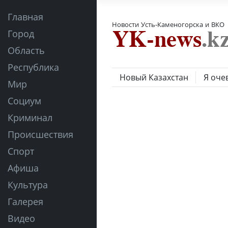
Главная
Новости Усть-Каменогорска и ВКО
Город
Область
Республика
Новый Казахстан
Я оче
Мир
Социум
Криминал
Происшествия
Спорт
Афиша
Культура
Галерея
Видео