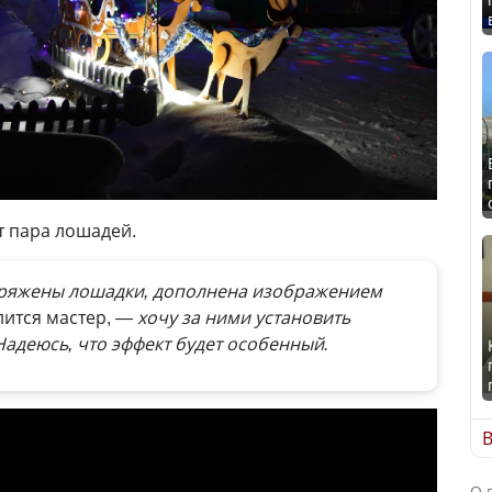
 пара лошадей.
пряжены лошадки, дополнена изображением
лится мастер,
— хочу за ними установить
адеюсь, что эффект будет особенный.
В
О 