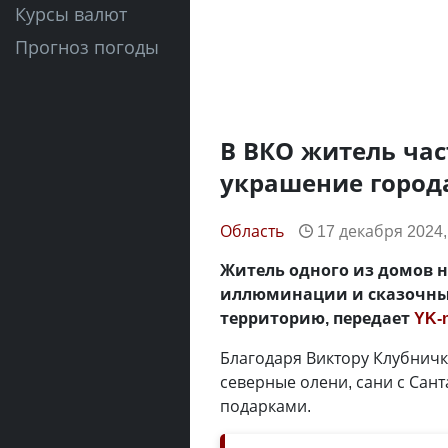
Курсы валют
Прогноз погоды
В ВКО житель час
украшение города
Область
17 декабря 2024,
Житель одного из домов 
иллюминации и сказочны
территорию, передает
YK-
Благодаря Виктору Клубничк
северные олени, сани с Сан
подарками.