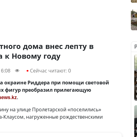
тного дома внес лепту в
 к Новому году
 6:08
Сейчас читают:
0
на окраине Риддера при помощи световой
х фигур преобразил прилегающую
news.kz
.
ину на улице Пролетарской «поселились»
та-Клаусом, нагруженные рождественскими