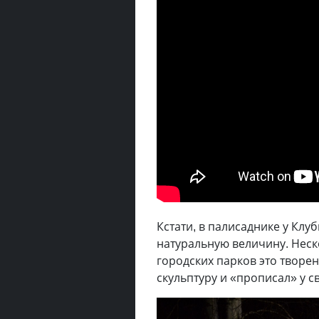
Кстати, в палисаднике у Клу
натуральную величину. Неск
городских парков это творен
скульптуру и «прописал» у с