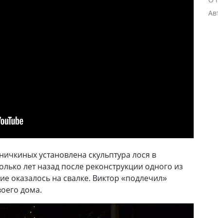
Ав
бничкиных установлена скульптура лося в
олько лет назад после реконструкции одного из
ие оказалось на свалке. Виктор «подлечил»
воего дома.