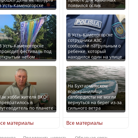
в Усть-Каменогорске
появился ослик
В России введены
Будут ли представлены
дополнительные
интересы регионов в
ограничения для
Курултае?
казахстанских прав
В Усть-Каменогорске
сотрудники АЗС
В Усть-Каменогорске
сообщили патрульным о
проходит фестиваль под
ребенке, который
открытым небом
находился один на улице
Ең төменгі жалақы,
алимент, экология: жеті
Трамп официально
партия сайлаушылармен
вступил в должность
нені талқылап жатыр?
президента США
На Бухтарминском
водохранилище
Как хобби жителя ВКО
сапбордисты не могли
превратилось в
вернуться на берег из-за
Минимальная зарплата,
путеводитель по планете
сильного ветра
алименты, экология — о
Луну признали объектом
чем говорят с
культурного наследия,
се материалы
Все материалы
избирателями
находящегося под
представители партий
угрозой исчезновения
проекте
Предложить новость
Обратная связь