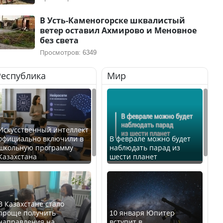
В Усть-Каменогорске шквалистый
ветер оставил Ахмирово и Меновное
без света
Просмотров: 6349
Республика
Мир
Искусственный интеллект
официально включили в
В феврале можно будет
школьную программу
наблюдать парад из
Казахстана
шести планет
В Казахстане стало
проще получить
10 января Юпитер
направления на
вступит в