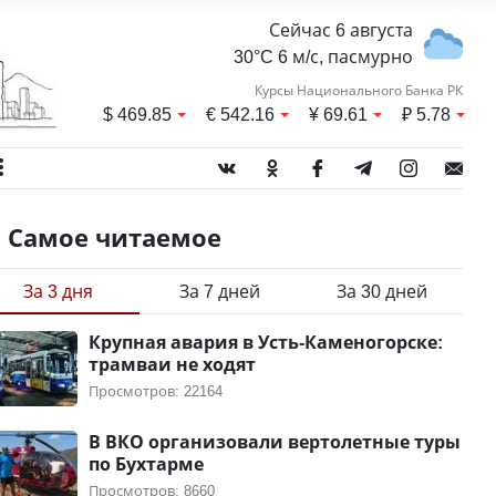
Сейчас 6 августа
30°C 6 м/с, пасмурно
Курсы Национального Банка РК
$
469.85
€
542.16
¥
69.61
₽
5.78
Самое читаемое
За 3 дня
За 7 дней
За 30 дней
Крупная авария в Усть-Каменогорске:
трамваи не ходят
Просмотров: 22164
В ВКО организовали вертолетные туры
по Бухтарме
Просмотров: 8660