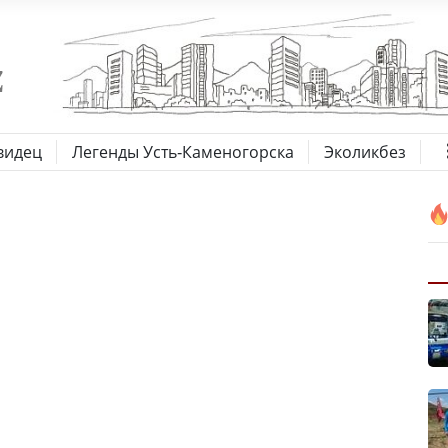
видец
Легенды Усть-Каменогорска
Эколикбез