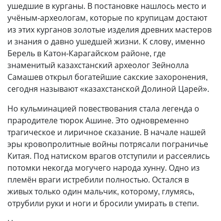
ушедшие в курганы. В постановке нашлось место и
учёным-археологам, которые по крупицам достают
из этих курганов золотые изделия древних мастеров
и знания о давно ушедшей жизни. К слову, именно
Берель в Катон-Карагайском районе, где
знаменитый казахстанский археолог Зейнолла
Самашев открыл богатейшие сакские захоронения,
сегодня называют «казахстанской Долиной Царей».
Но кульминацией повествования стала легенда о
прародителе тюрок Ашине. Это одновременно
трагическое и лиричное сказание. В начале нашей
эры кровопролитные войны потрясали пограничье
Китая. Под натиском врагов отступили и рассеялись
потомки некогда могучего народа хунну. Одно из
племён враги истребили полностью. Остался в
живых только один мальчик, которому, глумясь,
отрубили руки и ноги и бросили умирать в степи.