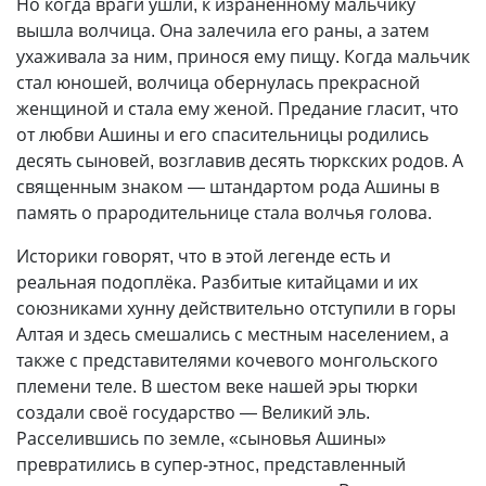
Но когда враги ушли, к израненному мальчику
вышла волчица. Она залечила его раны, а затем
ухаживала за ним, принося ему пищу. Когда мальчик
стал юношей, волчица обернулась прекрасной
женщиной и стала ему женой. Предание гласит, что
от любви Ашины и его спасительницы родились
десять сыновей, возглавив десять тюркских родов. А
священным знаком — штандартом рода Ашины в
память о прародительнице стала волчья голова.
Историки говорят, что в этой легенде есть и
реальная подоплёка. Разбитые китайцами и их
союзниками хунну действительно отступили в горы
Алтая и здесь смешались с местным населением, а
также с представителями кочевого монгольского
племени теле. В шестом веке нашей эры тюрки
создали своё государство — Великий эль.
Расселившись по земле, «сыновья Ашины»
превратились в супер-этнос, представленный