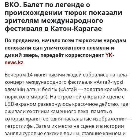
ВКО. Балет по легенде о
происхождении тюрок показали
зрителям международного
фестиваля в Катон-Карагае
По преданию, начало всем тюркским народам
положили сын уничтоженного племени и
дикий зверь, передаёт корреспондент
YK-
news.kz
.
Вечером 14 июня тысячи людей собрались на гала-
концерт международного фестиваля «Алтай-түркі
әлемінің алтын бесігі» («Алтай — золотая колыбель
тюркского мира»). На огромной открытой сцене с
LED-экраном развернулось красочное действо, где
оживали охотники каменного века, память о
которых хранят сегодня наскальные изображения —
петроглифы. Затем их место на сцене и в истории
заняли суровые сакские воины, ставшие камнем и