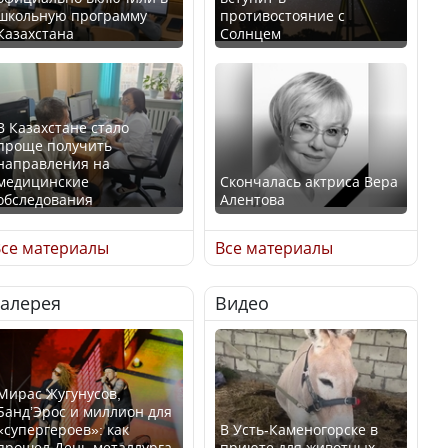
школьную программу
противостояние с
Казахстана
Солнцем
В Казахстане стало
проще получить
направления на
медицинские
Скончалась актриса Вера
обследования
Алентова
се материалы
Все материалы
Галерея
Видео
В РФ вынесен заочный
Қазақстан Орталық Азия
приговор по уголовному
елдері арасында әл-ауқат
делу об убийстве Игоря
индексінде көш бастады
Талькова
Мирас Жугунусов,
Банд’Эрос и миллион для
«супергероев»: как
В Усть-Каменогорске в
прошел День металлурга
приюте для животных