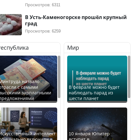
Просмотров: 6311
В Усть-Каменогорске прошёл крупный
град
Просмотров: 6259
Республика
Мир
Минтруда назвало
отрасли с самыми
В феврале можно будет
высокими зарплатными
наблюдать парад из
предложениями
шести планет
Искусственный интеллект
10 января Юпитер
официально включили в
вступит в