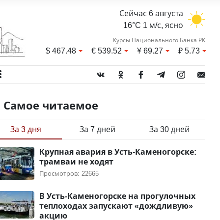
Сейчас 6 августа
16°C 1 м/с, ясно
Курсы Национального Банка РК
$
467.48
€
539.52
¥
69.27
₽
5.73
Самое читаемое
За 3 дня
За 7 дней
За 30 дней
Крупная авария в Усть-Каменогорске:
трамваи не ходят
Просмотров: 22665
В Усть-Каменогорске на прогулочных
теплоходах запускают «дождливую»
акцию