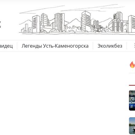
видец
Легенды Усть-Каменогорска
Эколикбез