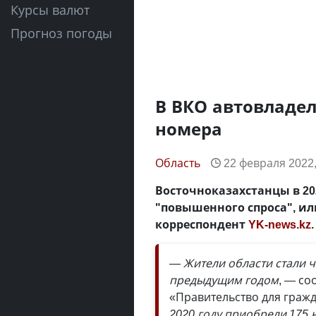
Курсы валют
Прогноз погоды
В ВКО автовладел
номера
Область
22 февраля 2022,
Восточноказахстанцы в 20
"повышенного спроса", или
корреспондент
YK-news.kz
.
— Жители области стали ч
предыдущим годом
, — со
«Правительство для граж
2020 году приобрели 175 