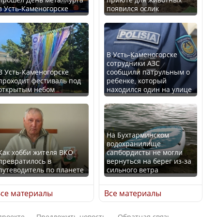
в Усть-Каменогорске
появился ослик
Казахстан возглавил
В России введены
рейтинг благополучия
дополнительные
среди стран Центральной
ограничения для
Азии
казахстанских прав
В Усть-Каменогорске
сотрудники АЗС
В Усть-Каменогорске
сообщили патрульным о
проходит фестиваль под
ребенке, который
открытым небом
находился один на улице
Будут ли представлены
Трамп официально
интересы регионов в
вступил в должность
Курултае?
президента США
На Бухтарминском
водохранилище
Как хобби жителя ВКО
сапбордисты не могли
превратилось в
вернуться на берег из-за
путеводитель по планете
сильного ветра
Ең төменгі жалақы,
Луну признали объектом
алимент, экология: жеті
культурного наследия,
се материалы
Все материалы
партия сайлаушылармен
находящегося под
нені талқылап жатыр?
угрозой исчезновения
проекте
Предложить новость
Обратная связь