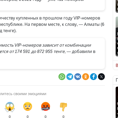
ичеству купленных в прошлом году VIP-номеров
еспублике. На первом месте, к слову, — Алматы (6
 тенге).
оимость VIP-номеров зависит от комбинации
тся от 174 591 до 872 955 тенге
, — добавили в
В
литесь своими эмоциями
0
0
0
0