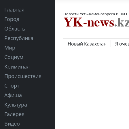
Главная
Новости Усть-Каменогорска и ВКО
Город
Область
Республика
Новый Казахстан
Я оче
Мир
Социум
Криминал
Происшествия
Спорт
Афиша
Культура
Галерея
Видео