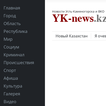
Главная
Новости Усть-Каменогорска и ВКО
Город
Область
Республика
Новый Казахстан
Я оче
Мир
Социум
Криминал
Происшествия
Спорт
Афиша
Культура
Галерея
Видео