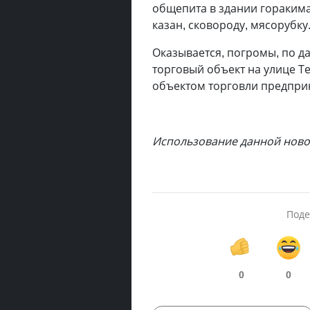
общепита в здании горакима
казан, сковороду, мясорубку
Оказывается, погромы, по д
торговый объект на улице Те
объектом торговли предприн
Использование данной новос
Поде
0
0