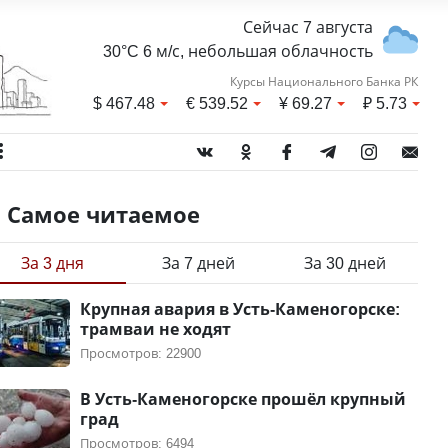
Сейчас 7 августа
30°C 6 м/с, небольшая облачность
Курсы Национального Банка РК
$
467.48
€
539.52
¥
69.27
₽
5.73
Самое читаемое
За 3 дня
За 7 дней
За 30 дней
Крупная авария в Усть-Каменогорске:
трамваи не ходят
Просмотров: 22900
В Усть-Каменогорске прошёл крупный
град
Просмотров: 6494