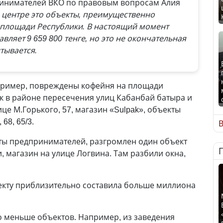
ринимателей ВКО по правовым вопросам Алия
 центре это объекты, преимущественно
площади Республики. В настоящий момент
ляет 9 659 800 тенге, но это не окончательная
тывается.
апример, повреждены кофейня на площади
к в районе пересечения улиц Кабанбай батыра и
ице М.Горького, 57, магазин «Sulpak», объекты
68, 65/3.
В
ты предпринимателей, разгромлен один объект
и, магазин на улице Логвина. Там разбили окна,
екту приблизительно составила больше миллиона
о меньше объектов. Например, из заведения