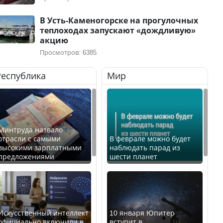
В Усть-Каменогорске на прогулочных
теплоходах запускают «дождливую»
акцию
Просмотров: 6385
Республика
Мир
Минтруда назвало
отрасли с самыми
В феврале можно будет
высокими зарплатными
наблюдать парад из
предложениями
шести планет
Искусственный интеллект
10 января Юпитер
официально включили в
вступит в