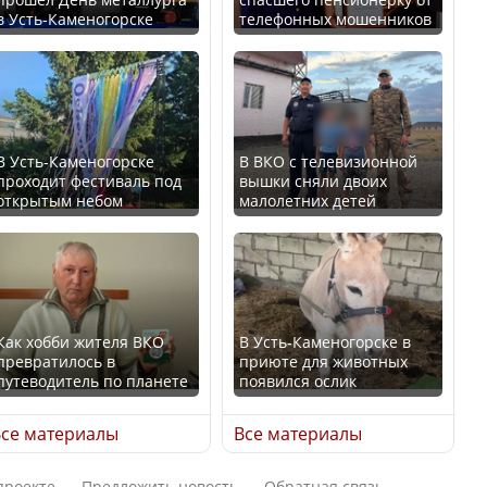
в Усть-Каменогорске
телефонных мошенников
Казахстан возглавил
В России введены
рейтинг благополучия
дополнительные
среди стран Центральной
ограничения для
Азии
казахстанских прав
В Усть-Каменогорске
В ВКО с телевизионной
проходит фестиваль под
вышки сняли двоих
открытым небом
малолетних детей
Будут ли представлены
Трамп официально
интересы регионов в
вступил в должность
Курултае?
президента США
Как хобби жителя ВКО
В Усть-Каменогорске в
превратилось в
приюте для животных
путеводитель по планете
появился ослик
Ең төменгі жалақы,
Луну признали объектом
алимент, экология: жеті
культурного наследия,
се материалы
Все материалы
партия сайлаушылармен
находящегося под
нені талқылап жатыр?
угрозой исчезновения
проекте
Предложить новость
Обратная связь