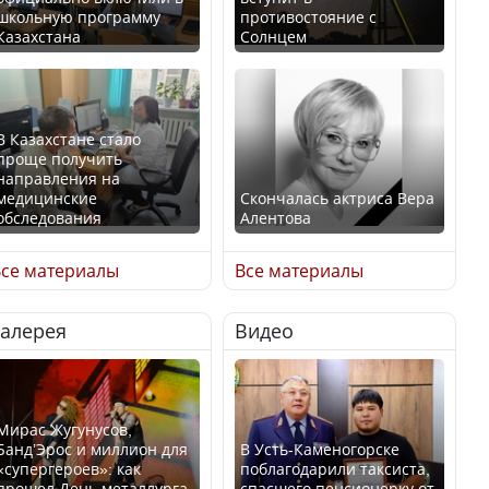
школьную программу
противостояние с
Казахстана
Солнцем
В Казахстане стало
проще получить
направления на
медицинские
Скончалась актриса Вера
обследования
Алентова
се материалы
Все материалы
Галерея
Видео
В РФ вынесен заочный
Қазақстан Орталық Азия
приговор по уголовному
елдері арасында әл-ауқат
делу об убийстве Игоря
индексінде көш бастады
Талькова
Мирас Жугунусов,
Банд’Эрос и миллион для
В Усть-Каменогорске
«супергероев»: как
поблагодарили таксиста,
прошел День металлурга
спасшего пенсионерку от