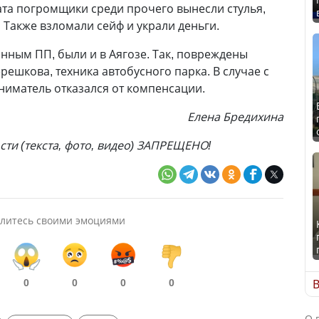
та погромщики среди прочего вынесли стулья,
. Также взломали сейф и украли деньги.
анным ПП, были и в Аягозе. Так, повреждены
решкова, техника автобусного парка. В случае с
иматель отказался от компенсации.
Елена Бредихина
ти (текста, фото, видео) ЗАПРЕЩЕНО!
литесь своими эмоциями
0
0
0
0
В
О 