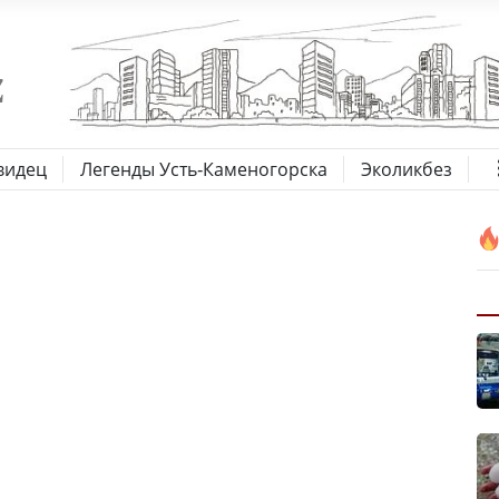
видец
Легенды Усть-Каменогорска
Эколикбез