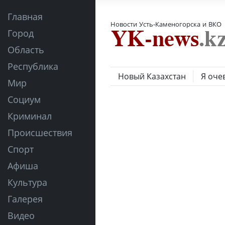
Главная
Новости Усть-Каменогорска и ВКО
Город
Область
Республика
Новый Казахстан
Я оче
Мир
Социум
Криминал
Происшествия
Спорт
Афиша
Культура
Галерея
Видео