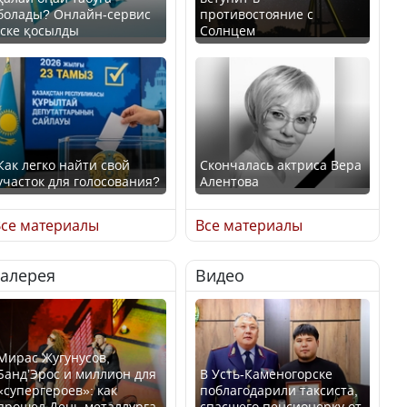
болады? Онлайн-сервис
противостояние с
іске қосылды
Солнцем
Как легко найти свой
Скончалась актриса Вера
участок для голосования?
Алентова
се материалы
Все материалы
Галерея
Видео
Минтруда назвало
В РФ вынесен заочный
отрасли с самыми
приговор по уголовному
высокими зарплатными
делу об убийстве Игоря
предложениями
Талькова
Мирас Жугунусов,
Банд’Эрос и миллион для
В Усть-Каменогорске
«супергероев»: как
поблагодарили таксиста,
прошел День металлурга
спасшего пенсионерку от