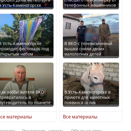
в Усть-Каменогорске
телефонных мошенников
Искусственный интеллект
В России введены
официально включили в
дополнительные
школьную программу
ограничения для
Казахстана
казахстанских прав
В Усть-Каменогорске
В ВКО с телевизионной
проходит фестиваль под
вышки сняли двоих
В Казахстане стало
открытым небом
малолетних детей
проще получить
направления на
Трамп официально
медицинские
вступил в должность
обследования
президента США
Как хобби жителя ВКО
В Усть-Каменогорске в
превратилось в
приюте для животных
путеводитель по планете
появился ослик
Луну признали объектом
Қазақстан Орталық Азия
культурного наследия,
се материалы
Все материалы
елдері арасында әл-ауқат
находящегося под
индексінде көш бастады
угрозой исчезновения
проекте
Предложить новость
Обратная связь