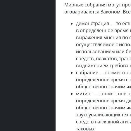
Мирные собрания могут пров
оговариваются Законом. Всег
демонстрация — то ест
в определенное время 
выражения мнения по 
осуществляемое с испо
использованием или бе
средств, плакатов, тра
выдвижением требовани
собрание — совместное
определенное время с 
общественно значимых
митинг — совместное п
определенное время д
общественно значимым
звуко­усиливающих техн
средств наглядной агит
таковых;