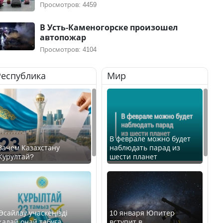
Просмотров: 4459
В Усть-Каменогорске произошел
автопожар
Просмотров: 4104
Республика
Мир
В феврале можно будет
Зачем Казахстану
наблюдать парад из
Курултай?
шести планет
Өсайлау учаскеңізді
10 января Юпитер
қалай оңай табуға
вступит в