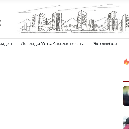
видец
Легенды Усть-Каменогорска
Эколикбез