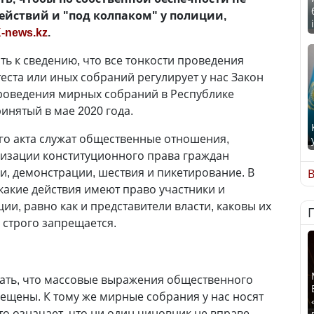
действий и "под колпаком" у полиции,
-news.kz
.
ть к сведению, что все тонкости проведения
еста или иных собраний регулирует у нас Закон
проведения мирных собраний в Республике
принятый в мае 2020 года.
го акта служат общественные отношения,
изации конституционного права граждан
и, демонстрации, шествия и пикетирование. В
В
 какие действия имеют право участники и
и, равно как и представители власти, каковы их
 строго запрещается.
мать, что массовые выражения общественного
рещены. К тому же мирные собрания у нас носят
то означает, что ни один чиновник не вправе