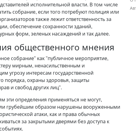
ставителей исполнительной власти. В том числе
Ав
атить собрание, если того потребуют полиция или
организаторов также лежит ответственность за
ции, обеспечение сохранности зданий,
урных форм, зеленых насаждений и так далее.
ия общественного мнения
рное собрание" как "публичное мероприятие,
ктеру мирным, ненасильственным и
им угрозу интересам государственной
о порядка, охраны здоровья, защиты
рав и свобод других лиц".
ям эти определения применяться не могут,
были грубейшим образом нарушены вооруженными
ористической атаки, как и права обычных
иваться за закрытыми дверями без доступа к
событиях.