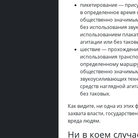
пикетирование — прису
в определенное время 
общественно значимым
без использования зву
использованием плакат
агитации или без таков
шествие — прохождение
использования транспо
определенному маршру
общественно значимым
звукоусиливающих техни
средств наглядной агит
без таковых.
Как видите, ни одна из этих
захвата власти, государств
вреда людям.
Ни в коем случа