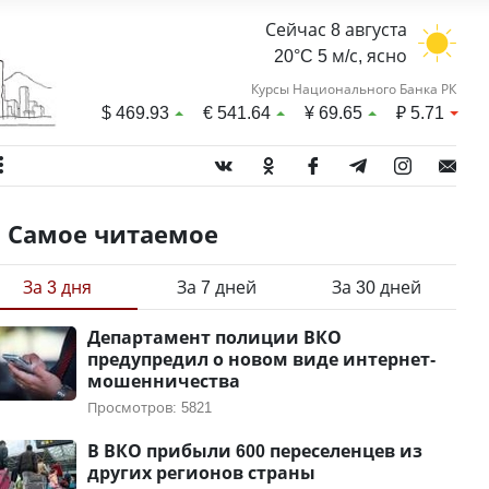
Сейчас 8 августа
20°C 5 м/с, ясно
Курсы Национального Банка РК
$
469.93
€
541.64
¥
69.65
₽
5.71
Самое читаемое
За 3 дня
За 7 дней
За 30 дней
Департамент полиции ВКО
предупредил о новом виде интернет-
мошенничества
Просмотров: 5821
В ВКО прибыли 600 переселенцев из
других регионов страны