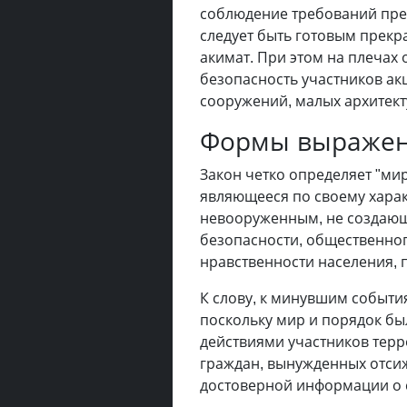
соблюдение требований пред
следует быть готовым прекр
акимат. При этом на плечах 
безопасность участников ак
сооружений, малых архитект
Формы выражен
Закон четко определяет "ми
являющееся по своему хара
невооруженным, не создающ
безопасности, общественног
нравственности населения, п
К слову, к минувшим событи
поскольку мир и порядок 
действиями участников терр
граждан, вынужденных отсиж
достоверной информации о 