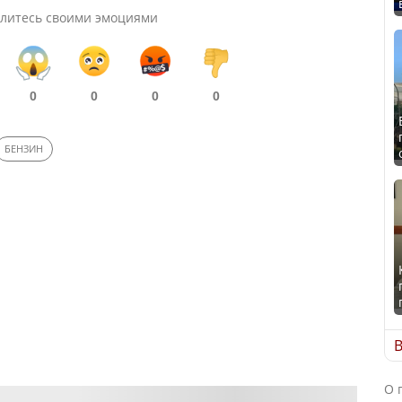
литесь своими эмоциями
0
0
0
0
БЕНЗИН
В
О 