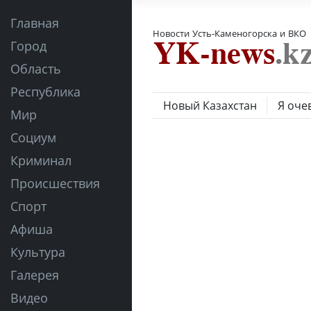
Главная
Новости Усть-Каменогорска и ВКО
Город
Область
Республика
Новый Казахстан
Я оче
Мир
Социум
Криминал
Происшествия
Спорт
Афиша
Культура
Галерея
Видео