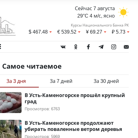
Сейчас 7 августа
29°C 4 м/с, ясно
Курсы Национального Банка РК
$
467.48
€
539.52
¥
69.27
₽
5.73
Самое читаемое
За 3 дня
За 7 дней
За 30 дней
В Усть-Каменогорске прошёл крупный
град
Просмотров: 6763
В Усть-Каменогорске продолжают
убирать поваленные ветром деревья
Просмотров: 5969