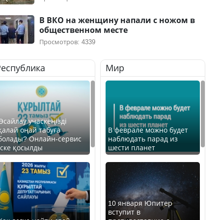
В ВКО на женщину напали с ножом в
общественном месте
Просмотров: 4339
Республика
Мир
Өсайлау учаскеңізді
қалай оңай табуға
В феврале можно будет
болады? Онлайн-сервис
наблюдать парад из
іске қосылды
шести планет
10 января Юпитер
вступит в