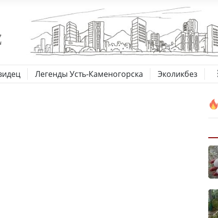
видец
Легенды Усть-Каменогорска
Эколикбез