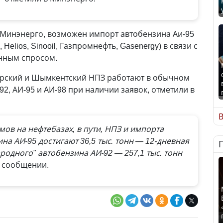
 Минэнерго, возможен импорт автобензина Аи-95
Helios, Sinooil, Газпромнефть, Gasenergy) в связи с
нным спросом.
арский и Шымкентский НПЗ работают в обычном
2, АИ-95 и АИ-98 при наличии заявок, отметили в
В
ов на нефтебазах, в пути, НПЗ и импорта
на АИ-95 достигают 36,5 тыс. тонн — 12-дневная
родного" автобензина АИ-92 — 257,1 тыс. тонн
в сообщении.