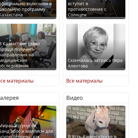
официально включили в
вступит в
школьную программу
противостояние с
Казахстана
Солнцем
В Казахстане стало
проще получить
направления на
медицинские
Скончалась актриса Вера
обследования
Алентова
се материалы
Все материалы
Галерея
Видео
В РФ вынесен заочный
Қазақстан Орталық Азия
приговор по уголовному
елдері арасында әл-ауқат
делу об убийстве Игоря
индексінде көш бастады
Талькова
Мирас Жугунусов,
Банд’Эрос и миллион для
«супергероев»: как
В Усть-Каменогорске в