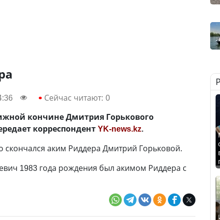
ра
4:36
Сейчас читают:
0
ижной кончине Дмитрия Горькового
ередает корреспондент
YK-news.kz
.
то скончался аким Риддера Дмитрий Горьковой.
евич 1983 года рождения был акимом Риддера с