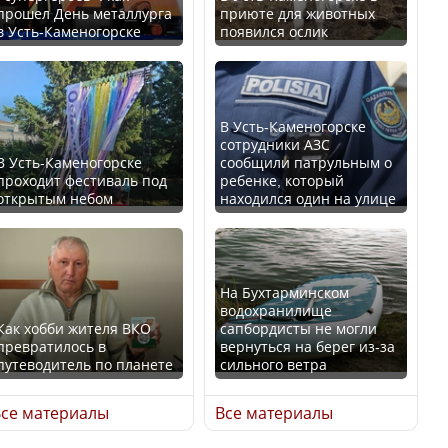
прошел День металлурга
приюте для животных
в Усть-Каменогорске
появился ослик
Казахстан возглавил
В России введены
рейтинг благополучия
дополнительные
среди стран Центральной
ограничения для
Азии
казахстанских прав
В Усть-Каменогорске
сотрудники АЗС
В Усть-Каменогорске
сообщили патрульным о
проходит фестиваль под
ребенке, который
открытым небом
находился один на улице
Будут ли представлены
Трамп официально
интересы регионов в
вступил в должность
Курултае?
президента США
На Бухтарминском
водохранилище
Как хобби жителя ВКО
сапбордисты не могли
превратилось в
вернуться на берег из-за
путеводитель по планете
сильного ветра
Ең төменгі жалақы,
Луну признали объектом
алимент, экология: жеті
культурного наследия,
се материалы
Все материалы
партия сайлаушылармен
находящегося под
нені талқылап жатыр?
угрозой исчезновения