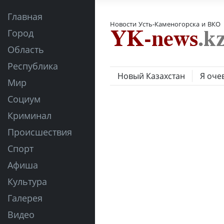
Главная
Новости Усть-Каменогорска и ВКО
Город
Область
Республика
Новый Казахстан
Я оче
Мир
Социум
Криминал
Происшествия
Спорт
Афиша
Культура
Галерея
Видео