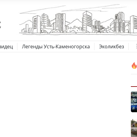
видец
Легенды Усть-Каменогорска
Эколикбез