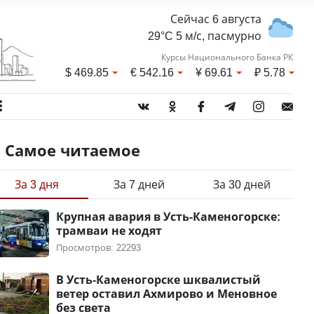
Сейчас 6 августа
29°C 5 м/с, пасмурно
Курсы Национального Банка РК
$
469.85
€
542.16
¥
69.61
₽
5.78
Самое читаемое
За 3 дня
За 7 дней
За 30 дней
Крупная авария в Усть-Каменогорске:
трамваи не ходят
Просмотров: 22293
В Усть-Каменогорске шквалистый
ветер оставил Ахмирово и Меновное
без света