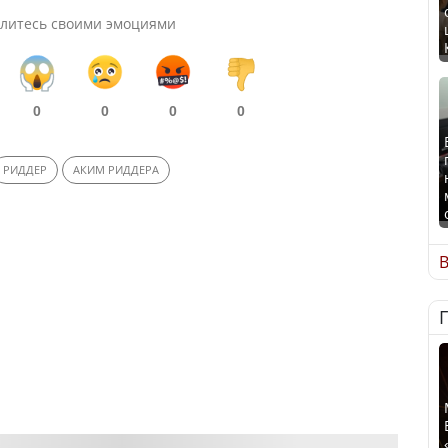
литесь своими эмоциями
0
0
0
0
РИДДЕР
АКИМ РИДДЕРА
В