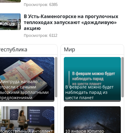
Просмотров: 6385
В Усть-Каменогорске на прогулочных
теплоходах запускают «дождливую»
акцию
Просмотров: 6112
Республика
Мир
Минтруда назвало
отрасли с самыми
В феврале можно будет
высокими зарплатными
наблюдать парад из
предложениями
шести планет
Искусственный интеллект
10 января Юпитер