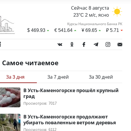
Сейчас 8 августа
23°C 2 м/с, ясно
Курсы Национального Банка РК
$
469.93
€
541.64
¥
69.65
₽
5.71
Самое читаемое
За 3 дня
За 7 дней
За 30 дней
В Усть-Каменогорске прошёл крупный
град
Просмотров: 7017
В Усть-Каменогорске продолжают
убирать поваленные ветром деревья
Просмотров: 6112