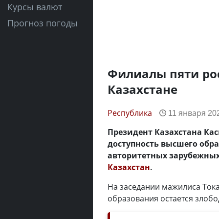
Курсы валют
Прогноз погоды
Филиалы пяти рос
Казахстане
Республика
11 января 202
Президент Казахстана Ка
доступность высшего обр
авторитетных зарубежных 
Казахстан
.
На заседании мажилиса Тока
образования остается злобо