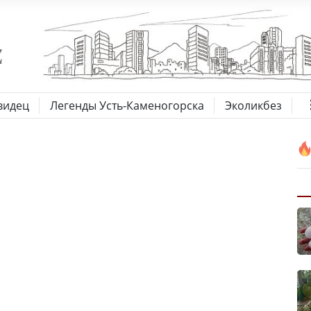
видец
Легенды Усть-Каменогорска
Эколикбез