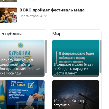
В ВКО пройдет фестиваль мёда
Просмотров: 4188
Республика
Мир
Өсайлау учаскеңізді
қалай оңай табуға
В феврале можно будет
болады? Онлайн-сервис
наблюдать парад из
іске қосылды
шести планет
10 января Юпитер
вступит в