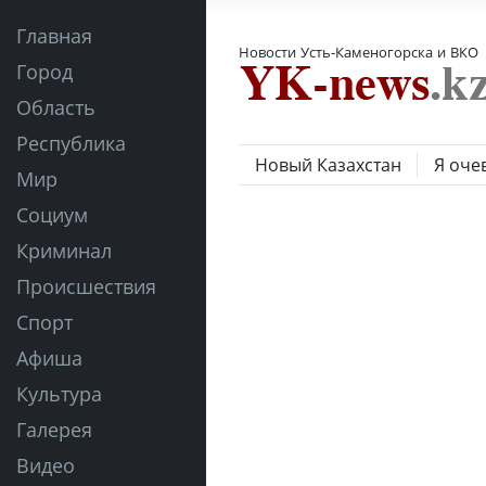
Главная
Новости Усть-Каменогорска и ВКО
Город
Область
Республика
Новый Казахстан
Я оче
Мир
Социум
Криминал
Происшествия
Спорт
Афиша
Культура
Галерея
Видео