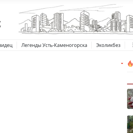
видец
Легенды Усть-Каменогорска
Эколикбез