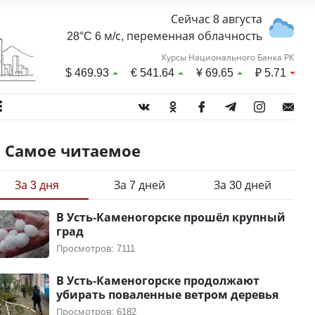
Сейчас 8 августа
28°C 6 м/с, переменная облачность
Курсы Национального Банка РК
$
469.93
€
541.64
¥
69.65
₽
5.71
Самое читаемое
За 3 дня
За 7 дней
За 30 дней
В Усть-Каменогорске прошёл крупный
град
Просмотров: 7111
В Усть-Каменогорске продолжают
убирать поваленные ветром деревья
Просмотров: 6182