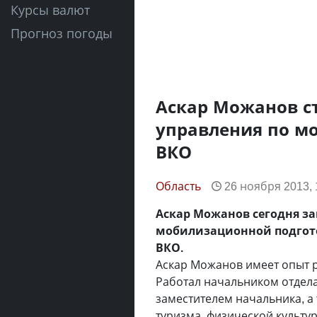
Курсы валют
Прогноз погоды
Аскар Можанов с
управления по м
ВКО
Область
26 ноября 2013, 
Аскар Можанов сегодня за
мобилизационной подгот
ВКО.
Аскар Можанов имеет опыт р
Работал начальником отдела
заместителем начальника, а
туризма, физической культу