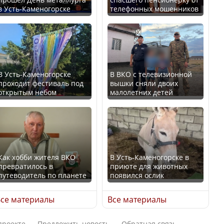
В Казахстане стало
в Усть-Каменогорске
телефонных мошенников
проще получить
В России введены
направления на
дополнительные
медицинские
ограничения для
обследования
казахстанских прав
В Усть-Каменогорске
В ВКО с телевизионной
проходит фестиваль под
вышки сняли двоих
открытым небом
малолетних детей
Қазақстан Орталық Азия
Трамп официально
елдері арасында әл-ауқат
вступил в должность
индексінде көш бастады
президента США
Как хобби жителя ВКО
В Усть-Каменогорске в
превратилось в
приюте для животных
путеводитель по планете
появился ослик
Казахстан возглавил
Луну признали объектом
рейтинг благополучия
культурного наследия,
се материалы
Все материалы
среди стран Центральной
находящегося под
Азии
угрозой исчезновения
проекте
Предложить новость
Обратная связь