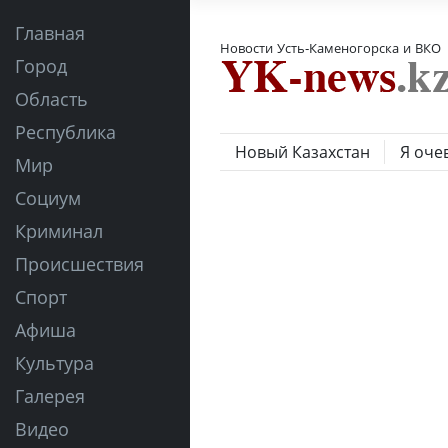
Главная
Новости Усть-Каменогорска и ВКО
Город
Область
Республика
Новый Казахстан
Я оче
Мир
Социум
Криминал
Происшествия
Спорт
Афиша
Культура
Галерея
Видео