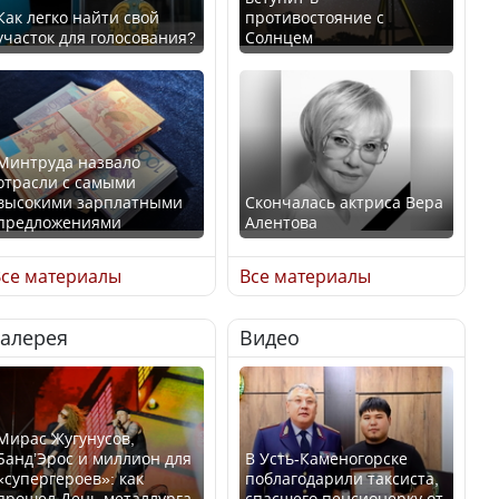
Как легко найти свой
противостояние с
участок для голосования?
Солнцем
Минтруда назвало
отрасли с самыми
высокими зарплатными
Скончалась актриса Вера
предложениями
Алентова
се материалы
Все материалы
Галерея
Видео
Искусственный интеллект
В РФ вынесен заочный
официально включили в
приговор по уголовному
школьную программу
делу об убийстве Игоря
Казахстана
Талькова
Мирас Жугунусов,
Банд’Эрос и миллион для
В Усть-Каменогорске
«супергероев»: как
поблагодарили таксиста,
прошел День металлурга
спасшего пенсионерку от