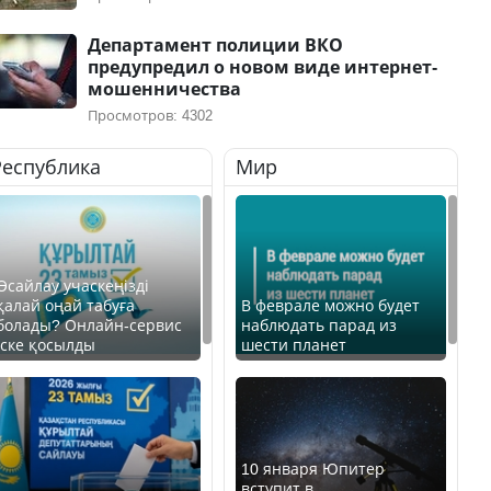
Департамент полиции ВКО
предупредил о новом виде интернет-
мошенничества
Просмотров: 4302
Республика
Мир
Өсайлау учаскеңізді
қалай оңай табуға
В феврале можно будет
болады? Онлайн-сервис
наблюдать парад из
іске қосылды
шести планет
10 января Юпитер
вступит в