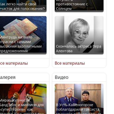
Как легко найти свой
противостояние с
участок для голосования?
Солнцем
Минтруда назвало
отрасли с самыми
высокими зарплатными
Скончалась актриса Вера
предложениями
Алентова
се материалы
Все материалы
Галерея
Видео
Искусственный интеллект
В РФ вынесен заочный
официально включили в
приговор по уголовному
школьную программу
делу об убийстве Игоря
Казахстана
Талькова
Мирас Жугунусов,
Банд’Эрос и миллион для
В Усть-Каменогорске
«супергероев»: как
поблагодарили таксиста,
прошел День металлурга
спасшего пенсионерку от