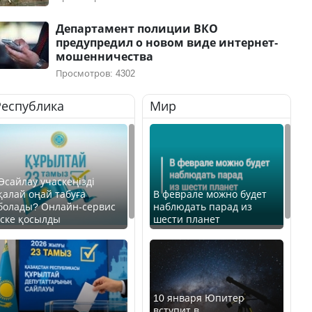
Департамент полиции ВКО
предупредил о новом виде интернет-
мошенничества
Просмотров: 4302
Республика
Мир
Өсайлау учаскеңізді
қалай оңай табуға
В феврале можно будет
болады? Онлайн-сервис
наблюдать парад из
іске қосылды
шести планет
10 января Юпитер
вступит в