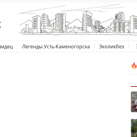
видец
Легенды Усть-Каменогорска
Эколикбез