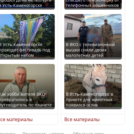
В Казахстане стало
в Усть-Каменогорске
телефонных мошенников
проще получить
В России введены
направления на
дополнительные
медицинские
ограничения для
обследования
казахстанских прав
В Усть-Каменогорске
В ВКО с телевизионной
проходит фестиваль под
вышки сняли двоих
открытым небом
малолетних детей
Қазақстан Орталық Азия
Трамп официально
елдері арасында әл-ауқат
вступил в должность
индексінде көш бастады
президента США
Как хобби жителя ВКО
В Усть-Каменогорске в
превратилось в
приюте для животных
путеводитель по планете
появился ослик
Казахстан возглавил
Луну признали объектом
рейтинг благополучия
культурного наследия,
се материалы
Все материалы
среди стран Центральной
находящегося под
Азии
угрозой исчезновения
проекте
Предложить новость
Обратная связь