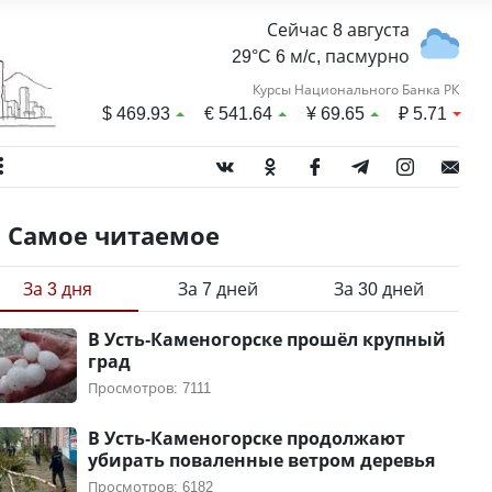
Сейчас 8 августа
29°C 6 м/с, пасмурно
Курсы Национального Банка РК
$
469.93
€
541.64
¥
69.65
₽
5.71
Самое читаемое
За 3 дня
За 7 дней
За 30 дней
В Усть-Каменогорске прошёл крупный
град
Просмотров: 7111
В Усть-Каменогорске продолжают
убирать поваленные ветром деревья
Просмотров: 6182