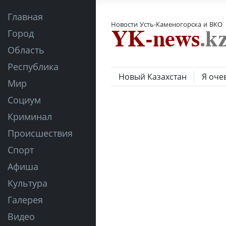
Главная
Новости Усть-Каменогорска и ВКО
Город
Область
Республика
Новый Казахстан
Я оче
Мир
Социум
Криминал
Происшествия
Спорт
Афиша
Культура
Галерея
Видео