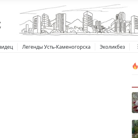
видец
Легенды Усть-Каменогорска
Эколикбез