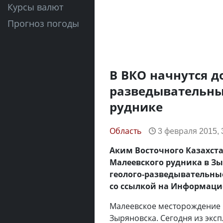
Курсы валют
Прогноз погоды
В ВКО начнутся 
разведывательны
руднике
Область
3 февраля 2015, 
Аким Восточного Казахст
Малеевского рудника в З
геолого-разведывательны
со ссылкой на Информаци
Малеевское месторождение н
Зыряновска. Сегодня из экс