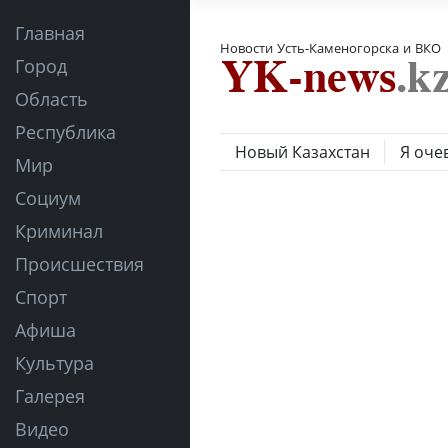
Главная
Новости Усть-Каменогорска и ВКО
Город
Область
Республика
Новый Казахстан
Я оче
Мир
Социум
Криминал
Происшествия
Спорт
Афиша
Культура
Галерея
Видео