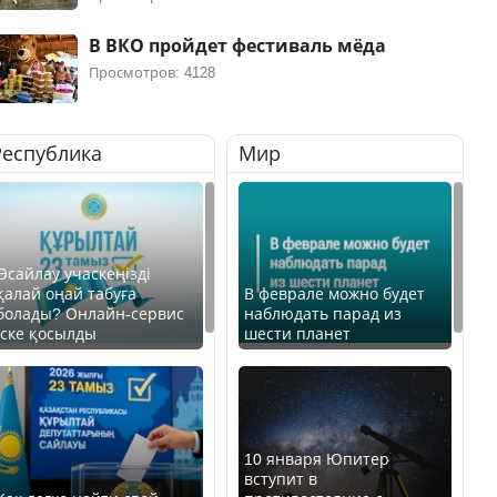
В ВКО пройдет фестиваль мёда
Просмотров: 4128
Республика
Мир
Өсайлау учаскеңізді
қалай оңай табуға
В феврале можно будет
болады? Онлайн-сервис
наблюдать парад из
іске қосылды
шести планет
10 января Юпитер
вступит в