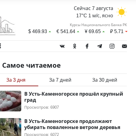
Сейчас 7 августа
17°C 1 м/с, ясно
Курсы Национального Банка РК
$
469.93
€
541.64
¥
69.65
₽
5.71
Самое читаемое
За 3 дня
За 7 дней
За 30 дней
В Усть-Каменогорске прошёл крупный
град
Просмотров: 6907
В Усть-Каменогорске продолжают
убирать поваленные ветром деревья
Просмотров: 6072