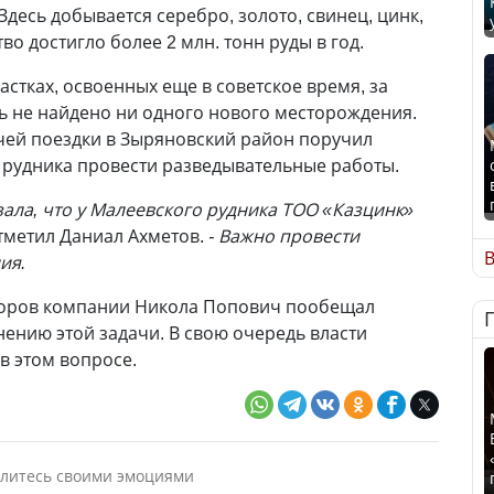
десь добывается серебро, золото, свинец, цинк,
во достигло более 2 млн. тонн руды в год.
астках, освоенных еще в советское время, за
сь не найдено ни одного нового месторождения.
чей поездки в Зыряновский район поручил
 рудника провести разведывательные работы.
зала, что у Малеевского рудника ТОО «Казцинк»
 отметил Даниал Ахметов.
- Важно провести
В
ия.
торов компании Никола Попович пообещал
ению этой задачи. В свою очередь власти
в этом вопросе.
литесь своими эмоциями