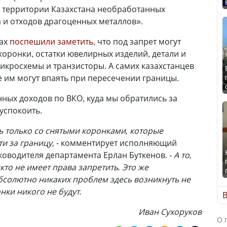
с территории Казахстана необработанных
 и отходов драгоценных металлов».
ках
поспешили заметить
, что под запрет могут
коронки, остатки ювелирных изделий, детали и
микросхемы и транзисторы. А самих казахстанцев
 им могут впаять при пересечении границы.
нных доходов по ВКО, куда мы обратились за
успокоить.
ь только со снятыми коронками, которые
и за границу,
- комментирует исполняющий
ководителя департамента Ерлан Буткенов.
- А то,
кто не имеет права запретить. Это же
абсолютно никаких проблем здесь возникнуть не
нки никого не будут.
В
Иван Сухоруков
О 