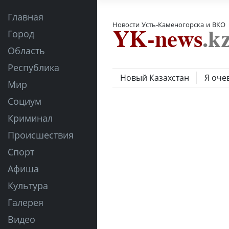
Главная
Новости Усть-Каменогорска и ВКО
Город
Область
Республика
Новый Казахстан
Я оче
Мир
Социум
Криминал
Происшествия
Спорт
Афиша
Культура
Галерея
Видео