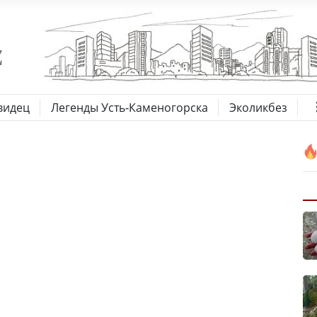
видец
Легенды Усть-Каменогорска
Эколикбез