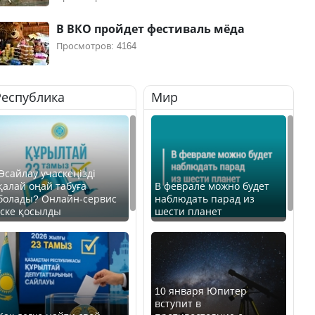
В ВКО пройдет фестиваль мёда
Просмотров: 4164
Республика
Мир
Өсайлау учаскеңізді
қалай оңай табуға
В феврале можно будет
болады? Онлайн-сервис
наблюдать парад из
іске қосылды
шести планет
10 января Юпитер
вступит в