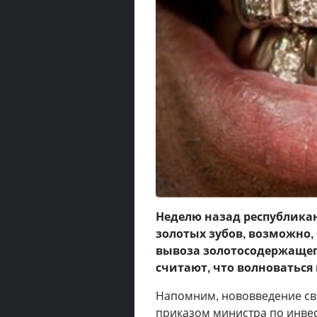
Неделю назад республикан
золотых зубов, возможно,
вывоза золотосодержащег
считают, что волноваться 
Напомним, нововведение св
приказом министра по инвес