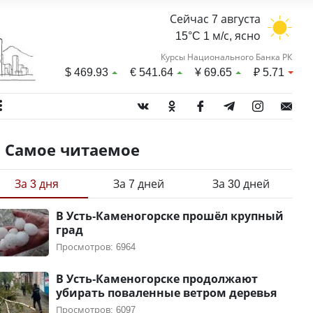
Сейчас 7 августа
15°C 1 м/с, ясно
Курсы Национального Банка РК
$
469.93
€
541.64
¥
69.65
₽
5.71
Самое читаемое
За 3 дня
За 7 дней
За 30 дней
В Усть-Каменогорске прошёл крупный
град
Просмотров: 6964
В Усть-Каменогорске продолжают
убирать поваленные ветром деревья
Просмотров: 6097