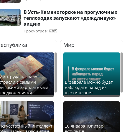
В Усть-Каменогорске на прогулочных
теплоходах запускают «дождливую»
акцию
Просмотров: 6385
Республика
Мир
Минтруда назвало
отрасли с самыми
В феврале можно будет
высокими зарплатными
наблюдать парад из
предложениями
шести планет
Искусственный интеллект
10 января Юпитер
официально включили в
вступит в