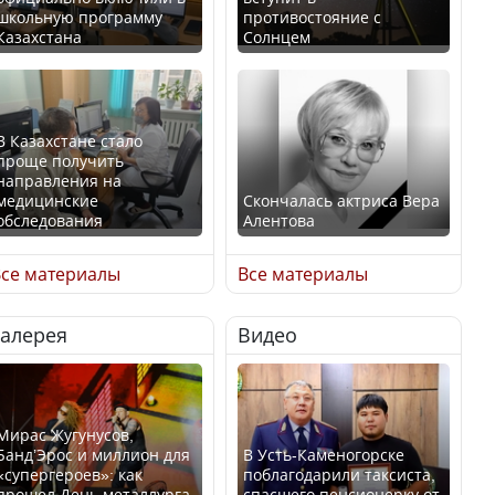
школьную программу
противостояние с
Казахстана
Солнцем
В Казахстане стало
проще получить
направления на
медицинские
Скончалась актриса Вера
обследования
Алентова
се материалы
Все материалы
Галерея
Видео
В РФ вынесен заочный
Қазақстан Орталық Азия
приговор по уголовному
елдері арасында әл-ауқат
делу об убийстве Игоря
индексінде көш бастады
Талькова
Мирас Жугунусов,
Банд’Эрос и миллион для
В Усть-Каменогорске
«супергероев»: как
поблагодарили таксиста,
прошел День металлурга
спасшего пенсионерку от