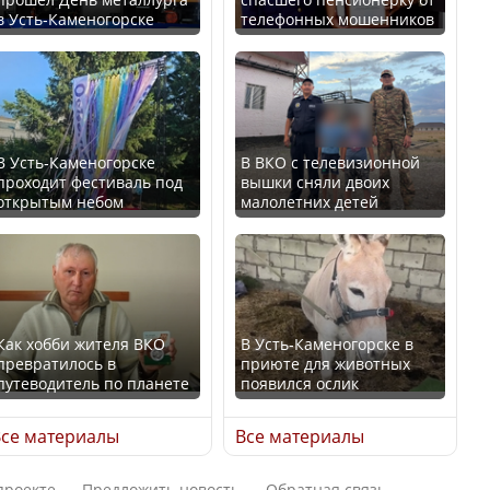
в Усть-Каменогорске
телефонных мошенников
Казахстан возглавил
В России введены
рейтинг благополучия
дополнительные
среди стран Центральной
ограничения для
Азии
казахстанских прав
В Усть-Каменогорске
В ВКО с телевизионной
проходит фестиваль под
вышки сняли двоих
открытым небом
малолетних детей
Будут ли представлены
Трамп официально
интересы регионов в
вступил в должность
Курултае?
президента США
Как хобби жителя ВКО
В Усть-Каменогорске в
превратилось в
приюте для животных
путеводитель по планете
появился ослик
Ең төменгі жалақы,
Луну признали объектом
алимент, экология: жеті
культурного наследия,
се материалы
Все материалы
партия сайлаушылармен
находящегося под
нені талқылап жатыр?
угрозой исчезновения
проекте
Предложить новость
Обратная связь