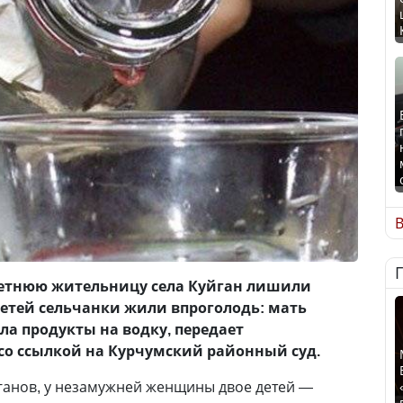
В
летнюю жительницу села Куйган лишили
детей сельчанки жили впроголодь: мать
ла продукты на водку, передает
со ссылкой на Курчумский районный суд.
ганов, у незамужней женщины двое детей —