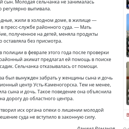
ий сын. Молодая сельчанка не занималась
о регулярно выпивала.
одные, жили в холодном доме, в жилище —
в пресс-службе районного суда. — Мать
ие, полученное на детей, меняла продукты
то оставляла без присмотра.
в полиции в феврале этого года после проверки
а районный акимат предлагал ей помощь в поиске
 садик. Сельчанка отказывалась от помощи.
ва был вынужден забрать у женщины сына и дочь
ционный центр Усть-Каменогорска. Тем не менее,
ила сына и дочь. Такое поведение она объяснила
 на дорогу до областного центра.
етворил иск органа опеки о лишении молодой
В
ешение суда не вступило в законную силу.
Даниил Романов
О 