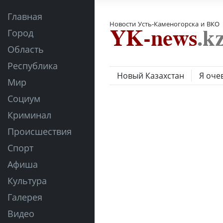
Главная
Новости Усть-Каменогорска и ВКО
Город
Область
Республика
Новый Казахстан
Я оче
Мир
Социум
Криминал
Происшествия
Спорт
Афиша
Культура
Галерея
Видео