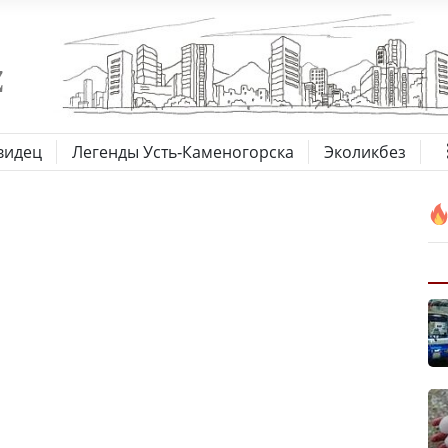
видец
Легенды Усть-Каменогорска
Эколикбез