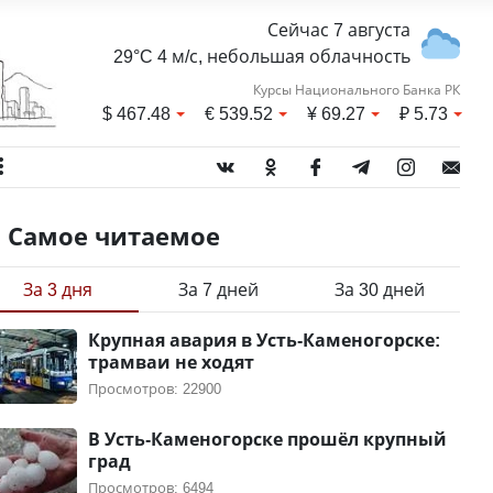
Сейчас 7 августа
29°C 4 м/с, небольшая облачность
Курсы Национального Банка РК
$
467.48
€
539.52
¥
69.27
₽
5.73
Самое читаемое
За 3 дня
За 7 дней
За 30 дней
Крупная авария в Усть-Каменогорске:
трамваи не ходят
Просмотров: 22900
В Усть-Каменогорске прошёл крупный
град
Просмотров: 6494