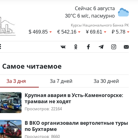
Сейчас 6 августа
30°C 6 м/с, пасмурно
Курсы Национального Банка РК
$
469.85
€
542.16
¥
69.61
₽
5.78
Самое читаемое
За 3 дня
За 7 дней
За 30 дней
Крупная авария в Усть-Каменогорске:
трамваи не ходят
Просмотров: 22164
В ВКО организовали вертолетные туры
по Бухтарме
Просмотров: 8660