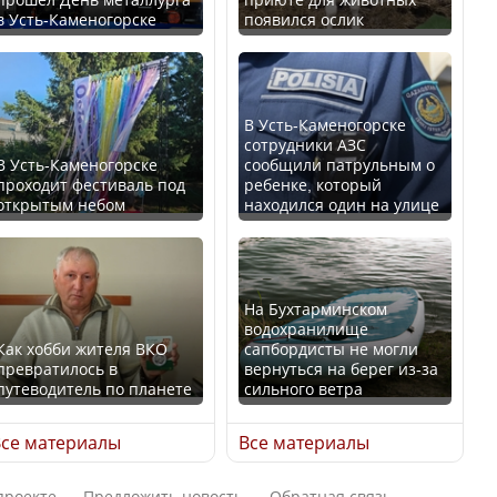
в Усть-Каменогорске
появился ослик
В России введены
Будут ли представлены
дополнительные
интересы регионов в
ограничения для
Курултае?
казахстанских прав
В Усть-Каменогорске
сотрудники АЗС
В Усть-Каменогорске
сообщили патрульным о
проходит фестиваль под
ребенке, который
открытым небом
находился один на улице
Ең төменгі жалақы,
алимент, экология: жеті
Трамп официально
партия сайлаушылармен
вступил в должность
нені талқылап жатыр?
президента США
На Бухтарминском
водохранилище
Как хобби жителя ВКО
сапбордисты не могли
превратилось в
вернуться на берег из-за
Минимальная зарплата,
путеводитель по планете
сильного ветра
алименты, экология — о
Луну признали объектом
чем говорят с
культурного наследия,
се материалы
Все материалы
избирателями
находящегося под
представители партий
угрозой исчезновения
проекте
Предложить новость
Обратная связь