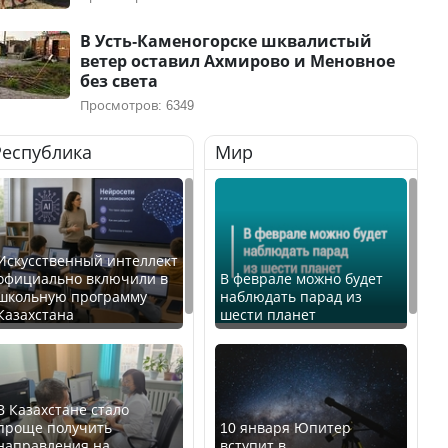
В Усть-Каменогорске шквалистый
ветер оставил Ахмирово и Меновное
без света
Просмотров: 6349
Республика
Мир
Искусственный интеллект
официально включили в
В феврале можно будет
школьную программу
наблюдать парад из
Казахстана
шести планет
В Казахстане стало
проще получить
10 января Юпитер
направления на
вступит в