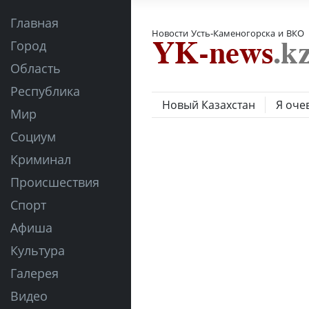
Главная
Новости Усть-Каменогорска и ВКО
Город
Область
Республика
Новый Казахстан
Я оче
Мир
Социум
Криминал
Происшествия
Спорт
Афиша
Культура
Галерея
Видео