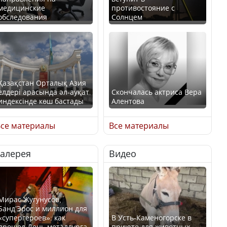
медицинские
противостояние с
обследования
Солнцем
Қазақстан Орталық Азия
елдері арасында әл-ауқат
Скончалась актриса Вера
индексінде көш бастады
Алентова
се материалы
Все материалы
Галерея
Видео
Казахстан возглавил
В РФ вынесен заочный
рейтинг благополучия
приговор по уголовному
среди стран Центральной
делу об убийстве Игоря
Азии
Талькова
Мирас Жугунусов,
Банд’Эрос и миллион для
«супергероев»: как
В Усть-Каменогорске в
прошел День металлурга
приюте для животных