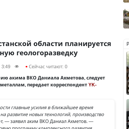
станской области планируется
ную геологоразведку
 3:49
Сейчас читают:
0
нию акима ВКО Даниала Ахметова, следует
металлам, передает корреспондент
YK-
сти главные усилия в ближайшее время
на развитие новых технологий, производство
т, —
заявил аким ВКО Даниал Ахметов.
—
овую программу комплексного развития