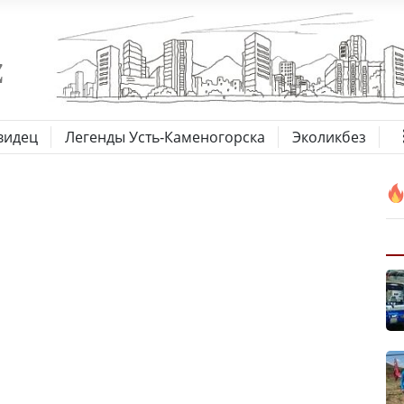
видец
Легенды Усть-Каменогорска
Эколикбез