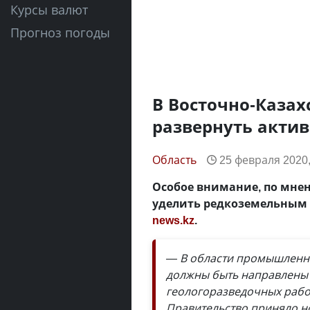
Курсы валют
Прогноз погоды
В Восточно-Казах
развернуть актив
Область
25 февраля 2020,
Особое внимание, по мне
уделить редкоземельным 
news.kz
.
— В области промышленно
должны быть направлены 
геологоразведочных рабо
Правительство приняло н