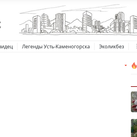
видец
Легенды Усть-Каменогорска
Эколикбез