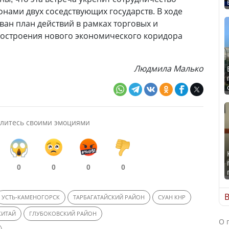
ами двух соседствующих государств. В ходе
ван план действий в рамках торговых и
построения нового экономического коридора
Людмила Малько
литесь своими эмоциями
0
0
0
0
В
УСТЬ-КАМЕНОГОРСК
ТАРБАГАТАЙСКИЙ РАЙОН
СУАН КНР
КИТАЙ
ГЛУБОКОВСКИЙ РАЙОН
О 