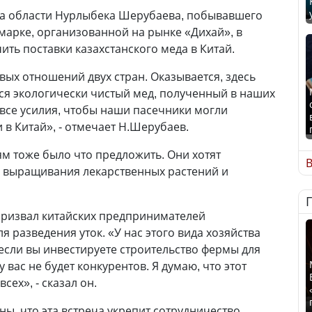
ма области Нурлыбека Шерубаева, побывавшего
марке, организованной на рынке «Дихай», в
ть поставки казахстанского меда в Китай.
вых отношений двух стран. Оказывается, здесь
ся экологически чистый мед, полученный в наших
все усилия, чтобы наши пасечники могли
 в Китай», - отмечает Н.Шерубаев.
м тоже было что предложить. Они хотят
В
я выращивания лекарственных растений и
призвал китайских предпринимателей
я разведения уток. «У нас этого вида хозяйства
 если вы инвестируете строительство фермы для
 у вас не будет конкурентов. Я думаю, что этот
сех», - сказал он.
ы, что эта встреча укрепит сотрудничество