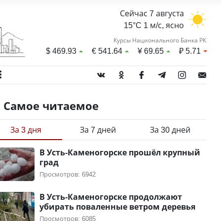
Сейчас 7 августа
15°C 1 м/с, ясно
Курсы Национального Банка РК
$
469.93
€
541.64
¥
69.65
₽
5.71
Самое читаемое
За 3 дня
За 7 дней
За 30 дней
В Усть-Каменогорске прошёл крупный
град
Просмотров: 6942
В Усть-Каменогорске продолжают
убирать поваленные ветром деревья
Просмотров: 6085