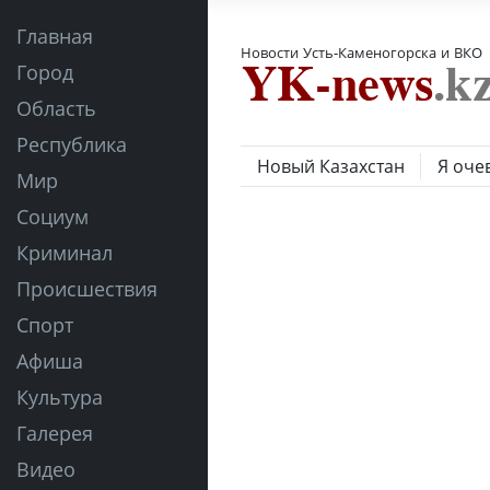
Главная
Новости Усть-Каменогорска и ВКО
Город
Область
Республика
Новый Казахстан
Я оче
Мир
Социум
Криминал
Происшествия
Спорт
Афиша
Культура
Галерея
Видео