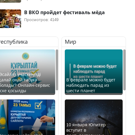
В ВКО пройдет фестиваль мёда
Просмотров: 4149
Республика
Мир
Өсайлау учаскеңізді
қалай оңай табуға
В феврале можно будет
болады? Онлайн-сервис
наблюдать парад из
іске қосылды
шести планет
10 января Юпитер
вступит в