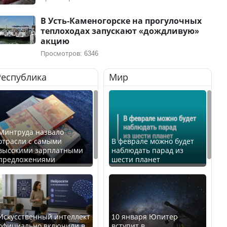
В Усть-Каменогорске на прогулочных
теплоходах запускают «дождливую»
акцию
Просмотров: 6346
Республика
Мир
Минтруда назвало
отрасли с самыми
В феврале можно будет
высокими зарплатными
наблюдать парад из
предложениями
шести планет
Искусственный интеллект
10 января Юпитер
официально включили в
вступит в