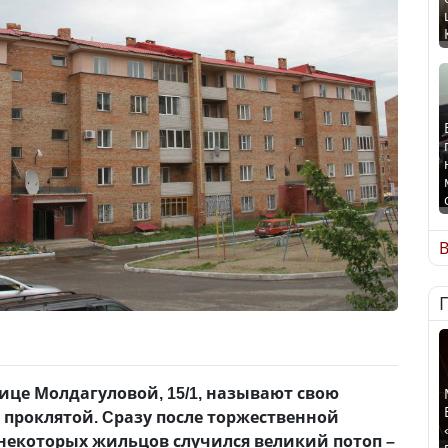
В
ице Молдагуловой, 15/1, называют свою
 проклятой. Cразу после торжественной
некоторых жильцов случился великий потоп –