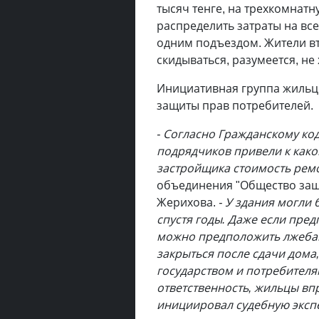
тысяч тенге, на трехкомнатну
распределить затраты на вс
одним подъездом. Жители вт
скидываться, разумеется, не 
Инициативная группа жильц
защиты прав потребителей.
- Согласно Гражданскому код
подрядчиков привели к како
застройщика стоимость рем
объединения "Общество защ
Жерихова.
- У здания могли
спустя годы. Даже если пред
можно предположить лжебан
закрыться после сдачи дома,
государством и потребителя
ответственность, жильцы впр
инициировал судебную экспе