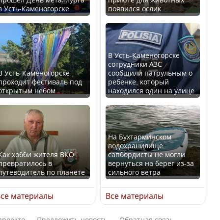
в Усть-Каменогорске
появился ослик
Казахстан возглавил
В России введены
рейтинг благополучия
дополнительные
среди стран Центральной
ограничения для
Азии
казахстанских прав
В Усть-Каменогорске
сотрудники АЗС
В Усть-Каменогорске
сообщили патрульным о
проходит фестиваль под
ребенке, который
открытым небом
находился один на улице
Будут ли представлены
Трамп официально
интересы регионов в
вступил в должность
Курултае?
президента США
На Бухтарминском
водохранилище
Как хобби жителя ВКО
сапбордисты не могли
превратилось в
вернуться на берег из-за
путеводитель по планете
сильного ветра
Ең төменгі жалақы,
Луну признали объектом
алимент, экология: жеті
культурного наследия,
се материалы
Все материалы
партия сайлаушылармен
находящегося под
нені талқылап жатыр?
угрозой исчезновения
проекте
Предложить новость
Обратная связь