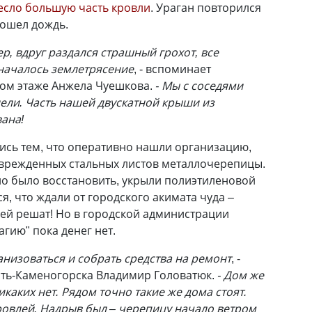
есло большую часть кровли
. Ураган повторился
рошел дождь.
ер, вдруг раздался страшный грохот, все
 началось землетрясение
, - вспоминает
том этаже Анжела Чуешкова.
- Мы с соседями
нели. Часть нашей двускатной крыши из
ана!
ись тем, что оперативно нашли организацию,
оврежденных стальных листов металлочерепицы.
о было восстановить, укрыли полиэтиленовой
, что ждали от городского акимата чуда –
ей решат! Но в городской администрации
гию" пока денег нет.
анизоваться и собрать средства на ремонт
, -
сть-Каменогорска Владимир Головатюк.
- Дом же
икаких нет. Рядом точно такие же дома стоят.
кровлей. Надрыв был – черепицу начало ветром