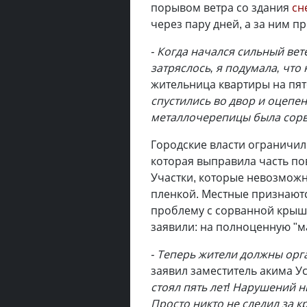
порывом ветра со здания
сн
через пару дней, а за ним п
- Когда начался сильный вет
затряслось, я подумала, что
жительница квартиры на пя
спустились во двор и оцепе
металлочерепицы была сорв
Городские власти ограничил
которая выправила часть п
Участки, которые невозможн
пленкой. Местные признаются
проблему с сорванной крыш
заявили: на полноценную "ма
- Теперь жители должны орг
заявил заместитель акима У
стоял пять лет! Нарушений н
Просто никто не следил за 