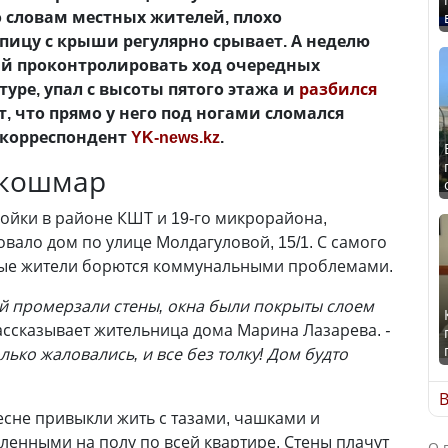
о словам местных жителей, плохо
ицу с крыши регулярно срывает. А неделю
й проконтролировать ход очередных
уре, упал с высоты пятого этажа и
разбился
, что прямо у него под ногами сломался
 корреспондент
YK-news.kz
.
 кошмар
ройки в районе КШТ и 19-го микрорайона,
вало дом по улице Молдагуловой, 15/1. С самого
тные жители борются коммунальными проблемами.
дей промерзали стены, окна были покрыты слоем
 рассказывает жительница дома Марина Лазарева.
-
лько жаловались, и все без толку! Дом будто
В
есне привыкли жить с тазами, чашками и
ленными на полу по всей квартире. Стены плачут
О 