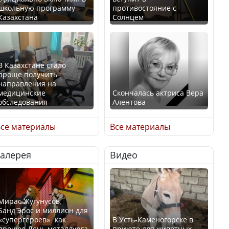
школьную программу
противостояние с
Казахстана
Солнцем
В Казахстане стало
проще получить
направления на
медицинские
Скончалась актриса Вера
обследования
Алентова
се материалы
Все материалы
Галерея
Видео
В РФ вынесен заочный
Қазақстан Орталық Азия
приговор по уголовному
елдері арасында әл-ауқат
делу об убийстве Игоря
индексінде көш бастады
Талькова
Мирас Жугунусов,
Банд’Эрос и миллион для
«супергероев»: как
В Усть-Каменогорске в
прошел День металлурга
приюте для животных