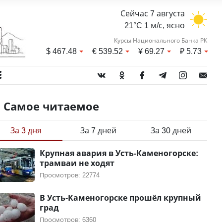
Сейчас 7 августа
21°C 1 м/с, ясно
Курсы Национального Банка РК
$
467.48
€
539.52
¥
69.27
₽
5.73
Самое читаемое
За 3 дня
За 7 дней
За 30 дней
Крупная авария в Усть-Каменогорске:
трамваи не ходят
Просмотров: 22774
В Усть-Каменогорске прошёл крупный
град
Просмотров: 6360