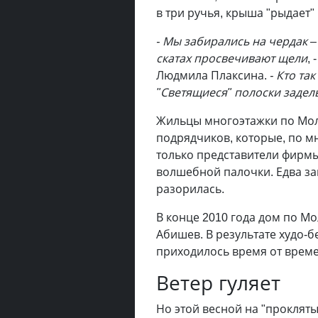
в три ручья, крыша "рыдает"
- Мы забирались на чердак 
скатах просвечивают щели
,
Людмила Плаксина.
- Кто та
"Светящиеся" полоски заделы
Жильцы многоэтажки по Мол
подрядчиков, которые, по мн
только представители фирмы
волшебной палочки. Едва за
разорилась.
В конце 2010 года дом по М
Абишев. В результате худо-
приходилось время от време
Ветер гуляет
Но этой весной на "проклят