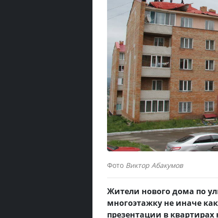
Фото
Виктор Абакумов
Жители нового дома по ул
многоэтажку не иначе как
презентации в квартирах 