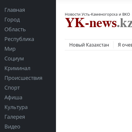
Главная
Новости Усть-Каменогорска и ВКО
Город
Область
Республика
Новый Казахстан
Я оче
Мир
Социум
Криминал
Происшествия
Спорт
Афиша
Культура
Галерея
Видео