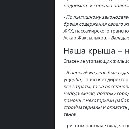
поднимать и сорвало полов
- По жилищному законодател
бремя содержания своего ж
ЖКХ, пассажирского транспо
Аскар Жаксылыков.
- Вклады
Наша крыша – н
Спасение утопающих жильцо
- В первый же день была сд
ущерба
, - поясняет директ
все затраты, то на восстано
неподъемная, поэтому город
помочь с некоторыми работа
стройматериалы и оплатить р
тенге.
При этом раскладе владельц