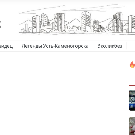
видец
Легенды Усть-Каменогорска
Эколикбез