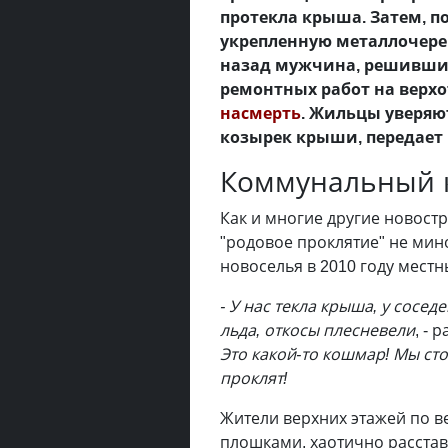
протекла крыша. Затем, п
укрепленную металлочереп
назад мужчина, решивши
ремонтных работ на верхот
насмерть
. Жильцы уверяют
козырек крыши, передает
Коммунальный
Как и многие другие новост
"родовое проклятие" не мино
новоселья в 2010 году мес
- У нас текла крыша, у сосе
льда, откосы плесневели
, -
Это какой-то кошмар! Мы сто
проклят!
Жители верхних этажей по в
плошками, хаотично расстав