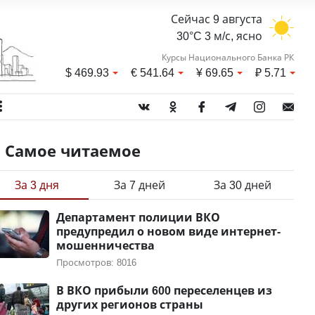
Сейчас 9 августа
30°C 3 м/с, ясно
Курсы Национального Банка РК
$
469.93
€
541.64
¥
69.65
₽
5.71
Самое читаемое
За 3 дня
За 7 дней
За 30 дней
Департамент полиции ВКО
предупредил о новом виде интернет-
мошенничества
Просмотров: 8016
В ВКО прибыли 600 переселенцев из
других регионов страны