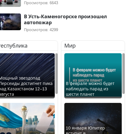
Просмотров: 6643
В Усть-Каменогорске произошел
автопожар
Просмотров: 4299
Республика
Мир
Мощный звездопад
Персеиды достигнет пика
В феврале можно будет
над Казахстаном 12–13
наблюдать парад из
августа
шести планет
10 января Юпитер
вступит в