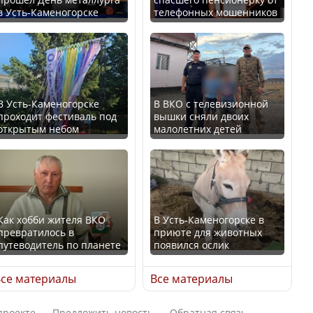
в Усть-Каменогорске
телефонных мошенников
Минтруда назвало
В России введены
отрасли с самыми
дополнительные
высокими зарплатными
ограничения для
предложениями
казахстанских прав
В Усть-Каменогорске
В ВКО с телевизионной
проходит фестиваль под
вышки сняли двоих
открытым небом
малолетних детей
Искусственный интеллект
официально включили в
Трамп официально
школьную программу
вступил в должность
Казахстана
президента США
Как хобби жителя ВКО
В Усть-Каменогорске в
превратилось в
приюте для животных
В Казахстане стало
путеводитель по планете
появился ослик
проще получить
Луну признали объектом
направления на
культурного наследия,
се материалы
Все материалы
медицинские
находящегося под
обследования
угрозой исчезновения
проекте
Предложить новость
Обратная связь