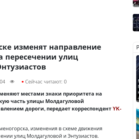
ске изменят направление
а пересечении улиц
Энтузиастов
:04
Сейчас читают:
0
оменяют местами знаки приоритета на
зжую часть улицы Молдагуловой
лением дороги, передает корреспондент
YK-
меногорска, изменения в схеме движения
ении улиц Молдагуловой и Энтузиастов.