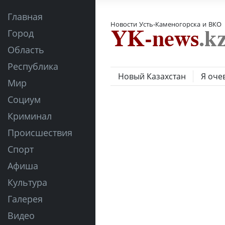
Главная
Новости Усть-Каменогорска и ВКО
Город
Область
Республика
Новый Казахстан
Я оче
Мир
Социум
Криминал
Происшествия
Спорт
Афиша
Культура
Галерея
Видео