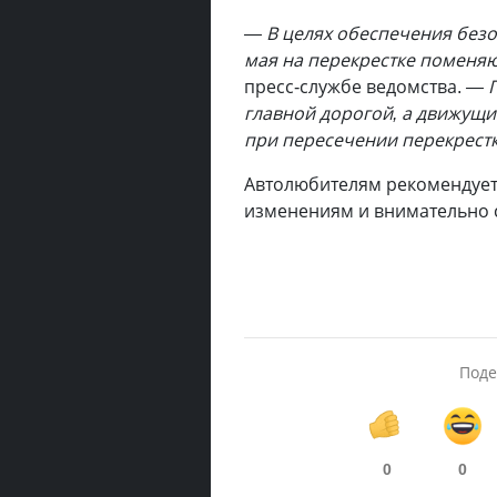
— В целях обеспечения без
мая на перекрестке поменяю
пресс-службе ведомства.
— П
главной дорогой, а движущи
при пересечении перекрестк
Автолюбителям рекомендует
изменениям и внимательно с
Поде
0
0