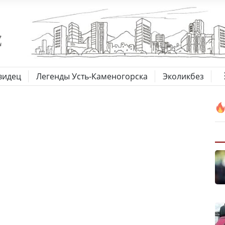
видец
Легенды Усть-Каменогорска
Эколикбез