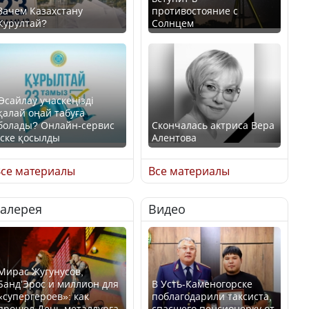
Зачем Казахстану
противостояние с
Курултай?
Солнцем
Өсайлау учаскеңізді
қалай оңай табуға
болады? Онлайн-сервис
Скончалась актриса Вера
іске қосылды
Алентова
се материалы
Все материалы
Галерея
Видео
В РФ вынесен заочный
приговор по уголовному
Как легко найти свой
делу об убийстве Игоря
участок для голосования?
Талькова
Мирас Жугунусов,
Банд’Эрос и миллион для
В Усть-Каменогорске
«супергероев»: как
поблагодарили таксиста,
прошел День металлурга
спасшего пенсионерку от