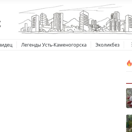
видец
Легенды Усть-Каменогорска
Эколикбез