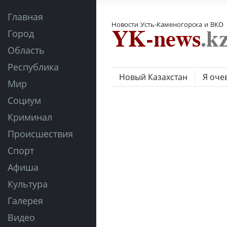
Главная
Новости Усть-Каменогорска и ВКО
Город
Область
Республика
Новый Казахстан
Я оче
Мир
Социум
Криминал
Происшествия
Спорт
Афиша
Культура
Галерея
Видео