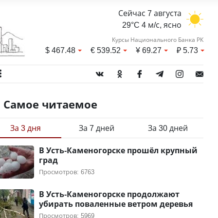
Сейчас 7 августа
29°C 4 м/с, ясно
Курсы Национального Банка РК
$
467.48
€
539.52
¥
69.27
₽
5.73
Самое читаемое
За 3 дня
За 7 дней
За 30 дней
В Усть-Каменогорске прошёл крупный
град
Просмотров: 6763
В Усть-Каменогорске продолжают
убирать поваленные ветром деревья
Просмотров: 5969