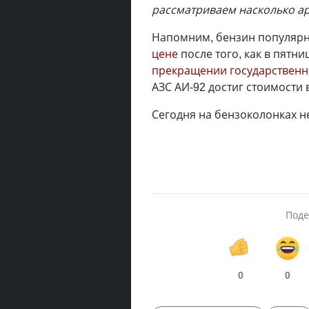
рассматриваем насколько а
Напомним, бензин популярн
цене
после того, как в пятн
прекращении государственн
АЗС АИ-92 достиг стоимости в
Сегодня на бензоколонках не
Поде
0
0