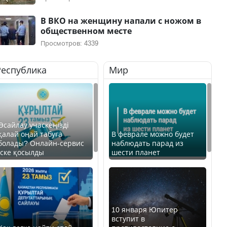
В ВКО на женщину напали с ножом в
общественном месте
Просмотров: 4339
Республика
Мир
Өсайлау учаскеңізді
қалай оңай табуға
В феврале можно будет
болады? Онлайн-сервис
наблюдать парад из
іске қосылды
шести планет
10 января Юпитер
вступит в