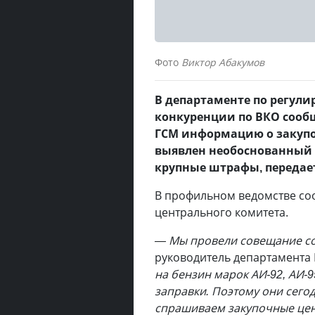
Фото
Виктор Абакумов
В департаменте по регул
конкуренции по ВКО сооб
ГСМ информацию о закупоч
выявлен необоснованный 
крупные штрафы, передае
В профильном ведомстве со
центрального комитета.
— Мы провели совещание со
руководитель департамента 
на бензин марок АИ-92, АИ-9
заправки. Поэтому они сего
спрашиваем закупочные цен