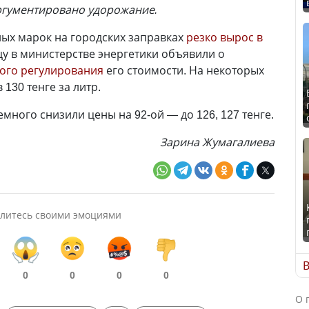
ргументировано удорожание.
ых марок на городских заправках
резко вырос в
ицу в министерстве энергетики объявили о
ого регулирования
его стоимости. На некоторых
 130 тенге за литр.
много снизили цены на 92-ой — до 126, 127 тенге.
Зарина Жумагалиева
литесь своими эмоциями
В
0
0
0
0
О 