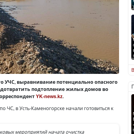
В
о УЧС, выравнивание потенциально опасного
редотвратить подтопление жилых домов во
корреспондент
YK-news.kz
.
о ЧС, в Усть-Каменогорске начали готовиться к
ковых мероприятий начата очистка