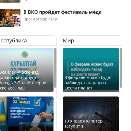
В ВКО пройдет фестиваль мёда
Просмотров: 4149
Республика
Мир
Өсайлау учаскеңізді
қалай оңай табуға
В феврале можно будет
болады? Онлайн-сервис
наблюдать парад из
іске қосылды
шести планет
10 января Юпитер
вступит в