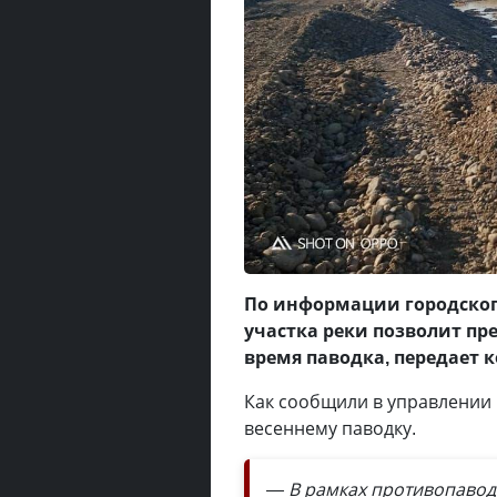
По информации городског
участка реки позволит п
время паводка, передает 
Как сообщили в управлении п
весеннему паводку.
— В рамках противопавод