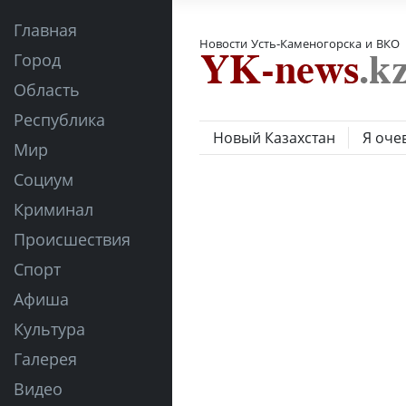
Главная
Новости Усть-Каменогорска и ВКО
Город
Область
Республика
Новый Казахстан
Я оче
Мир
Социум
Криминал
Происшествия
Спорт
Афиша
Культура
Галерея
Видео