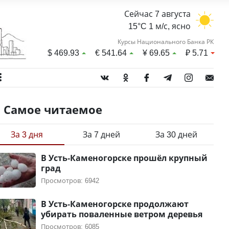
Сейчас 7 августа
15°C 1 м/с, ясно
Курсы Национального Банка РК
$
469.93
€
541.64
¥
69.65
₽
5.71
Самое читаемое
За 3 дня
За 7 дней
За 30 дней
В Усть-Каменогорске прошёл крупный
град
Просмотров: 6942
В Усть-Каменогорске продолжают
убирать поваленные ветром деревья
Просмотров: 6085