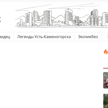
видец
Легенды Усть-Каменогорска
Эколикбез