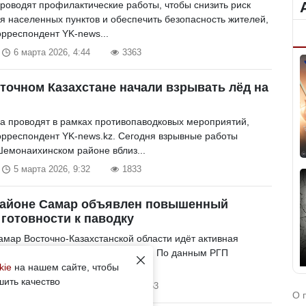
проводят профилактические работы, чтобы снизить риск
я населенных пунктов и обеспечить безопасность жителей,
орреспондент YK-news...
6 марта 2026, 4:44
3363
точном Казахстане начали взрывать лёд на
а проводят в рамках противопаводковых мероприятий,
орреспондент YK-news.kz. Сегодня взрывные работы
Шемонаихинском районе вблиз...
5 марта 2026, 9:32
1833
районе Самар объявлен повышенный
 готовности к паводку
амар Восточно-Казахстанской области идёт активная
 к паводковому периоду 2026 года. По данным РГП
т», регион относится к числу те...
kie
на нашем сайте, чтобы
шить качество
17 февраля 2026, 5:29
1063
О 