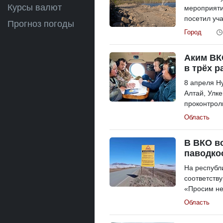
Курсы валют
мероприяти
посетил уча
Прогноз погоды
Город
Аким ВК
в трёх р
8 апреля Н
Алтай, Улк
проконтроли
Область
В ВКО в
паводко
На республ
соответств
«Просим не
Область