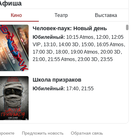
Афиша
Кино
Театр
Выставка
Минимальная зарплата,
алименты, экология — о
Станет ли
Человек-паук: Новый день
чем говорят с
метапневмовирус
избирателями
эпидемией, рассказали в
Юбилейный:
10:15 Atmos
12:00
12:05
представители партий
ВОЗ
VIP
13:10
14:00 3D
15:00
16:05 Atmos
17:00 3D
18:00
19:00 Atmos
20:00 3D
21:00
21:55 Atmos
23:00 3D
23:55
Пассажирский самолет
Школа призраков
Министр рассказал, из чего
потерпел крушение в
делают колбасу в
Южной Корее, погибли 120
Юбилейный:
17:40
21:55
Казахстане
человек
Министр объяснил, почему
Авиакатастрофа близ
Смешарики сквозь вселенные
казахстанские товары
Актау: Путин принес
проекте
Предложить новость
Обратная связь