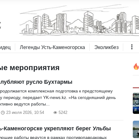
идец
Легенды Усть-Каменогорска
Эколикбез
ые мероприятия
глубляют русло Бухтармы
продолжается комплексная подготовка к предстоящему
у периоду, передает YK-news.kz. «На сегодняшний день
тивно ведутся работы...
23 июля 2026, 10:54
5242
ь-Каменогорске укрепляют берег Ульбы
ующие работы ведутся в рамках противопаводковых