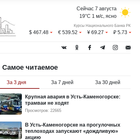
Сейчас 7 августа
19°C 1 м/с, ясно
Курсы Национального Банка РК
$
467.48
€
539.52
¥
69.27
₽
5.73
Самое читаемое
За 3 дня
За 7 дней
За 30 дней
Крупная авария в Усть-Каменогорске:
трамваи не ходят
Просмотров: 22665
В Усть-Каменогорске на прогулочных
теплоходах запускают «дождливую»
акцию