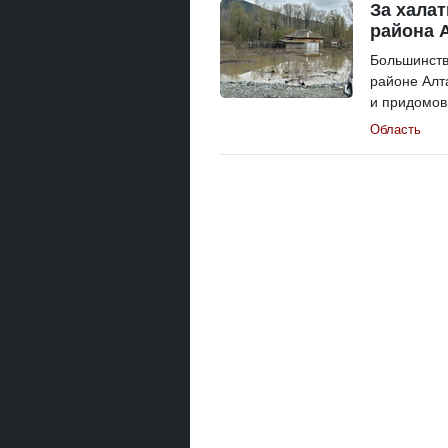
За халат
района 
Большинств
районе Алт
и придомовы
Область