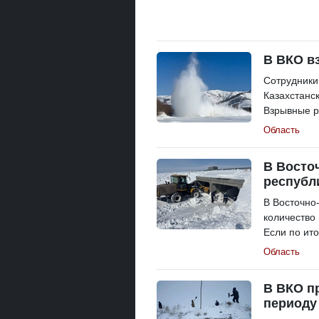
В ВКО в
Сотрудники
Казахстанс
Взрывные р
Область
В Восто
республ
В Восточно
количество
Если по ито
Область
В ВКО п
периоду