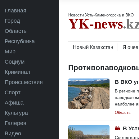
Главная
Новости Усть-Каменогорска и ВКО
Город
Область
Республика
Новый Казахстан
Я очев
Мир
Социум
Противопаводков
Криминал
В ВКО у
Происшествия
В регионе 
Спорт
паводковом
Афиша
наиболее ак
Культура
Область
Галерея
В Уст
Видео
Соответств