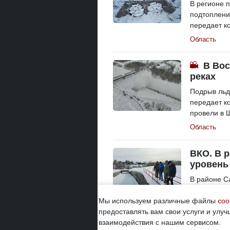
В регионе 
подтоплени
передает к
Область
В Вос
реках
Подрыв льд
передает к
провели в 
Область
ВКО. В 
уровень
В районе С
подготовка
Мы используем различные файлы
«Казгидроме
coo
предоставлять вам свои услуги и улуч
Область
взаимодействия с нашим сервисом.