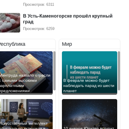
Просмотров: 6311
В Усть-Каменогорске прошёл крупный
град
Просмотров: 6259
Республика
Мир
Минтруда назвало отрасли
с самыми высокими
В феврале можно будет
зарплатными
наблюдать парад из шести
предложениями
планет
Искусственный интеллект
официально включили в
10 января Юпитер вступит