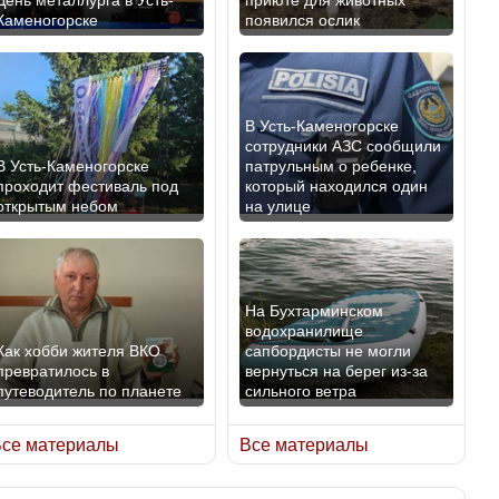
Каменогорске
появился ослик
Казахстан возглавил
В России введены
рейтинг благополучия
дополнительные
среди стран Центральной
ограничения для
Азии
казахстанских прав
В Усть-Каменогорске
сотрудники АЗС сообщили
В Усть-Каменогорске
патрульным о ребенке,
проходит фестиваль под
который находился один
открытым небом
на улице
Будут ли представлены
Трамп официально
интересы регионов в
вступил в должность
Курултае?
президента США
На Бухтарминском
водохранилище
Как хобби жителя ВКО
сапбордисты не могли
превратилось в
вернуться на берег из-за
путеводитель по планете
сильного ветра
Ең төменгі жалақы,
Луну признали объектом
алимент, экология: жеті
культурного наследия,
се материалы
Все материалы
партия сайлаушылармен
находящегося под угрозой
нені талқылап жатыр?
исчезновения