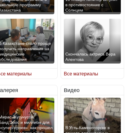
школьную программу
в противостояние с
Казахстана
Солнцем
В Казахстане стало проще
получить направления на
медицинские
Скончалась актриса Вера
обследования
Алентова
се материалы
Все материалы
Галерея
Видео
В РФ вынесен заочный
Қазақстан Орталық Азия
приговор по уголовному
елдері арасында әл-ауқат
делу об убийстве Игоря
индексінде көш бастады
Талькова
Мирас Жугунусов,
Банд’Эрос и миллион для
«супергероев»: как прошел
В Усть-Каменогорске в
День металлурга в Усть-
приюте для животных