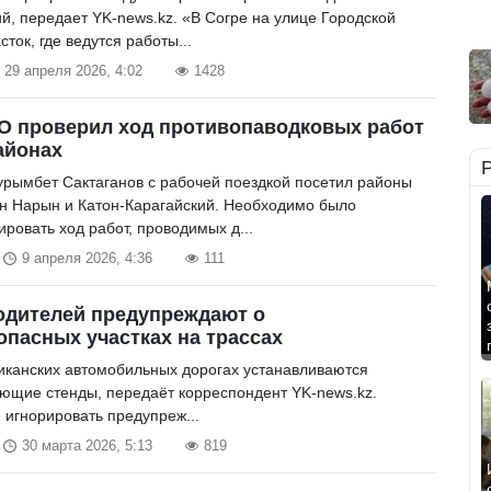
й, передает YK-news.kz. «В Согре на улице Городской
сток, где ведутся работы...
29 апреля 2026, 4:02
1428
О проверил ход противопаводковых работ
айонах
урымбет Сактаганов с рабочей поездкой посетил районы
ен Нарын и Катон-Карагайский. Необходимо было
ровать ход работ, проводимых д...
9 апреля 2026, 4:36
111
одителей предупреждают о
опасных участках на трассах
иканских автомобильных дорогах устанавливаются
ующие стенды, передаёт корреспондент YK-news.kz.
 игнорировать предупреж...
30 марта 2026, 5:13
819