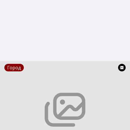
Город