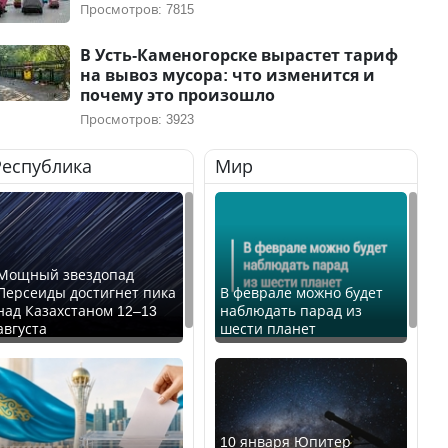
Просмотров: 7815
В Усть-Каменогорске вырастет тариф
на вывоз мусора: что изменится и
почему это произошло
Просмотров: 3923
Республика
Мир
Мощный звездопад
Персеиды достигнет пика
В феврале можно будет
над Казахстаном 12–13
наблюдать парад из
августа
шести планет
10 января Юпитер