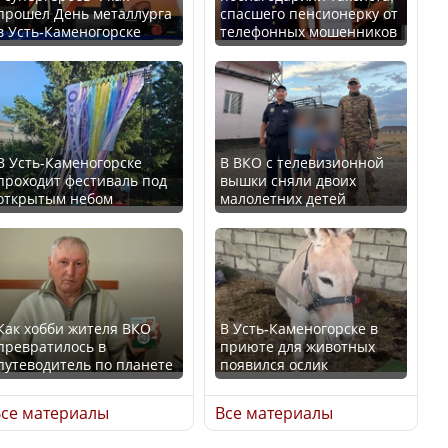
прошел День металлурга
спасшего пенсионерку от
в Усть-Каменогорске
телефонных мошенников
Минтруда назвало
В России введены
отрасли с самыми
дополнительные
высокими зарплатными
ограничения для
предложениями
казахстанских прав
В Усть-Каменогорске
В ВКО с телевизионной
проходит фестиваль под
вышки сняли двоих
открытым небом
малолетних детей
Искусственный интеллект
официально включили в
Трамп официально
школьную программу
вступил в должность
Казахстана
президента США
Как хобби жителя ВКО
В Усть-Каменогорске в
превратилось в
приюте для животных
В Казахстане стало
путеводитель по планете
появился ослик
проще получить
Луну признали объектом
направления на
культурного наследия,
се материалы
Все материалы
медицинские
находящегося под
обследования
угрозой исчезновения