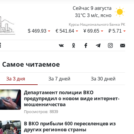
Сейчас 9 августа
31°C 3 м/с, ясно
Курсы Национального Банка РК
$
469.93
€
541.64
¥
69.65
₽
5.71
Самое читаемое
За 3 дня
За 7 дней
За 30 дней
Департамент полиции ВКО
предупредил о новом виде интернет-
мошенничества
Просмотров: 8839
В ВКО прибыли 600 переселенцев из
других регионов страны