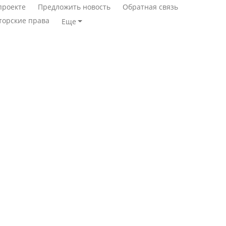
проекте
Предложить новость
Обратная связь
торские права
Еще
Станет ли
Қазақстан Орталық Азия
метапневмовирус
елдері арасында әл-ауқат
эпидемией, рассказали в
индексінде көш бастады
ВОЗ
Казахстан возглавил
Пассажирский самолет
рейтинг благополучия
потерпел крушение в
среди стран Центральной
Южной Корее, погибли
Азии
120 человек
Авиакатастрофа близ
Будут ли представлены
Актау: Путин принес