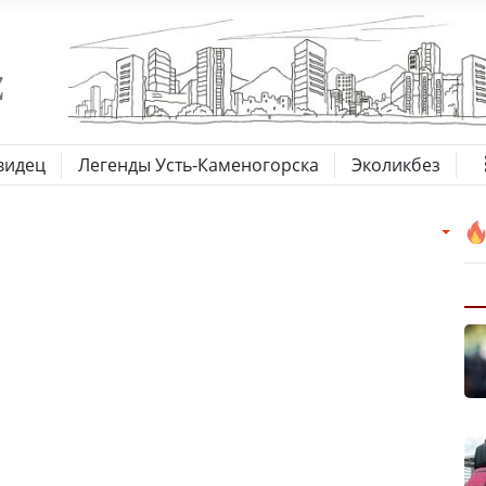
видец
Легенды Усть-Каменогорска
Эколикбез