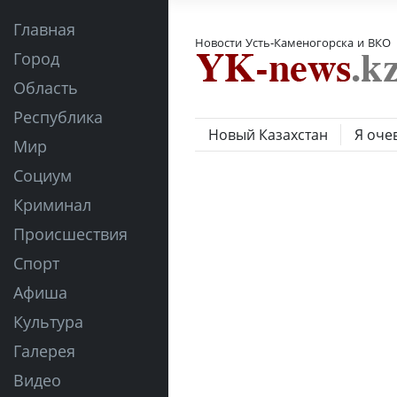
Главная
Новости Усть-Каменогорска и ВКО
Город
Область
Республика
Новый Казахстан
Я оче
Мир
Социум
Криминал
Происшествия
Спорт
Афиша
Культура
Галерея
Видео