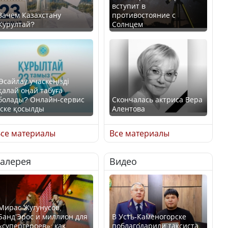
вступит в
Зачем Казахстану
противостояние с
Курултай?
Солнцем
Өсайлау учаскеңізді
қалай оңай табуға
болады? Онлайн-сервис
Скончалась актриса Вера
іске қосылды
Алентова
се материалы
Все материалы
Галерея
Видео
В РФ вынесен заочный
приговор по уголовному
Как легко найти свой
делу об убийстве Игоря
участок для голосования?
Талькова
Мирас Жугунусов,
Банд’Эрос и миллион для
В Усть-Каменогорске
«супергероев»: как
поблагодарили таксиста,