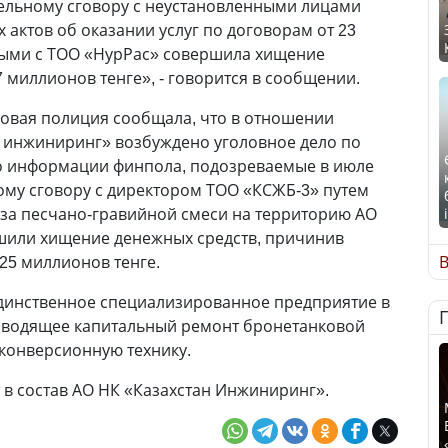
тельному сговору с неустановленными лицами
 актов об оказании услуг по договорам от 23
ными с ТОО «НурРас» совершила хищение
 миллионов тенге», - говорится в сообщении.
овая полиция сообщала, что в отношении
 инжиниринг» возбуждено уголовное дело по
о информации финпола, подозреваемые в июле
ому сговору с директором ТОО «КСЖБ-3» путем
за песчано-гравийной смеси на территорию АО
или хищение денежных средств, причинив
25 миллионов тенге.
В
динственное специализированное предприятие в
изводящее капитальный ремонт бронетанковой
конверсионную технику.
в состав АО НК «Казахстан Инжиниринг».