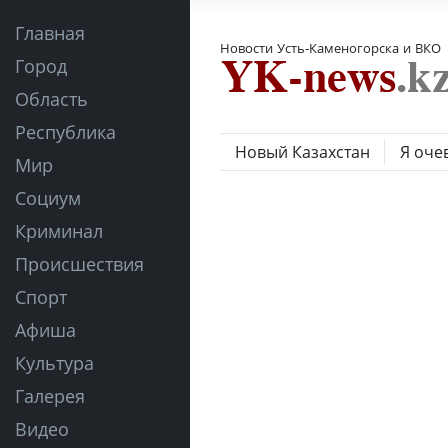
Главная
Новости Усть-Каменогорска и ВКО
Город
Область
Республика
Новый Казахстан
Я оче
Мир
Социум
Криминал
Происшествия
Спорт
Афиша
Культура
Галерея
Видео