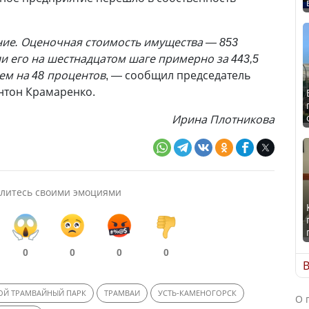
ие. Оценочная стоимость имущества — 853
и его на шестнадцатом шаге примерно за 443,5
ем на 48 процентов
, — сообщил председатель
Антон Крамаренко.
Ирина Плотникова
литесь своими эмоциями
0
0
0
0
В
ОЙ ТРАМВАЙНЫЙ ПАРК
ТРАМВАИ
УСТЬ-КАМЕНОГОРСК
О 