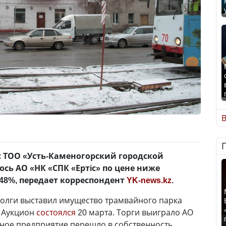
В
ТОО «Усть-Каменогорский городской
сь АО «НК «СПК «Ертiс» по цене ниже
48%, передает корреспондент
YK-news.kz
.
долги выставил имущество трамвайного парка
. Аукцион
состоялся
20 марта. Торги выиграло АО
тное предприятие перешло в собственность