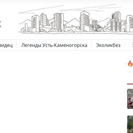
видец
Легенды Усть-Каменогорска
Эколикбез