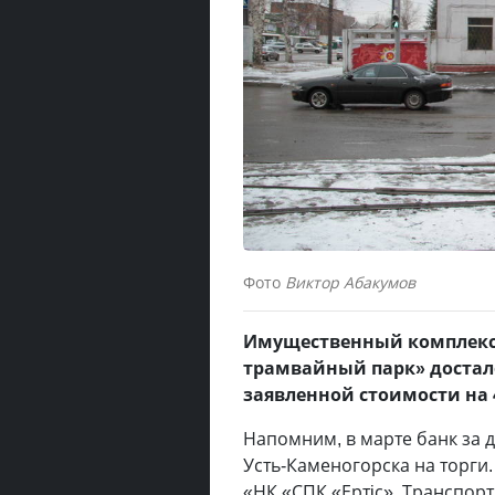
Фото
Виктор Абакумов
Имущественный комплекс 
трамвайный парк» достало
заявленной стоимости на 
Напомним, в марте банк за 
Усть-Каменогорска на торги
«НК «СПК «Ертiс». Транспор