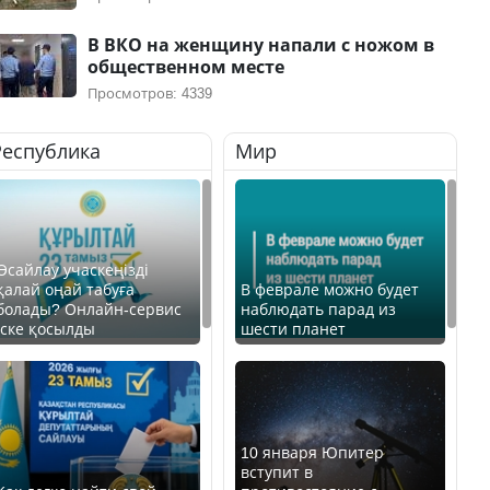
В ВКО на женщину напали с ножом в
общественном месте
Просмотров: 4339
Республика
Мир
Өсайлау учаскеңізді
қалай оңай табуға
В феврале можно будет
болады? Онлайн-сервис
наблюдать парад из
іске қосылды
шести планет
10 января Юпитер
вступит в