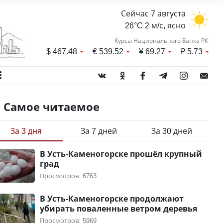
Сейчас 7 августа
26°C 2 м/с, ясно
Курсы Национального Банка РК
$
467.48
€
539.52
¥
69.27
₽
5.73
Самое читаемое
За 3 дня
За 7 дней
За 30 дней
В Усть-Каменогорске прошёл крупный
град
Просмотров: 6763
В Усть-Каменогорске продолжают
убирать поваленные ветром деревья
Просмотров: 5969