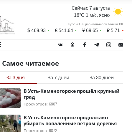
Сейчас 7 августа
16°C 1 м/с, ясно
Курсы Национального Банка РК
$
469.93
€
541.64
¥
69.65
₽
5.71
Самое читаемое
За 3 дня
За 7 дней
За 30 дней
В Усть-Каменогорске прошёл крупный
град
Просмотров: 6907
В Усть-Каменогорске продолжают
убирать поваленные ветром деревья
Просмотров: 6072