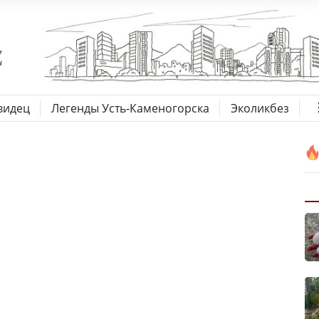
видец
Легенды Усть-Каменогорска
Эколикбез