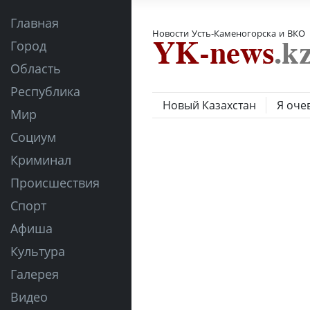
Главная
Новости Усть-Каменогорска и ВКО
Город
Область
Республика
Новый Казахстан
Я оче
Мир
Социум
Криминал
Происшествия
Спорт
Афиша
Культура
Галерея
Видео