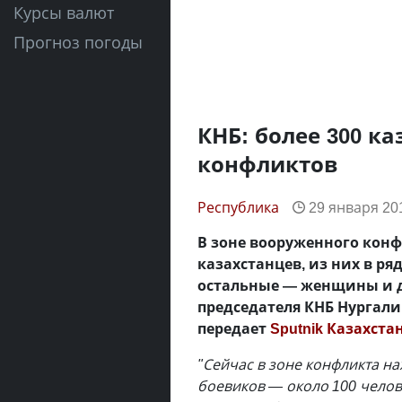
Курсы валют
Прогноз погоды
КНБ: более 300 ка
конфликтов
Республика
29 января 201
В зоне вооруженного конф
казахстанцев, из них в ря
остальные — женщины и де
председателя КНБ Нургали
передает
Sputnik Казахста
"Сейчас в зоне конфликта на
боевиков — около 100 челове