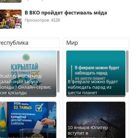
В ВКО пройдет фестиваль мёда
Просмотров: 4128
Республика
Мир
Өсайлау учаскеңізді
қалай оңай табуға
В феврале можно будет
болады? Онлайн-сервис
наблюдать парад из
іске қосылды
шести планет
10 января Юпитер
вступит в