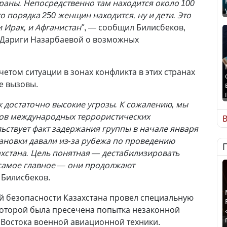
траны. Непосредственно там находится около 100
то порядка 250 женщин находится, ну и дети. Это
и Ирак, и Афганистан"
, — сообщил Билисбеков,
а Дариги Назарбаевой о возможных
учетом ситуации в зонах конфликта в этих странах
е вызовы.
к достаточно высокие угрозы. К сожалению, мы
сов международных террористических
В
льствует факт задержания группы в начале января
тановки давали из-за рубежа по проведению
ахстана. Цель понятная — дестабилизировать
И самое главное — они продолжают
л Билисбеков.
й безопасности Казахстана провел специальную
которой была пресечена попытка незаконной
 Востока военной авиационной техники.